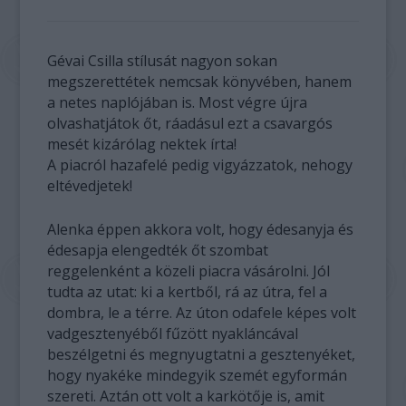
Gévai Csilla stílusát nagyon sokan
megszerettétek nemcsak könyvében, hanem
a netes naplójában is. Most végre újra
olvashatjátok őt, ráadásul ezt a csavargós
mesét kizárólag nektek írta!
A piacról hazafelé pedig vigyázzatok, nehogy
eltévedjetek!
Alenka éppen akkora volt, hogy édesanyja és
édesapja elengedték őt szombat
reggelenként a közeli piacra vásárolni. Jól
tudta az utat: ki a kertből, rá az útra, fel a
dombra, le a térre. Az úton odafele képes volt
vadgesztenyéből fűzött nyakláncával
beszélgetni és megnyugtatni a gesztenyéket,
hogy nyakéke mindegyik szemét egyformán
szereti. Aztán ott volt a karkötője is, amit