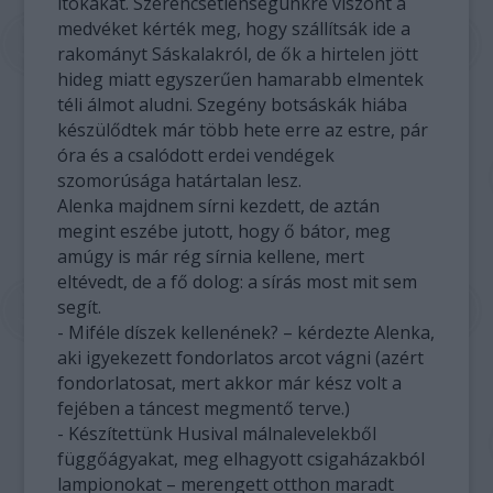
itókákat. Szerencsétlenségünkre viszont a
medvéket kérték meg, hogy szállítsák ide a
rakományt Sáskalakról, de ők a hirtelen jött
hideg miatt egyszerűen hamarabb elmentek
téli álmot aludni. Szegény botsáskák hiába
készülődtek már több hete erre az estre, pár
óra és a csalódott erdei vendégek
szomorúsága határtalan lesz.
Alenka majdnem sírni kezdett, de aztán
megint eszébe jutott, hogy ő bátor, meg
amúgy is már rég sírnia kellene, mert
eltévedt, de a fő dolog: a sírás most mit sem
segít.
- Miféle díszek kellenének? – kérdezte Alenka,
aki igyekezett fondorlatos arcot vágni (azért
fondorlatosat, mert akkor már kész volt a
fejében a táncest megmentő terve.)
- Készítettünk Husival málnalevelekből
függőágyakat, meg elhagyott csigaházakból
lampionokat – merengett otthon maradt