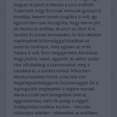
hogyan is jutott ki Alenka a sűrű erdőből.
Tudni kell, hogy Borznak nemcsak gyönyörű
bundája, hanem remek szaglása is volt, így
egyszerűen csak kiszagolta, hogy merre jött
be Alenka az erdőbe, és azon az úton ki is
vezette őt onnan könnyedén. Az őszi délután
napfényénél biztonsággal kitaláltak az
ismerős ösvényre, mely egyben az erdő
határa is volt. Borz megígértette Alenkával,
hogy jövőre, veled, ugyanitt, és akkor aztán
tánc kifulladásig a szarvasokkal, meg a
sasokkal és a sündisznókkal. Miközben
Alenka hazafele futott, szíve tele volt
megelégedettséggel és büszkeséggel. De a
legnagyobb meglepetés a végére maradt:
Alenka szülei sem betegedtek bele az
aggodalomba, mert ők pedig a reggeli
őzlábgomba szedése közben - micsoda
titokzatos véletlen - eltévedtek az erdőben,