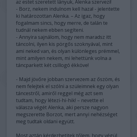
az estet szeretett lányuk, Alenka szervezi!
- Borz, nekem indulnom kell haza! - jelentette
ki határozottan Alenka. – Az igaz, hogy
fogalmam sincs, hogy merre, de talán te
tudnál nekem ebben segíteni.
- Annyira sajnálom, hogy nem maradsz itt
táncolni, ilyen kis pörgős szoknyával, mint
ami neked van, és olyan különleges prémmel,
mint amilyen nekem, mi lehettünk volna a
táncparkett két csillogó ékköve!
- Majd jövőre jobban szervezem az őszöm, és
nem felejtek el szólni a szüleimnek egy olyan
táncestről, amiről reggel még azt sem
tudtam, hogy létezi-hi-hik! – nevette el
válasza végét Alenka, aki persze nagyon
megszerette Borzot, mert annyi nehézséget
meg tudtak oldani együtt.
Most aztán kérdezhetitek tőlem, hogy végül