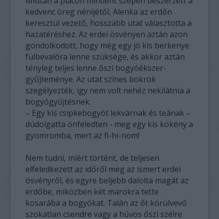
Miután a piacon mindent szépen beszerzett a
kedvenc öreg nénijétől, Alenka az erdőn
keresztül vezető, hosszabb utat választotta a
hazatéréshez. Az erdei ösvényen aztán azon
gondolkodott, hogy még egy jó kis berkenye
fülbevalóra lenne szüksége, és akkor aztán
tényleg teljes lenne őszi bogyóékszer-
gyűjteménye. Az utat színes bokrok
szegélyezték, így nem volt nehéz nekilátnia a
bogyógyűjtésnek.
– Egy kis csipkebogyót lekvárnak és teának –
dúdolgatta önfeledten - meg egy kis kökény a
gyomromba, mert az fi-hi-nom!
Nem tudni, miért történt, de teljesen
elfeledkezett az időről meg az ismert erdei
ösvényről, és egyre beljebb dalolta magát az
erdőbe, miközben két marokra tette
kosarába a bogyókat. Talán az őt körülvevő
szokatlan csendre vagy a hűvös őszi szélre