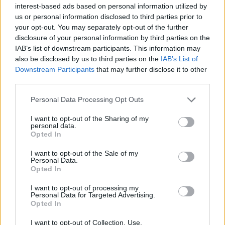
sokkal kisebb táncrész a botsáskáknak és az
interest-based ads based on personal information utilized by
erdő többi apró állatának: szitakötőnek,
us or personal information disclosed to third parties prior to
egérnek, hangyának, gyíkocskának,
your opt-out. You may separately opt-out of the further
szentjánosbogárnak és pöttyös
disclosure of your personal information by third parties on the
szalamandrának.
IAB’s list of downstream participants. This information may
–Te Alenka, milyen okos ember vagy! – tört ki
also be disclosed by us to third parties on the
IAB’s List of
Downstream Participants
that may further disclose it to other
Husiból az elismerés. - Ha te nem jössz, és
third parties.
nem csinálsz két parkettet is, lehet, hogy itt
kismadárszárnyak és bogárlábak törtek
Please note that this website/app uses one or more Google
Personal Data Processing Opt Outs
volna ketté a figyelmetlenségünk miatt!
services and may gather and store information including but
Hú, ha most láttátok volna Alenka arcát, csak
not limited to your visit or usage behaviour. You may click to
I want to opt-out of the Sharing of my
personal data.
úgy sugárzott a boldogságtól! Hiszen
grant or deny consent to Google and its third-party tags to
Opted In
megdicsérte őt egy igazi botsáska! Az
use your data for below specified purposes in below Google
consent section.
elismeréstől szárnyakat kapott, s már
I want to opt-out of the Sale of my
Personal Data.
pontosan tudta, hogy mi lesz a következő
Opted In
lépése a táncest előkészületében.
- Kettéosztjuk a csapatot! Husi és Duci! Ti az
I want to opt-out of processing my
Personal Data for Targeted Advertising.
apró állatok nyugágyait, poharait, melegítő
Opted In
takaróit intézitek, mert én olyan pici
szépséges eszközöket nem tudok készíteni,
I want to opt-out of Collection, Use,