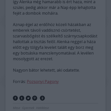
így Alenka még hamarabb is ért haza, mint a
szülei, pedig akkor már a Nap épp lehajtotta
fejét a dombok moháira.
Aznap éjjel az erdőhöz közeli házakban az
emberek távoli vaddisznó csörtetést,
szarvasbőgést és szélkeltő szárnycsapkodást
hallottak a tisztás felől. Alenka reggel a háza
előtt egy tölgyfa levelet talált egy borz meg
egy botsáska mancslenyomatával. A levélen
mosolygott az erezet.
Nagyon bátor lehetett, aki odatette.
Forrás:
Pozsonyi Pagony
Mese
Gyermek
HetiMese