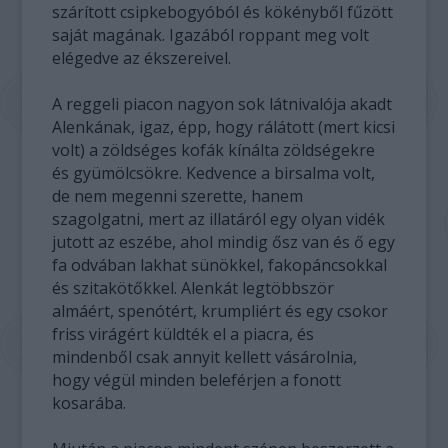
szárított csipkebogyóból és kökényből fűzött
saját magának. Igazából roppant meg volt
elégedve az ékszereivel.
A reggeli piacon nagyon sok látnivalója akadt
Alenkának, igaz, épp, hogy rálátott (mert kicsi
volt) a zöldséges kofák kínálta zöldségekre
és gyümölcsökre. Kedvence a birsalma volt,
de nem megenni szerette, hanem
szagolgatni, mert az illatáról egy olyan vidék
jutott az eszébe, ahol mindig ősz van és ő egy
fa odvában lakhat sünökkel, fakopáncsokkal
és szitakötőkkel. Alenkát legtöbbször
almáért, spenótért, krumpliért és egy csokor
friss virágért küldték el a piacra, és
mindenből csak annyit kellett vásárolnia,
hogy végül minden beleférjen a fonott
kosarába.