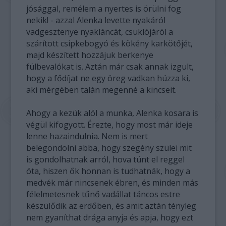
jósággal, remélem a nyertes is örülni fog
nekik! - azzal Alenka levette nyakáról
vadgesztenye nyakláncát, csuklójáról a
szárított csipkebogyó és kökény karkötőjét,
majd készített hozzájuk berkenye
fülbevalókat is. Aztán már csak annak izgult,
hogy a fődíjat ne egy öreg vadkan húzza ki,
aki mérgében talán megenné a kincseit.
Ahogy a kezük alól a munka, Alenka kosara is
végül kifogyott. Érezte, hogy most már ideje
lenne hazaindulnia. Nem is mert
belegondolni abba, hogy szegény szülei mit
is gondolhatnak arról, hova tünt el reggel
óta, hiszen ők honnan is tudhatnák, hogy a
medvék már nincsenek ébren, és minden más
félelmetesnek tűnő vadállat táncos estre
készülődik az erdőben, és amit aztán tényleg
nem gyaníthat drága anyja és apja, hogy ezt