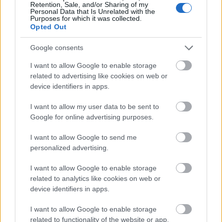
Retention, Sale, and/or Sharing of my
mint ti! Aztán szedjetek rengeteg kikericset,
Personal Data that Is Unrelated with the
amit majd szétvisz a szél naplementekor, az
Purposes for which it was collected.
Opted Out
est megnyitásának pillanatában. Mi pedig
Borzzal a nagyobb erdőlakók dolgai után
Google consents
nézünk.
I want to allow Google to enable storage
Ezek után csodálatos dolgok történtek.
related to advertising like cookies on web or
device identifiers in apps.
Alenka kosarából előkerült spenótlevelekből
összevarrták az esősátrakat, melyekbe
I want to allow my user data to be sent to
mákgubó-lampionok kerültek, a gubókba
Google for online advertising purposes.
pedig erre az estére felkért
szentjánosbogarak szálltak bele világítani. Mi
I want to allow Google to send me
lesz, ha valaki kimelegedne majd a táncban?
personalized advertising.
Nos, erre az esetre a sáskák megsárgult
bilobafa leveleket gyűjtöttek legyezőnek.
I want to allow Google to enable storage
Alenka rögtönzött teázót nyitott a
related to analytics like cookies on web or
device identifiers in apps.
spenótsátorban: a közeli patakból hozott
vízből készültek a bodza, csipkebogyó, csalán
I want to allow Google to enable storage
és berkenye teák vagy hűsítők, ki hogyan
related to functionality of the website or app.