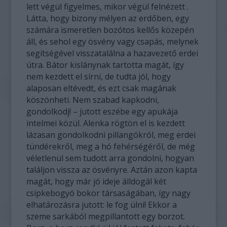
lett végül figyelmes, mikor végül felnézett .
Látta, hogy bizony mélyen az erdőben, egy
számára ismeretlen bozótos kellős közepén
áll, és sehol egy ösvény vagy csapás, melynek
segítségével visszatalálna a hazavezető erdei
útra. Bátor kislánynak tartotta magát, így
nem kezdett el sírni, de tudta jól, hogy
alaposan eltévedt, és ezt csak magának
köszönheti. Nem szabad kapkodni,
gondolkodj! – jutott eszébe egy apukája
intelmei közül. Alenka rögtön el is kezdett
lázasan gondolkodni pillangókról, meg erdei
tündérekről, meg a hó fehérségéről, de még
véletlenül sem tudott arra gondolni, hogyan
találjon vissza az ösvényre. Aztán azon kapta
magát, hogy már jó ideje álldogál két
csipkebogyó bokor társaságában, így nagy
elhatározásra jutott: le fog ülni! Ekkor a
szeme sarkából megpillantott egy borzot.