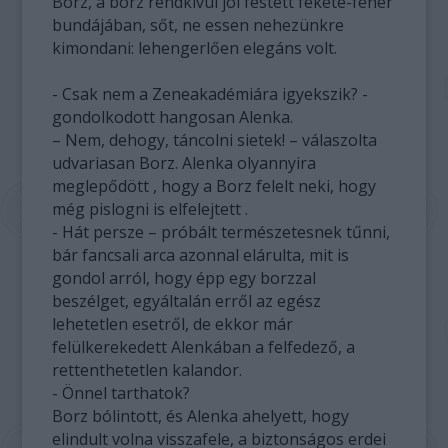
Borz, a borz rendkívül jól festett fekete-fehér
bundájában, sőt, ne essen nehezünkre
kimondani: lehengerlően elegáns volt.
- Csak nem a Zeneakadémiára igyekszik? -
gondolkodott hangosan Alenka.
– Nem, dehogy, táncolni sietek! – válaszolta
udvariasan Borz. Alenka olyannyira
meglepődött , hogy a Borz felelt neki, hogy
még pislogni is elfelejtett .
- Hát persze – próbált természetesnek tűnni,
bár fancsali arca azonnal elárulta, mit is
gondol arról, hogy épp egy borzzal
beszélget, egyáltalán erről az egész
lehetetlen esetről, de ekkor már
felülkerekedett Alenkában a felfedező, a
rettenthetetlen kalandor.
- Önnel tarthatok?
Borz bólintott, és Alenka ahelyett, hogy
elindult volna visszafele, a biztonságos erdei