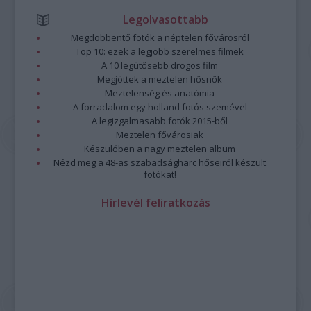
Legolvasottabb
Megdöbbentő fotók a néptelen fővárosról
Top 10: ezek a legjobb szerelmes filmek
A 10 legütősebb drogos film
Megjöttek a meztelen hősnők
Meztelenség és anatómia
A forradalom egy holland fotós szemével
A legizgalmasabb fotók 2015-ből
Meztelen fővárosiak
Készülőben a nagy meztelen album
Nézd meg a 48-as szabadságharc hőseiről készült
fotókat!
Hírlevél feliratkozás