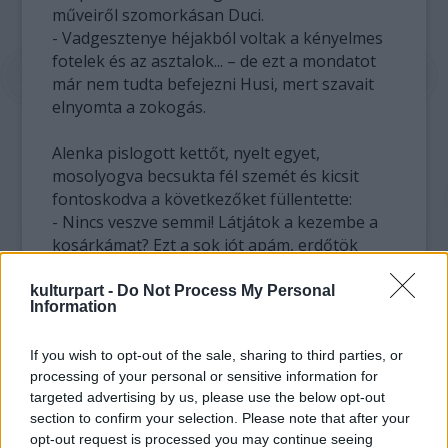
műveiről szomorkásan Duci.
- Vadgesztenye héjakból voltak a kényelmes
fotelek és az asztalok... – de ezt a mondatot
már nem tudta befejezni Husi, mert szavait
elnyomta a zokogás.
Alenka pislogott kettőt, nyelt egyet,
mosolyogva becsukta fél szemét és kicsit
fontoskodva a következőket füllentette:
- Nincs veszve semmi! Látjátok a kezembe a
kosárkámat? Ezt a sok jót apám, erdőtök
nagy tisztelője küldte, és arra kért, adjam át
hódolatát és terményeit nektek! Nos, először
kulturpart -
Do Not Process My Personal
Information
is jelöljük ki a táncparkettet! – azzal Alenka
nagy lépésekkel nekiindult, hogy a rét egyik
If you wish to opt-out of the sale, sharing to third parties, or
felét táncolásra mérje ki a nagyvadaknak,
processing of your personal or sensitive information for
úgy, mint: szarvas, vaddisznó, őz vagy rétisas,
targeted advertising by us, please use the below opt-out
aztán kissé arrébb pedig mutató ujjával egy
section to confirm your selection. Please note that after your
négyzetet rajzolt a fűbe, így készült el egy
opt-out request is processed you may continue seeing