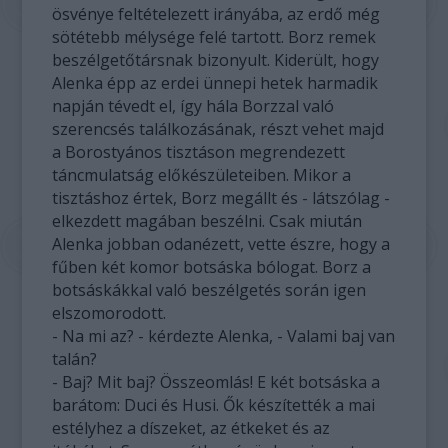
ösvénye feltételezett irányába, az erdő még
sötétebb mélysége felé tartott. Borz remek
beszélgetőtársnak bizonyult. Kiderült, hogy
Alenka épp az erdei ünnepi hetek harmadik
napján tévedt el, így hála Borzzal való
szerencsés találkozásának, részt vehet majd
a Borostyános tisztáson megrendezett
táncmulatság előkészületeiben. Mikor a
tisztáshoz értek, Borz megállt és - látszólag -
elkezdett magában beszélni. Csak miután
Alenka jobban odanézett, vette észre, hogy a
fűben két komor botsáska bólogat. Borz a
botsáskákkal való beszélgetés során igen
elszomorodott.
- Na mi az? - kérdezte Alenka, - Valami baj van
talán?
- Baj? Mit baj? Összeomlás! E két botsáska a
barátom: Duci és Husi. Ők készítették a mai
estélyhez a díszeket, az étkeket és az