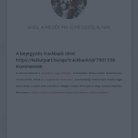
AHOL A MESÉK MA IS MEGSZÓLALNAK
A bejegyzés trackback címe:
https://kulturpart.hu/api/trackback/id/7901398
Kommentek:
A hozzászólások a
vonatkozó jogszabályok
értelmében felhasználói tartalomnak
minősülnek, értük a
szolgáltatás technikai
üzemeltetője semmilyen felelősséget
nem vállal, azokat nem ellenőrzi. Kifogás esetén forduljon a blog szerkesztőjéhez.
Részletek a
Felhasználási feltételekben
és az
adatvédelmi tájékoztatóban
.