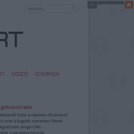
ST
VIDEÓ
GYERMEK
egolvasottabb
öbbentő fotók a néptelen fővárosról
0: ezek a legjobb szerelmes filmek
legütősebb drogos film
öttek a meztelen hősnők