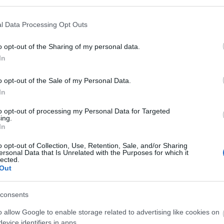
 fel, a jelenlegi Itami repülőtér helyén, amely
 fő kiindulási helye volt, de azóta a szerepét
l Data Processing Opt Outs
tér.
o opt-out of the Sharing of my personal data.
 kormányzó Japán Demokrata Párt tagja feltette a
In
lék akkumulátor a nemzet funkciónak ellátásához".
o opt-out of the Sale of my Personal Data.
 vetette fel. Kajeda Banri volt kereskedelmi és
In
 ellenzéki Új Néppárt befolyásos tagja is támogatja.
t 100 politikus áll a terv mögött. Ez utóbbi magában
to opt-out of processing my Personal Data for Targeted
ing.
hol vészhelyzet esetén a kormány dolgozni,
In
kat és a világ legmagasabb, 625 méter magas
tegy 50 ezer lakója lenne, és mintegy 200 ezren
o opt-out of Collection, Use, Retention, Sale, and/or Sharing
ersonal Data that Is Unrelated with the Purposes for which it
égeket még nem mérte fel, csak annyit közölt, hogy
lected.
ek finanszíroznák.
Out
lmányra 14 millió jent (több mint 39 millió
consents
ellenállásba ütközik majd a Tokió érdekeit
o allow Google to enable storage related to advertising like cookies on
evice identifiers in apps.