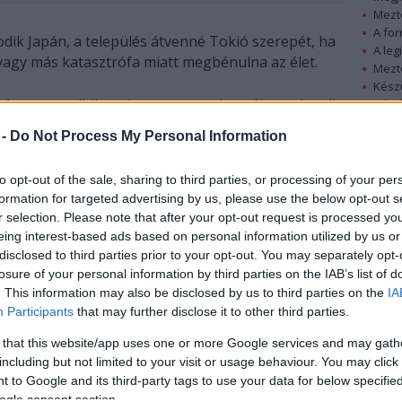
Mezt
A fo
dik Japán, a település átvenné Tokió szerepét, ha
A leg
agy más katasztrófa miatt megbénulna az élet.
Mezt
Kész
A tervet politikusok egy csoportja nyújtotta be alig
Nézd
készü
nyolc hónappal az ország északkeleti részét
 -
Do Not Process My Personal Information
romba döntő, 9-es erejű földrengés és a valaha
Hírle
átélt legnagyobb japán szökőár után. A
to opt-out of the sale, sharing to third parties, or processing of your per
katasztrófában közel húszezren haltak meg vagy
formation for targeted advertising by us, please use the below opt-out s
tűntek el, szakértők azóta is próbálják ellenőrzés
r selection. Please note that after your opt-out request is processed y
alá vonni a megrongált a fukusimai egyes
eing interest-based ads based on personal information utilized by us or
atomerőművet – írta a The Daily Telegraph című
disclosed to third parties prior to your opt-out. You may separately opt-
brit napilap internetes kiadása.
losure of your personal information by third parties on the IAB’s list of
. This information may also be disclosed by us to third parties on the
IA
a Tokióhoz, a következmények katasztrofálisak
Participants
that may further disclose it to other third parties.
k.
 that this website/app uses one or more Google services and may gath
including but not limited to your visit or usage behaviour. You may click 
evén angol rövidítéssel a kevésbé csábítóan hangzó
 to Google and its third-party tags to use your data for below specifi
rgalmi, Üzleti és Tartalék Város) – 5
ogle consent section.