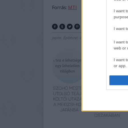
Forrás:
MTI
I want t
purpose
I want 
Japán
Építészet
Lavór
I want t
web or d
I want t
or app.
I want t
SZOHÓ MESTER
MAGYAR
I want t
UTOLSÓ TEÁJA:
DALLAMOK
authenti
KÖLTŐI UTAZÁS
JAPÁNBAN - A
A MEIDZSI-KORI
CIMBALIBAND
JAPÁNBA
SIKERE
OSZAKÁBAN