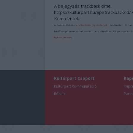
A bejegyzés trackback címe:
https://kulturpart.hu/api/trackback/id
Kommentek:
A hozzászólások a
vonatkozó jogszabályok
értelmében felhas
felelősséget nem vállal, azokat nem ellenőrzi. Kifogás esetén 
tájékoztatóban
.
Kultúrpart Csoport
Kap
Kultúrpart Kommunikáció
Impr
Rólunk
Partn