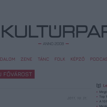
ODALOM
ZENE
TÁNC
FOLK
KÉPZŐ
PODCA
J FŐVÁROST
L
Megd
Top 1
2011. 10. 31.
A 10 
Megj