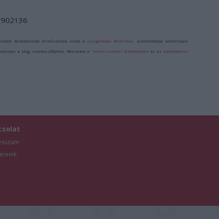
/7902136
ználói tartalomnak minősülnek, értük a
szolgáltatás technikai
üzemeltetője semmilyen
forduljon a blog szerkesztőjéhez. Részletek a
Felhasználási feltételekben
és az
adatvédelmi
csolat
esszum
ereink