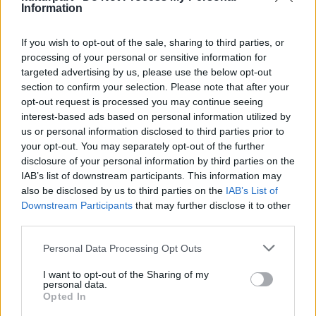
jelenlegi Itami repülőtér helyén, amely
Information
korábban az Oszakába induló járatok fő
kiindulási helye volt, de azóta a szerepét
If you wish to opt-out of the sale, sharing to third parties, or
átvette a Kansai Nemzetközi Repülőtér.
processing of your personal or sensitive information for
targeted advertising by us, please use the below opt-out
A tervet ismertető Isii Hadzsime, a
section to confirm your selection. Please note that after your
opt-out request is processed you may continue seeing
kormányzó Japán Demokrata Párt tagja
interest-based ads based on personal information utilized by
feltette a kérdést: "Nem jó ötlet-e egy
us or personal information disclosed to third parties prior to
tartalék akkumulátor a nemzet funkciónak
your opt-out. You may separately opt-out of the further
ellátásához".
disclosure of your personal information by third parties on the
IAB’s list of downstream participants. This information may
Az ötletet Kan Naoto volt kormányfő vetette
also be disclosed by us to third parties on the
IAB’s List of
fel. Kajeda Banri volt kereskedelmi és ipari
Downstream Participants
that may further disclose it to other
miniszter és Kamei Sizuka, az ellenzéki Új
third parties.
Néppárt befolyásos tagja is támogatja. A
Please note that this website/app uses one or more Google
csoport állítása szerint több mint 100
Personal Data Processing Opt Outs
services and may gather and store information including but
politikus áll a terv mögött. Ez utóbbi
not limited to your visit or usage behaviour. You may click to
I want to opt-out of the Sharing of my
magában foglalna egy irodaház-együttest,
personal data.
grant or deny consent to Google and its third-party tags to
ahol vészhelyzet esetén a kormány dolgozni,
Opted In
use your data for below specified purposes in below Google
pihenőhelyeket, kaszinókat, parkokat és a