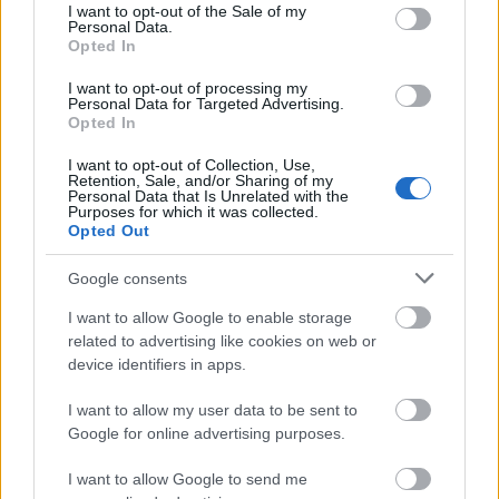
consent section.
I want to opt-out of the Sale of my
világ legmagasabb, 625 méter magas
Personal Data.
felhőkarcolóját. Az új városnak mintegy 50
Opted In
ezer lakója lenne, és mintegy 200 ezren
I want to opt-out of processing my
dolgoznának ott. A csoport a költségeket
Personal Data for Targeted Advertising.
még nem mérte fel, csak annyit közölt, hogy
Opted In
a kiadások 90 százalékát magáncégek
I want to opt-out of Collection, Use,
finanszíroznák.
Retention, Sale, and/or Sharing of my
Personal Data that Is Unrelated with the
Purposes for which it was collected.
A csoport a megvalósíthatósági tanulmányra
Opted Out
14 millió jent (több mint 39 millió forintot)
kérne, de várhatóan erős ellenállásba ütközik
Google consents
majd a Tokió érdekeit védelmező csoportok
I want to allow Google to enable storage
részéről.
related to advertising like cookies on web or
device identifiers in apps.
Forrás:
MTI
I want to allow my user data to be sent to
Google for online advertising purposes.
I want to allow Google to send me