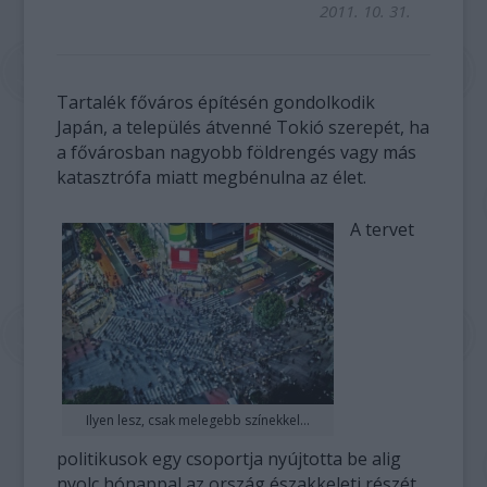
2011. 10. 31.
Tartalék főváros építésén gondolkodik
Japán, a település átvenné Tokió szerepét, ha
a fővárosban nagyobb földrengés vagy más
katasztrófa miatt megbénulna az élet.
A tervet
Ilyen lesz, csak melegebb színekkel...
politikusok egy csoportja nyújtotta be alig
nyolc hónappal az ország északkeleti részét