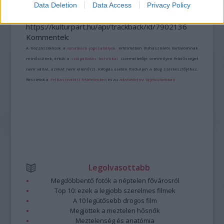
Data Deletion
Data Access
Privacy Policy
A bejegyzés trackback címe:
https://kulturpart.hu/api/trackback/id/7902136
Kommentek:
A hozzászólások a
vonatkozó jogszabályok
értelmében felhasználói tartalomnak
minősülnek, értük a
szolgáltatás technikai
üzemeltetője semmilyen felelősséget
nem vállal, azokat nem ellenőrzi. Kifogás esetén forduljon a blog szerkesztőjéhez.
Részletek a
Felhasználási feltételekben
és az
adatvédelmi tájékoztatóban
.
Legolvasottabb
Megdöbbentő fotók a néptelen fővárosról
Top 10: ezek a legjobb szerelmes filmek
A 10 legütősebb drogos film
Megjöttek a meztelen hősnők
Meztelenség és anatómia