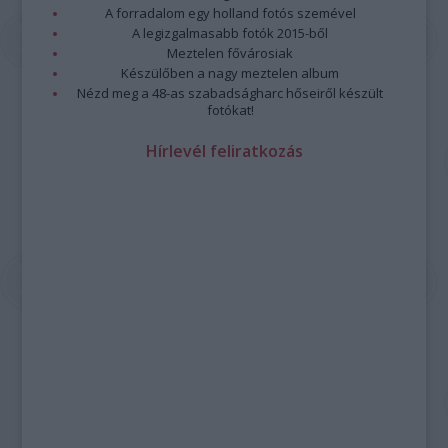
A forradalom egy holland fotós szemével
A legizgalmasabb fotók 2015-ből
Meztelen fővárosiak
Készülőben a nagy meztelen album
Nézd meg a 48-as szabadságharc hőseiről készült
fotókat!
Hírlevél feliratkozás