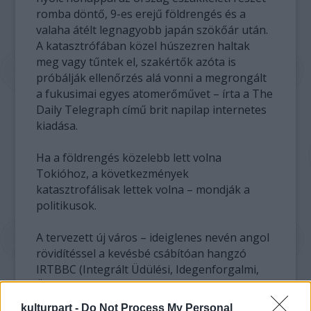
romba döntő, 9-es erejű földrengés és a
valaha átélt legnagyobb japán szökőár után.
A katasztrófában közel húszezren haltak
meg vagy tűntek el, szakértők azóta is
próbálják ellenőrzés alá vonni a megrongált
a fukusimai egyes atomerőművet – írta a The
Daily Telegraph című brit napilap internetes
kiadása.
Ha a földrengés közelebb lett volna
Tokióhoz, a következmények
katasztrofálisak lettek volna – mondják a
politikusok.
A tervezett új város – ideiglenes nevén angol
rövidítéssel a kevésbé csábítóan hangzó
IRTBBC (Integrált Üdülési, Idegenforgalmi,
Üzleti és Tartalék Város) – 5
négyzetkilométeres területen épülne fel, a
kulturpart -
Do Not Process My Personal