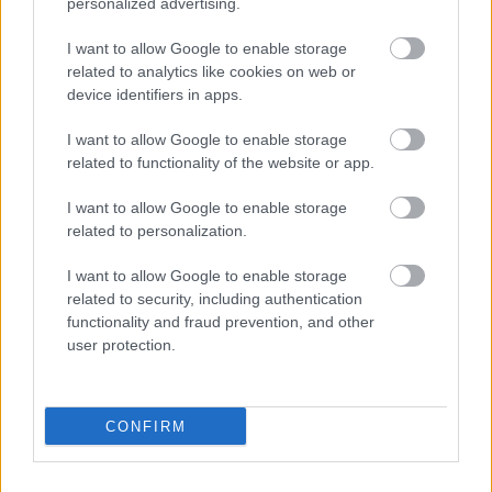
Japán
Építészet
Lavór
personalized advertising.
I want to allow Google to enable storage
related to analytics like cookies on web or
device identifiers in apps.
I want to allow Google to enable storage
related to functionality of the website or app.
SZOHÓ MESTER UTOLSÓ TEÁJA: KÖLTŐI
I want to allow Google to enable storage
UTAZÁS A MEIDZSI-KORI JAPÁNBA
related to personalization.
I want to allow Google to enable storage
related to security, including authentication
functionality and fraud prevention, and other
user protection.
MAGYAR DALLAMOK JAPÁNBAN - A
CONFIRM
CIMBALIBAND SIKERE OSZAKÁBAN