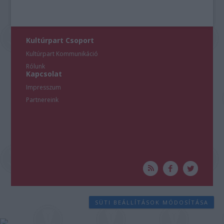
Kultúrpart Csoport
Kultúrpart Kommunikáció
Rólunk
Kapcsolat
Impresszum
Partnereink
SÜTI BEÁLLÍTÁSOK MÓDOSÍTÁSA