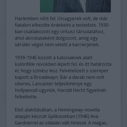
Harlemben nőtt fel. Utcagyerek volt, de már
fiatalon elkezdte érdekelni a testedzés. 1930-
ban csatlakozott egy cirkusz társulatához,
ahol akrobataként dolgozott, amíg egy
sérülés véget nem vetett a karrierjének.
1939-1945 között a katonaévek alatt
különféle revükben lépett fel, és itt határozta
el, hogy színész lesz. Felvételizett s szerepet
kapott a Broadwayn. Bár a darab nem volt
sikeres, Lancaster teljesítménye egy
hollywoodi ügynök, Harold Hecht figyelmét
felkeltette.
Első alakításában, a Hemingway-novella
alapján készült
Gyilkosok
ban (1946) Ava
Gardnerrel az oldalán vált híressé. A magas,