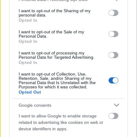
services and may gather and store information including but
emlékezetében a mai napig élő
not limited to your visit or usage behaviour. You may click to
I want to opt-out of the Sharing of my
filmszerepben láthattuk, mint például az
personal data.
grant or deny consent to Google and its third-party tags to
Esőcsináló
(1956), melyben partnere
Opted In
use your data for below specified purposes in below Google
Katharine Hepburn, a többszörös Oscar-díjas
consent section.
I want to opt-out of the Sale of my
színésznő. Az
Újra szól a hatlövetű
(1957) című
Personal Data.
westernben Kirk Douglas oldalán szerepelt.
Opted In
I want to opt-out of processing my
1961-ben Oscar-díjat és a Golden Globe-díjat
Personal Data for Targeted Advertising.
nyert az
Elmer Gantry
prédikátorának
Opted In
megformálásáért.
I want to opt-out of Collection, Use,
Retention, Sale, and/or Sharing of my
A cikk folytatásához
Personal Data that Is Unrelated with the
kattintson.
Purposes for which it was collected.
Opted Out
Forrás:
Mi van ma?
Google consents
I want to allow Google to enable storage
related to advertising like cookies on web or
device identifiers in apps.
Film
Születésnap
Hollywoodi filmipar