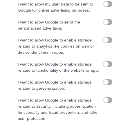
I want to allow my user data to be sent to
Google for online advertising purposes.
I want to allow Google to send me
personalized advertising.
I want to allow Google to enable storage
SZEMBE MERSZ NÉZNI AZZAL, AKIVÉ
related to analytics like cookies on web or
VÁLHATTÁL VOLNA?
device identifiers in apps.
I want to allow Google to enable storage
related to functionality of the website or app.
I want to allow Google to enable storage
related to personalization.
I want to allow Google to enable storage
TERMÉSZETFELETTI ERŐK ÉS ELFELEDETT
related to security, including authentication
TITKOK: ITT A SHELBY OAKS – A GONOSZ
functionality and fraud prevention, and other
NYOMÁBAN MAGYAR ELŐZETESE
user protection.