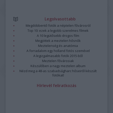
Legolvasottabb
Megdöbbentő fotók a néptelen fővárosról
Top 10: ezek a legjobb szerelmes filmek
A 10 legütősebb drogos film
Megjöttek a meztelen hősnők
Meztelenség és anatómia
A forradalom egy holland fotós szemével
A legizgalmasabb fotók 2015-ből
Meztelen fővárosiak
Készülőben a nagy meztelen album
Nézd meg a 48-as szabadságharc hőseiről készült
fotókat!
Hírlevél feliratkozás