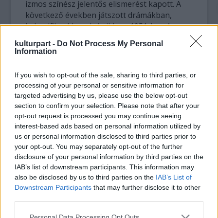
izmos színész jelentős elismerést kapott. A
következő években játszott drámákban,
kalandfilmekben, krimikben. 1951-ben A
bosszú völgye című western, 1952-ben A
kulturpart -
Do Not Process My Personal
vörös kalóz kalandfilm főszereplője volt.
Information
1953-ban játszotta el élete egyik
If you wish to opt-out of the sale, sharing to third parties, or
legemlékezetesebb szerepét a
Most és
processing of your personal or sensitive information for
mindörökké
című Oscar-díjas filmben.
targeted advertising by us, please use the below opt-out
section to confirm your selection. Please note that after your
Két westernfilm következett:
Az apacs harcos
opt-out request is processed you may continue seeing
(1955) és
A kentuckyi vadász
(1955).
interest-based ads based on personal information utilized by
us or personal information disclosed to third parties prior to
your opt-out. You may separately opt-out of the further
1956-ban testhezálló szerepben,
disclosure of your personal information by third parties on the
akrobataként kapott Ezüst Medve-díjat a
IAB’s list of downstream participants. This information may
Trapéz
ban Tony Curtis és Gina Lollobrigida
also be disclosed by us to third parties on the
IAB’s List of
oldalán.
Downstream Participants
that may further disclose it to other
third parties.
Lancaster pályájának tetőpontja az 1950-60-
Please note that this website/app uses one or more Google
as években volt. Ekkor rengeteg, a közönség
Personal Data Processing Opt Outs