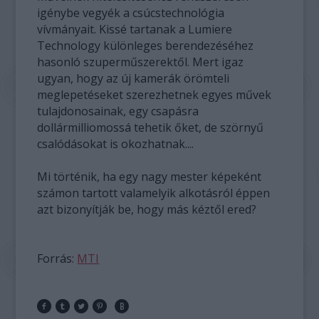
igénybe vegyék a csúcstechnológia
vívmányait. Kissé tartanak a Lumiere
Technology különleges berendezéséhez
hasonló szuperműszerektől. Mert igaz
ugyan, hogy az új kamerák örömteli
meglepetéseket szerezhetnek egyes művek
tulajdonosainak, egy csapásra
dollármilliomossá tehetik őket, de szörnyű
csalódásokat is okozhatnak....
Mi történik, ha egy nagy mester képeként
számon tartott valamelyik alkotásról éppen
azt bizonyítják be, hogy más kéztől ered?
Forrás:
MTI