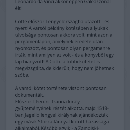
Leonardo da Vinci akkor éppen Galeazzónál
élt!
Cotte először Lengyelországba utazott - és
nyert! A varsói példány kötésében a lyukak
távolsága pontosan akkora volt, mint azon a
pergamenlapon, amelynek eredete után
nyomozott, és pontosan olyan pergamenre
írták, mint amilyen az volt - és a könyvből egy
lap hiányzott! A Cotte a többi kötetet is
megvizsgálta, de kiderült, hogy nem jöhetnek
szóba.
A varsói kötet története viszont pontosan
dokumentált.
Először I. Ferenc francia király
gyűjteményének részét alkotta, majd 1518-
ban Jagello lengyel királynak ajándékozták
egy másik Sforza-lánnyal kötött házassága
alkalmából. Később egyik - a Zamojski-