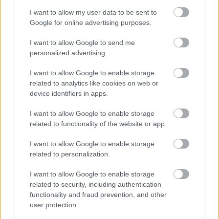
tulajdonos - Jeanne Marchig -, aki annak
idején a Christie'sre bízta a kép értékesítését,
I want to allow my user data to be sent to
Google for online advertising purposes.
beperelte az árverési céget, mert az nem
ellenőrizte megfelelően a rajz eredetét. Az
I want to allow Google to send me
eljárást elévülés címén felfüggesztették, de a
personalized advertising.
polémia csak fokozódott.
I want to allow Google to enable storage
Cotte közben több más európai országra is
related to analytics like cookies on web or
kiterjesztette a nyomozást, ugyanis az
device identifiers in apps.
óriásira felnagyított felvételek baloldalán
három pici lyukat vett észre, egymástól
I want to allow Google to enable storage
related to functionality of the website or app.
azonos távolságban. Tűszúrások lennének?
Vagy egy könyvkötés nyomai?
I want to allow Google to enable storage
related to personalization.
Kemp az utóbbira gondolt: a pergamenlapot
esetleg egy könyvből emelhették ki. Rögtön
I want to allow Google to enable storage
üzent az általa kapcsolatban álló
related to security, including authentication
intézményeknek: van-e tudomásuk olyan
functionality and fraud prevention, and other
könyvről, amelyet az 1490-es években a
user protection.
Sforza-ház számára köttettek be, és legalább