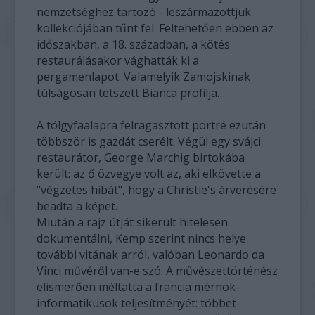
nemzetséghez tartozó - leszármazottjuk
kollekciójában tűnt fel. Feltehetően ebben az
időszakban, a 18. században, a kötés
restaurálásakor vághatták ki a
pergamenlapot. Valamelyik Zamojskinak
túlságosan tetszett Bianca profilja…
A tölgyfaalapra felragasztott portré ezután
többször is gazdát cserélt. Végül egy svájci
restaurátor, George Marchig birtokába
került: az ő özvegye volt az, aki elkövette a
"végzetes hibát", hogy a Christie's árverésére
beadta a képet.
Miután a rajz útját sikerült hitelesen
dokumentálni, Kemp szerint nincs helye
további vitának arról, valóban Leonardo da
Vinci művéről van-e szó. A művészettörténész
elismerően méltatta a francia mérnök-
informatikusok teljesítményét: többet