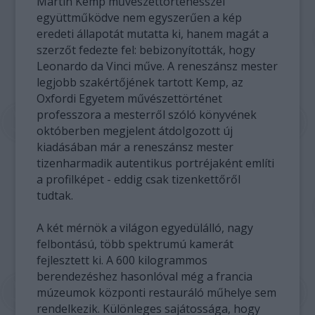
Martin Kemp művészettörténésszel
együttműködve nem egyszerűen a kép
eredeti állapotát mutatta ki, hanem magát a
szerzőt fedezte fel: bebizonyították, hogy
Leonardo da Vinci műve. A reneszánsz mester
legjobb szakértőjének tartott Kemp, az
Oxfordi Egyetem művészettörténet
professzora a mesterről szóló könyvének
októberben megjelent átdolgozott új
kiadásában már a reneszánsz mester
tizenharmadik autentikus portréjaként említi
a profilképet - eddig csak tizenkettőről
tudtak.
A két mérnök a világon egyedülálló, nagy
felbontású, több spektrumú kamerát
fejlesztett ki. A 600 kilogrammos
berendezéshez hasonlóval még a francia
múzeumok központi restauráló műhelye sem
rendelkezik. Különleges sajátossága, hogy