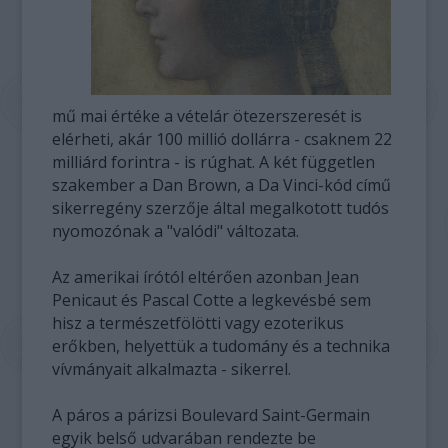
mű mai értéke a vételár ötezerszeresét is
elérheti, akár 100 millió dollárra - csaknem 22
milliárd forintra - is rúghat. A két független
szakember a Dan Brown, a Da Vinci-kód című
sikerregény szerzője által megalkotott tudós
nyomozónak a "valódi" változata.
Az amerikai írótól eltérően azonban Jean
Penicaut és Pascal Cotte a legkevésbé sem
hisz a természetfölötti vagy ezoterikus
erőkben, helyettük a tudomány és a technika
vívmányait alkalmazta - sikerrel.
A páros a párizsi Boulevard Saint-Germain
egyik belső udvarában rendezte be