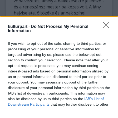
vonalvezetés, amely a balkezesekre jellemző -
és a reneszánsz mester balkezes volt. A lány
hajviselete, öltözéke és annak színei
megfeleltek a Sforza-család milánói
udvarában honos divatnak, a C14-es
kulturpart -
Do Not Process My Personal
karbonvizsgálat pedig a 16. századra datálta
Information
a pergamenlapot.
If you wish to opt-out of the sale, sharing to third parties, or
Ezeknek az első nyomoknak alapján Penicaut
processing of your personal or sensitive information for
targeted advertising by us, please use the below opt-out
és Cotte már gyanították, hogy a képen
section to confirm your selection. Please note that after your
ábrázolt fiatal nő nem más, mint Bianca,
opt-out request is processed you may continue seeing
vagyis Lodovico Sforza herceg házasságon
interest-based ads based on personal information utilized by
kívül született lánya, akit 1496-ban a herceg
us or personal information disclosed to third parties prior to
törvényesített és férjhez adott hadseregének
your opt-out. You may separately opt-out of the further
parancsnokához, Galeazzo Sanseverinóhoz.
disclosure of your personal information by third parties on the
Bianca néhány hónappal az esküvő után
IAB’s list of downstream participants. This information may
tragikus hirtelenséggel meghalt. Alig 14 éves
also be disclosed by us to third parties on the
IAB’s List of
volt.
Downstream Participants
that may further disclose it to other
third parties.
A nyomozás során a képet többször is