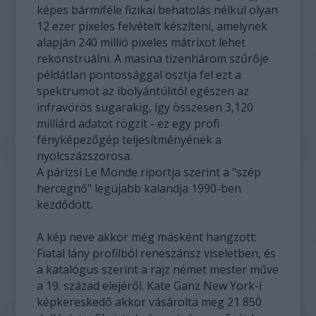
képes bármiféle fizikai behatolás nélkül olyan
12 ezer pixeles felvételt készíteni, amelynek
alapján 240 millió pixeles mátrixot lehet
rekonstruálni. A masina tizenhárom szűrője
példátlan pontossággal osztja fel ezt a
spektrumot az ibolyántúlitól egészen az
infravörös sugarakig, így összesen 3,120
milliárd adatot rögzít - ez egy profi
fényképezőgép teljesítményének a
nyolcszázszorosa.
A párizsi Le Monde riportja szerint a "szép
hercegnő" legújabb kalandja 1990-ben
kezdődött.
A kép neve akkor még másként hangzott:
Fiatal lány profilból reneszánsz viseletben, és
a katalógus szerint a rajz német mester műve
a 19. század elejéről. Kate Ganz New York-i
képkereskedő akkor vásárolta meg 21 850