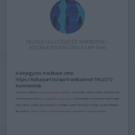
FELFELÉ HULLÓ ESŐ ÉS XENOBOTOK –
KÜLÖNLEGES KIÁLLÍTÁS A LAM-BAN
A bejegyzés trackback címe:
https://kulturpart.hu/api/trackback/id/7902272
Kommentek:
A hozzászólások a
vonatkozó jogszabályok
értelmében felhasználói tartalomnak
minősülnek, értük a
szolgáltatás technikai
üzemeltetője semmilyen felelősséget
nem vállal, azokat nem ellenőrzi. Kifogás esetén forduljon a blog szerkesztőjéhez.
Részletek a
Felhasználási feltételekben
és az
adatvédelmi tájékoztatóban
.