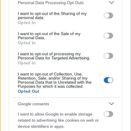
Please note that this website/app uses one or more Google
Personal Data Processing Opt Outs
átkeresztelték. Először A szép milánói lány
services and may gather and store information including but
néven emlegették, majd 2009 végén az
not limited to your visit or usage behaviour. You may click to
I want to opt-out of the Sharing of my
oxfordi progesszor, Kemp óvatosabb nevet
personal data.
grant or deny consent to Google and its third-party tags to
Opted In
választott: A szép hercegnő.
use your data for below specified purposes in below Google
consent section.
I want to opt-out of the Sale of my
Négy további művészettörténész is osztotta
Personal Data.
Opted In
a vizsgálódók sejtését: a rajz Biancát
ábrázolja. Végül Kaliforniából a nagy
I want to opt-out of processing my
tiszteletben álló Carlo Pedretti, az egyik
Personal Data for Targeted Advertising.
Opted In
vezető Leonardo-szakértő is nyilatkozott. "Ha
Silverman feltételezése beigazolódna, ez
I want to opt-out of Collection, Use,
lenne az utóbbi száz év legjelentősebb
Retention, Sale, and/or Sharing of my
Personal Data that Is Unrelated with the
felfedezése a mester életművével
Purposes for which it was collected.
kapcsolatban" - szögezte le.
Opted Out
Google consents
A puszta lehetőség azonnal heves vitát
robbantott ki. A kép eredeti minősítői
I want to allow Google to enable storage
kitartottak a "19. századi német festmény"
related to advertising like cookies on web or
besorolás mellett. Viszont az a volt
device identifiers in apps.