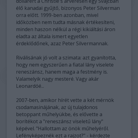
dollárért a Christie's árverésén egy Svájcban
élő kanadai gyűjtő, bizonyos Peter Silverman
orra előtt. 1999-ben azonban, mivel
időközben nem tudta másnak értékesíteni,
minden haszon nélkül a régi kikiáltási áron
eladta az általa ismert egyetlen
érdeklődőnek, azaz Peter Silvermannak.
Riválisának jó volt a szimata: azt gyanította,
hogy nem egyszerűen a fiatal lány viselete
reneszánsz, hanem maga a festmény is.
Valamelyik nagy mesteré. Vagy akár
Leonardóé...
2007-ben, amikor hírét vette a két mérnök
csodamasinájának, az új tulajdonos
betoppant műhelyükbe, és elővette a
borítékot a "reneszánsz viseletű lány"
képével. "Hallottam az önök műhelyéről.
Lefényképeznék ezt a rajzot?" - kérdezte