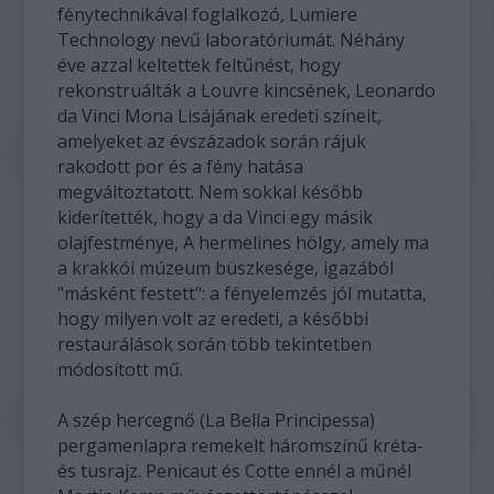
fénytechnikával foglalkozó, Lumiere
Technology nevű laboratóriumát. Néhány
éve azzal keltettek feltűnést, hogy
rekonstruálták a Louvre kincsének, Leonardo
da Vinci Mona Lisájának eredeti színeit,
amelyeket az évszázadok során rájuk
rakodott por és a fény hatása
megváltoztatott. Nem sokkal később
kiderítették, hogy a da Vinci egy másik
olajfestménye, A hermelines hölgy, amely ma
a krakkói múzeum büszkesége, igazából
"másként festett": a fényelemzés jól mutatta,
hogy milyen volt az eredeti, a későbbi
restaurálások során több tekintetben
módosított mű.
A szép hercegnő (La Bella Principessa)
pergamenlapra remekelt háromszínű kréta-
és tusrajz. Penicaut és Cotte ennél a műnél