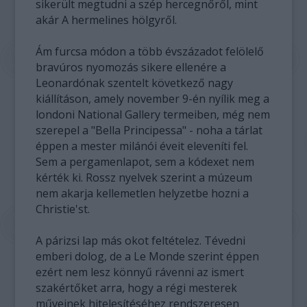
sikerült megtudni a szép hercegnőről, mint
akár A hermelines hölgyről.
Ám furcsa módon a több évszázadot felölelő
bravúros nyomozás sikere ellenére a
Leonardónak szentelt következő nagy
kiállításon, amely november 9-én nyílik meg a
londoni National Gallery termeiben, még nem
szerepel a "Bella Principessa" - noha a tárlat
éppen a mester milánói éveit eleveníti fel.
Sem a pergamenlapot, sem a kódexet nem
kérték ki. Rossz nyelvek szerint a múzeum
nem akarja kellemetlen helyzetbe hozni a
Christie'st.
A párizsi lap más okot feltételez. Tévedni
emberi dolog, de a Le Monde szerint éppen
ezért nem lesz könnyű rávenni az ismert
szakértőket arra, hogy a régi mesterek
műveinek hitelesítéséhez rendszeresen