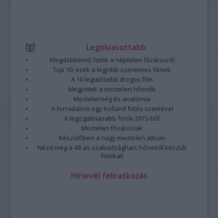
Legolvasottabb
Megdöbbentő fotók a néptelen fővárosról
Top 10: ezek a legjobb szerelmes filmek
A 10 legütősebb drogos film
Megjöttek a meztelen hősnők
Meztelenség és anatómia
A forradalom egy holland fotós szemével
A legizgalmasabb fotók 2015-ből
Meztelen fővárosiak
Készülőben a nagy meztelen album
Nézd meg a 48-as szabadságharc hőseiről készült
fotókat!
Hírlevél feliratkozás