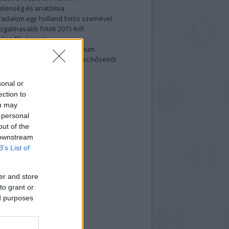
elenség és anatómia
rradalom egy holland fotós szemével
izgalmasabb fotók 2015-ből
elen fővárosiak
ülőben a nagy meztelen album
 meg a 48-as szabadságharc hőseiről
lt fotókat!
sonal or
vél feliratkozás
ection to
ou may
 personal
out of the
 downstream
B’s List of
er and store
to grant or
ed purposes