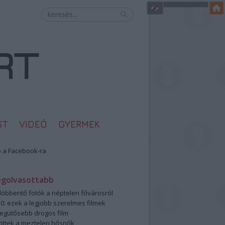
ST
VIDEÓ
GYERMEK
 a Facebook-ra
egolvasottabb
öbbentő fotók a néptelen fővárosról
0: ezek a legjobb szerelmes filmek
legütősebb drogos film
öttek a meztelen hősnők