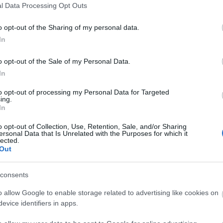
l Data Processing Opt Outs
t keletkezett kulturális örökség hosszú távú
gyűjtött kultúrkincs bárki számára elérhető legyen
o opt-out of the Sharing of my personal data.
on, az Europeanán keresztül.
In
rt egyezmény szabályozza a kétoldalú
o opt-out of the Sale of my Personal Data.
 és a tudományos élet területén. A mostani
In
tását a felek háromévente felülvizsgálják és
vonatkozó konkrét irányokat, feladatokat –
to opt-out of processing my Personal Data for Targeted
ing.
inisztérium Kultúráért Felelős Államtitkársága az
In
o opt-out of Collection, Use, Retention, Sale, and/or Sharing
ersonal Data that Is Unrelated with the Purposes for which it
a Obuljen délután megnyitja a Horvát szellemi
lected.
kon című kiállítást a Néprajzi Múzeumban.
Out
consents
o allow Google to enable storage related to advertising like cookies on
evice identifiers in apps.
ór