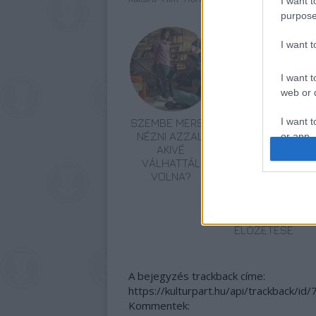
I want t
purpose
I want 
I want t
web or d
I want t
SZEMBE MERSZ
TERMÉSZETFELETT
NÉZNI AZZAL,
ERŐK ÉS
or app.
AKIVÉ
ELFELEDETT
VÁLHATTÁL
TITKOK: ITT A
I want t
VOLNA?
SHELBY OAKS –
A GONOSZ
I want t
NYOMÁBAN
authenti
MAGYAR
ELŐZETESE
A bejegyzés trackback címe:
https://kulturpart.hu/api/trackback/id
Kommentek: