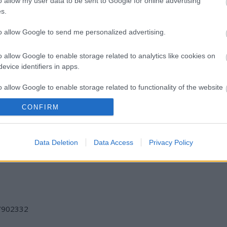
o allow my user data to be sent to Google for online advertising
s.
to allow Google to send me personalized advertising.
o allow Google to enable storage related to analytics like cookies on
evice identifiers in apps.
o allow Google to enable storage related to functionality of the website
I
SZÁGULDÁS,
ŐRÜLT NAP,
AZ ÉV EGYIK
SÁRKÁNYOK,
ŐRÜLT FILM: JÖN
LEGJOBBAN
ROSSZFIÚK – A
A RANDOM!
VÁRT FILMJE
CONFIRM
NYÁR 10
TAROLT A
o allow Google to enable storage related to personalization.
LEGKEDVELTEBB
CINEFESTEN
MOZIJA
o allow Google to enable storage related to security, including
Data Deletion
Data Access
Privacy Policy
MAGYARORSZÁGON
cation functionality and fraud prevention, and other user protection.
/7902332