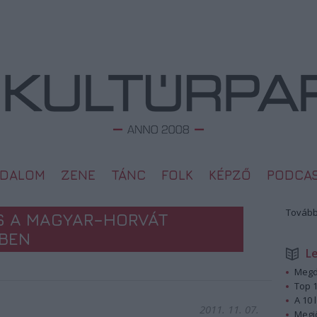
ODALOM
ZENE
TÁNC
FOLK
KÉPZŐ
PODCA
Tovább
S A MAGYAR–HORVÁT
SBEN
L
Megd
Top 1
A 10 
2011. 11. 07.
Megj