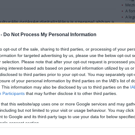
Mezt
A fo
A leg
turális örökség digitalizálása is szerepel abban a
Mezt
lis együttműködési megállapodásban, amelyet
Kész
 -
Do Not Process My Personal Information
Nézd
itkár írt alá hétfőn horvát partnerével, Nina
készü
to opt-out of the sale, sharing to third parties, or processing of your per
Hírle
formation for targeted advertising by us, please use the below opt-out s
A 2014 végéig hatályos munkaterv új eleme a film
r selection. Please note that after your opt-out request is processed y
és az audiovizuális művészet terén történő
eing interest-based ads based on personal information utilized by us or
együttműködés, amely magában foglalja a
disclosed to third parties prior to your opt-out. You may separately opt-
mozgóképoktatást, a szakembercserét és a
losure of your personal information by third parties on the IAB’s list of
koprodukciós filmek gyártását. Szintén újdonság,
. This information may also be disclosed by us to third parties on the
IA
hogy a felek konkrét javaslatokat tesznek a
Participants
that may further disclose it to other third parties.
kortárs képző- és iparművészeti, formatervezési
 that this website/app uses one or more Google services and may gath
és fotókiállítások cseréjére.
including but not limited to your visit or usage behaviour. You may click 
 to Google and its third-party tags to use your data for below specifi
A két ország együttműködik a kulturális örökség
ogle consent section.
 A Magyar Nemzeti Digitális Archívum ezért
sszervekkel, így közös erőfeszítéssel szavatolható a