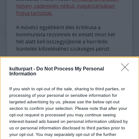
helyen, vádemelés nélkül, magánzárkában
fogva tartották.
A művész egyébként éles kritikusa a
kommunista rezsimnek és emiatt most két
hét alatt kell összegyűjtenie a horribilis
büntetés kifizetéséhez szükséges pénzt.
A kínai emberek gyorsan reagáltak a
kulturpart -
Do Not Process My Personal
fejleményekre és Hu Jia, emberjogi aktivista
Information
vezetésével gyűjtésbe kezdtek, hogy
mihamarabb összeszedjék a szükséges
If you wish to opt-out of the sale, sharing to third parties, or
pénzt. A kezdő összeget, 158 dollárt alig pár
processing of your personal or sensitive information for
óra alatt egészítette ki 1600 ember több mint
targeted advertising by us, please use the below opt-out
63 000 dollárra. Ugyan ez az összeg még
section to confirm your selection. Please note that after your
nagyon kevés a 2.4 millióhoz, de ha a
opt-out request is processed you may continue seeing
lelkesedés töretlen marad, akkor talán van
interest-based ads based on personal information utilized by
esély a sikerre.
us or personal information disclosed to third parties prior to
your opt-out. You may separately opt-out of the further