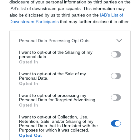
Ai Weiwei-t megérintette az összefogás és
disclosure of your personal information by third parties on the
IAB’s list of downstream participants. This information may
köszönetet mondott azoknak, akik
also be disclosed by us to third parties on the
IAB’s List of
segítségére sietnek. Mint kiderült, a művész
Downstream Participants
that may further disclose it to other
családja azon is gondolkodott, hogy eladják
third parties.
Ai apja, a Kínai Kommunista Párt által nagyra
tartott költő által hátrahagyott házat, mely
Please note that this website/app uses one or more Google
Personal Data Processing Opt Outs
családi örökség.
services and may gather and store information including but
not limited to your visit or usage behaviour. You may click to
I want to opt-out of the Sharing of my
personal data.
grant or deny consent to Google and its third-party tags to
Forrás:
Huffington Post
Opted In
use your data for below specified purposes in below Google
consent section.
I want to opt-out of the Sale of my
Personal Data.
Opted In
Kína
Pénz
Képzőművészet
Képző
Ai Wei-wei
I want to opt-out of processing my
Personal Data for Targeted Advertising.
Opted In
I want to opt-out of Collection, Use,
Retention, Sale, and/or Sharing of my
Personal Data that Is Unrelated with the
Purposes for which it was collected.
Opted Out