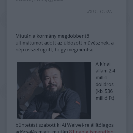
2011. 11. 07.
Miután a kormány megdöbbentő
ultimátumot adott az üldözött művésznek, a
nép összefogott, hogy megmentse.
A kínai
állam 2.4
millió
dolláros
(kb. 536
millió Ft)
büntetést szabott ki Ai Weiwei-re állítólagos
adócsalás miatt, miután
81 napig ismeretlen