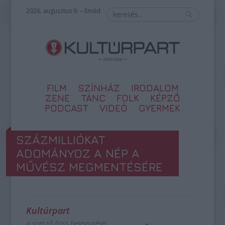
2026. augusztus 9. – Emőd
FILM
SZÍNHÁZ
IRODALOM
ZENE
TÁNC
FOLK
KÉPZŐ
PODCAST
VIDEÓ
GYERMEK
SZÁZMILLIÓKAT
ADOMÁNYOZ A NÉP A
MŰVÉSZ MEGMENTÉSÉRE
Kultúrpart
a szerző friss bejegyzései