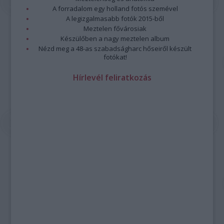
A forradalom egy holland fotós szemével
A legizgalmasabb fotók 2015-ből
Meztelen fővárosiak
Készülőben a nagy meztelen album
Nézd meg a 48-as szabadságharc hőseiről készült
fotókat!
Hírlevél feliratkozás