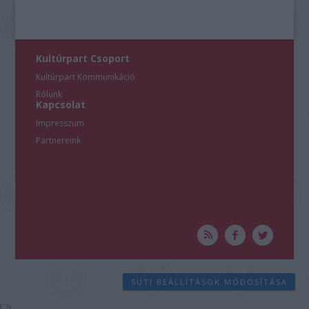
Kultúrpart Csoport
Kultúrpart Kommunikáció
Rólunk
Kapcsolat
Impresszum
Partnereink
SÜTI BEÁLLÍTÁSOK MÓDOSÍTÁSA