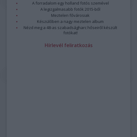
A forradalom egy holland fotós szemével
A legizgalmasabb fotók 2015-ből
Meztelen fővárosiak
Készülőben a nagy meztelen album
Nézd meg a 48-as szabadságharc hőseiről készült
fotókat!
Hírlevél feliratkozás