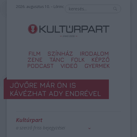
2026. augusztus 10. – Lőrinc
FILM
SZÍNHÁZ
IRODALOM
ZENE
TÁNC
FOLK
KÉPZŐ
PODCAST
VIDEÓ
GYERMEK
JÖVŐRE MÁR ÖN IS
KÁVÉZHAT ADY ENDRÉVEL
Kultúrpart
a szerző friss bejegyzései