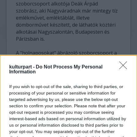
szoborcsoport alkotója Deák Árpád
szobrász, aki Nagyváradnak már mintegy tíz
emlékművet, emléktáblát, illetve
domborművet készített, de láthatók köztéri
alkotásai Nagyszalontán, Budapesten és
Párizsban is.
A "holnaposokat" ábrázoló szoborcsoport a
tervek szerint bronzból készül és a
városközpontban, az Ady Endre Gimnázium
kulturpart -
Do Not Process My Personal
Information
szomszédságában kap helyet - írja a Krónika
című romániai napilap keddi számában.
If you wish to opt-out of the sale, sharing to third parties, or
processing of your personal or sensitive information for
A művész elképzelése szerint az irodalmi
targeted advertising by us, please use the below opt-out
alakok között egy üres szék is lesz a
section to confirm your selection. Please note that after your
kompozícióban, amelyre bárki leülhet majd,
opt-out request is processed you may continue seeing
és a váradi irodalmi élet, egyben a magyar
interest-based ads based on personal information utilized by
irodalom nagyságaival - legalábbis
us or personal information disclosed to third parties prior to
bronzalakjaikkal - közös fotót is készíthet.
your opt-out. You may separately opt-out of the further