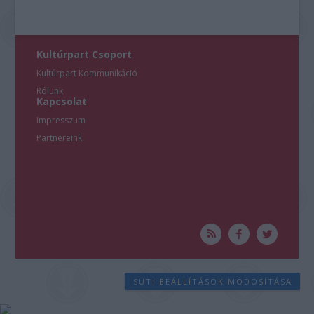
Kultúrpart Csoport
Kultúrpart Kommunikáció
Rólunk
Kapcsolat
Impresszum
Partnereink
SÜTI BEÁLLÍTÁSOK MÓDOSÍTÁSA