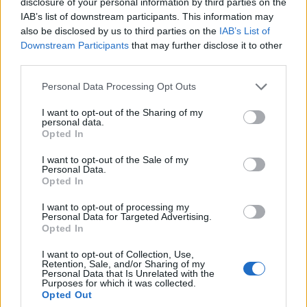
disclosure of your personal information by third parties on the
A Holnap Irodalmi Társaság 1908-ban alakult
IAB’s list of downstream participants. This information may
meg Nagyváradon. Alapítói Ady Endre, Babits
also be disclosed by us to third parties on the
IAB’s List of
Downstream Participants
that may further disclose it to other
Mihály, Balázs Béla, Dutka Ákos, Emőd
third parties.
Tamás, Juhász Gyula és Miklós Jutka voltak. A
társaság két irodalmi antológiát jelentetett
Please note that this website/app uses one or more Google
Personal Data Processing Opt Outs
meg, 1908-ban, illetve 1909-ben.
services and may gather and store information including but
not limited to your visit or usage behaviour. You may click to
I want to opt-out of the Sharing of my
personal data.
Forrás:
MTI
grant or deny consent to Google and its third-party tags to
Opted In
use your data for below specified purposes in below Google
consent section.
I want to opt-out of the Sale of my
Personal Data.
Opted In
Ady Endre
Nagyvárad
Szobrászat
Képző
I want to opt-out of processing my
Personal Data for Targeted Advertising.
Opted In
I want to opt-out of Collection, Use,
Retention, Sale, and/or Sharing of my
Personal Data that Is Unrelated with the
Purposes for which it was collected.
Opted Out