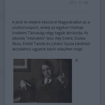
2011. 11. 08.
A jövő év elejére készül el Nagyváradon az a
szoborcsoport, amely az egykori Holnap
Irodalmi Társaság négy tagját ábrázolja. Az
alkotás "interaktív" lesz: Ady Endre, Dutka
Ákos, Emőd Tamás és Juhász Gyula kávéházi
asztalához ugyanis bárki odaülhet majd.
A