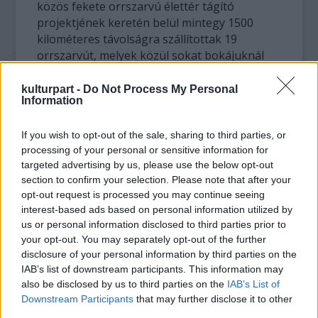
közös fekete orrszarvú élettér tágító
projektjének keretén belül mintegy 1500
kilométeres távolságra szállítottak 19
orrszarvút, melyek közül sokat bokájuknál
fogva felemeltek egy helikopterrel.
kulturpart -
Do Not Process My Personal
Information
A módszer első hallásra nem tűnik
barátságosnak, de az állatvédő csoport
If you wish to opt-out of the sale, sharing to third parties, or
orvosai szerint ez a lehető legjobb módszer.
processing of your personal or sensitive information for
Közleményük szerint „korábban vagy
targeted advertising by us, please use the below opt-out
teherautón, nehéz terepen, vagy hálóban
section to confirm your selection. Please note that after your
szállították az orrszarvúkat. Az új módszer
opt-out request is processed you may continue seeing
megkíméli az állatokat a ketrecben való
interest-based ads based on personal information utilized by
rázkódástól és a hálók miatt esetlegesen
us or personal information disclosed to third parties prior to
fellépő légzési nehézségektől, valamint
your opt-out. You may separately opt-out of the further
egyszerűsége és gyorsasága miatt kevesebb
disclosure of your personal information by third parties on the
altatószert kell beadni az állatoknak.”
IAB’s list of downstream participants. This information may
also be disclosed by us to third parties on the
IAB’s List of
Az áttelepítésen dolgozó összes állatorvos
Downstream Participants
that may further disclose it to other
third parties.
egyetértett abban, hogy a bokánál fogva