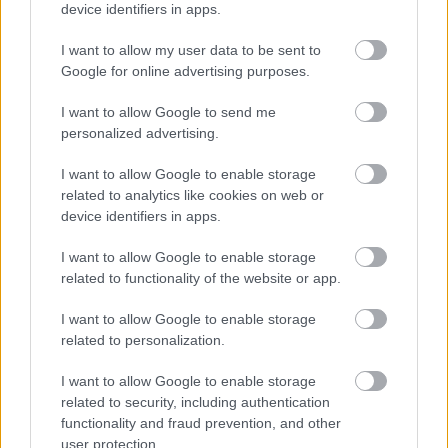
device identifiers in apps.
Afrika
Állatvilág
Lavór
I want to allow my user data to be sent to
Google for online advertising purposes.
I want to allow Google to send me
personalized advertising.
I want to allow Google to enable storage
related to analytics like cookies on web or
EURÓPAI HIDAK – BUDAPEST – BRÜSSZEL
device identifiers in apps.
I want to allow Google to enable storage
related to functionality of the website or app.
A bejegyzés trackback címe:
https://kulturpart.hu/api/trackback/id/7902362
I want to allow Google to enable storage
Kommentek:
related to personalization.
A hozzászólások a
vonatkozó jogszabályok
értelmében felhasználói tartalomnak
minősülnek, értük a
szolgáltatás technikai
üzemeltetője semmilyen felelősséget
I want to allow Google to enable storage
nem vállal, azokat nem ellenőrzi. Kifogás esetén forduljon a blog szerkesztőjéhez.
related to security, including authentication
Részletek a
Felhasználási feltételekben
és az
adatvédelmi tájékoztatóban
.
functionality and fraud prevention, and other
user protection.