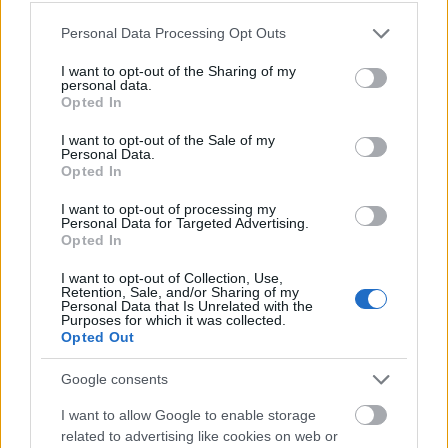
lógatós módszer az állatok számára a
Please note that this website/app uses one or more Google
Personal Data Processing Opt Outs
legjobb és legbiztonságosabb szállítási
services and may gather and store information including but
módszer.
not limited to your visit or usage behaviour. You may click to
I want to opt-out of the Sharing of my
personal data.
grant or deny consent to Google and its third-party tags to
Opted In
Fontos megemlíteni, hogy az orrszarvúk nem
use your data for below specified purposes in below Google
a teljes távot tették meg repülve. A furcsa
consent section.
I want to opt-out of the Sale of my
Personal Data.
látványt nyújtó szállítás elsősorban akkor
Opted In
hasznos, ha az állatok olyan helyen dőltek ki
az altatólövedéktől, melyet különösen nehéz
I want to opt-out of processing my
Personal Data for Targeted Advertising.
megközelíteni. Egy rinocérosz átlagos
Opted In
repülési ideje így mindössze 10 perc.
I want to opt-out of Collection, Use,
Retention, Sale, and/or Sharing of my
Az orrszarvúszállítás további képeit
itt
Personal Data that Is Unrelated with the
nézheti meg.
Purposes for which it was collected.
Opted Out
Forrás:
Huffington Post
Google consents
I want to allow Google to enable storage
related to advertising like cookies on web or