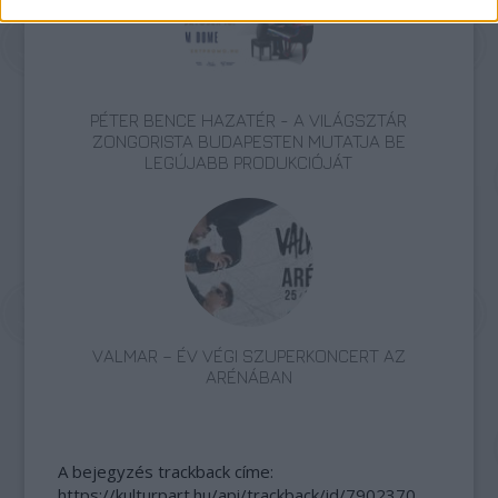
PÉTER BENCE HAZATÉR - A VILÁGSZTÁR
ZONGORISTA BUDAPESTEN MUTATJA BE
LEGÚJABB PRODUKCIÓJÁT
VALMAR – ÉV VÉGI SZUPERKONCERT AZ
ARÉNÁBAN
A bejegyzés trackback címe:
https://kulturpart.hu/api/trackback/id/7902370