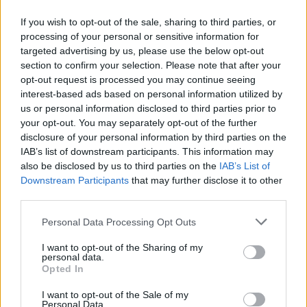
Pesti hírlap november 9-iki száma. Az átállás
oka tehát a szomszédos országok rendjéhez
If you wish to opt-out of the sale, sharing to third parties, or
igazodás volt. (Ausztria a Németországhoz
processing of your personal or sensitive information for
annektálás után állt át a német, jobbra tartó
targeted advertising by us, please use the below opt-out
rendre.) A nemzetközi autóforgalom
section to confirm your selection. Please note that after your
élénkülésével egyre több olyan baleset volt,
opt-out request is processed you may continue seeing
amikor a külföldi sofőr Magyarországon
interest-based ads based on personal information utilized by
us or personal information disclosed to third parties prior to
rossz irányba rántotta el az autót egy-egy
your opt-out. You may separately opt-out of the further
éles helyzetben. Amikor 1930-32-ben a
disclosure of your personal information by third parties on the
Magyar Touring Club London-Isztambul
IAB’s list of downstream participants. This information may
között transzkontinentális utat tervezett
also be disclosed by us to third parties on the
IAB’s List of
kiépíteni, a cseh, jugoszláv és román
Downstream Participants
that may further disclose it to other
küldöttek azzal érveltek Magyaroszág
third parties.
bevonása ellen, hogy itt bal oldali közlekedés
Please note that this website/app uses one or more Google
volt érvényben. A magyar küldöttség a
Personal Data Processing Opt Outs
services and may gather and store information including but
kormány felhatalmazására ígéretet tett, hogy
not limited to your visit or usage behaviour. You may click to
I want to opt-out of the Sharing of my
amint a viszonyok lehetővé teszik, itthon is
personal data.
grant or deny consent to Google and its third-party tags to
bevezetik a jobb oldali közlekedést. Siettette
Opted In
use your data for below specified purposes in below Google
a megoldást az is, hogy a Magyarországhoz a
consent section.
I want to opt-out of the Sale of my
második világháború első éveiben
Personal Data.