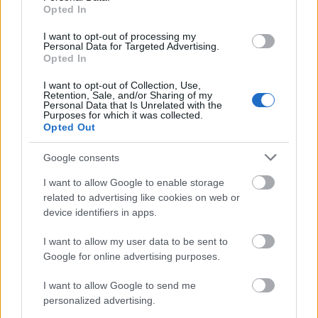
visszacsatolt területeken már jobb oldali
Opted In
közlekedési rend uralkodott. Erdélyben,
I want to opt-out of processing my
Bácskában nem okozott gondot az átállás:
Personal Data for Targeted Advertising.
ott már 20-22 éve ilyen volt a közlekedés.
Opted In
Azért két ütemben álltak át, mert a
I want to opt-out of Collection, Use,
fővárosban az átalakításhoz több havi
Retention, Sale, and/or Sharing of my
munkára volt szükség. A forgalmi irány
Personal Data that Is Unrelated with the
Purposes for which it was collected.
váltását Bécsben is csak fél évvel később
Opted Out
vezették be, mint Ausztria vidéki városaiban.
Áttúrtuk a Pesti Hírlap korabeli számait, hogy
Google consents
utánajárjunk, mi is történt 1941 november 9-
I want to allow Google to enable storage
én, hajnali 3 órakor.
related to advertising like cookies on web or
device identifiers in apps.
Az átállást vasárnap reggelre időzítették -
minél alacsonyabb forgalom mellett
I want to allow my user data to be sent to
igyekeztek az átállást beindítani. Nem csak az
Google for online advertising purposes.
irány változott, hanem sok egyirányú utcát is
megfordítottak, és a tömegközlekedés is
I want to allow Google to send me
personalized advertising.
szinte kivétel nélkül átállt bal oldaliról jobb