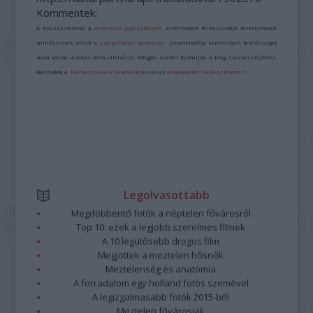
Kommentek:
A hozzászólások a
vonatkozó jogszabályok
értelmében felhasználói tartalomnak
minősülnek, értük a
szolgáltatás technikai
üzemeltetője semmilyen felelősséget
nem vállal, azokat nem ellenőrzi. Kifogás esetén forduljon a blog szerkesztőjéhez.
Részletek a
Felhasználási feltételekben
és az
adatvédelmi tájékoztatóban
.
Legolvasottabb
Megdöbbentő fotók a néptelen fővárosról
Top 10: ezek a legjobb szerelmes filmek
A 10 legütősebb drogos film
Megjöttek a meztelen hősnők
Meztelenség és anatómia
A forradalom egy holland fotós szemével
A legizgalmasabb fotók 2015-ből
Meztelen fővárosiak