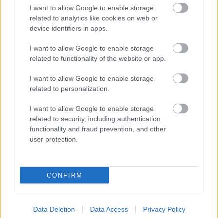
oldalira.
I want to allow Google to enable storage
related to analytics like cookies on web or
A cikk folytatását
itt
olvashatja.
device identifiers in apps.
Forrás:
Fővárosi blog
I want to allow Google to enable storage
related to functionality of the website or app.
I want to allow Google to enable storage
related to personalization.
Magyarország
Budapest
Lavór
Közlekedéskultúra
I want to allow Google to enable storage
related to security, including authentication
functionality and fraud prevention, and other
user protection.
CONFIRM
LÉTEZIK GYÓGYÍTÓ MÚZEUM?!
Data Deletion
Data Access
Privacy Policy