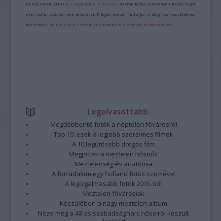
minősülnek, értük a
szolgáltatás technikai
üzemeltetője semmilyen felelősséget
nem vállal, azokat nem ellenőrzi. Kifogás esetén forduljon a blog szerkesztőjéhez.
Részletek a
Felhasználási feltételekben
és az
adatvédelmi tájékoztatóban
.
Legolvasottabb
Megdöbbentő fotók a néptelen fővárosról
Top 10: ezek a legjobb szerelmes filmek
A 10 legütősebb drogos film
Megjöttek a meztelen hősnők
Meztelenség és anatómia
A forradalom egy holland fotós szemével
A legizgalmasabb fotók 2015-ből
Meztelen fővárosiak
Készülőben a nagy meztelen album
Nézd meg a 48-as szabadságharc hőseiről készült