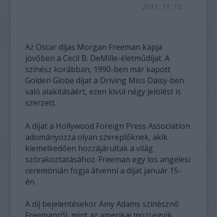
2011. 11. 12.
Az Oscar díjas Morgan Freeman kapja
jövőben a Cecil B. DeMille-életműdíjat. A
színész korábban, 1990-ben már kapott
Golden Globe díjat a Driving Miss Daisy-ben
való alakításáért, ezen kivül négy jelölést is
szerzett.
A díjat a Hollywood Foreign Press Association
adományozza olyan szereplőknek, akik
kiemelkedően hozzájárultak a világ
szórakoztatásához. Freeman egy los angelesi
ceremónián fogja átvenni a díjat január 15-
én.
A díj bejelentésekor Amy Adams színésznő
Freemanről, mint az amerikai mozi egyik