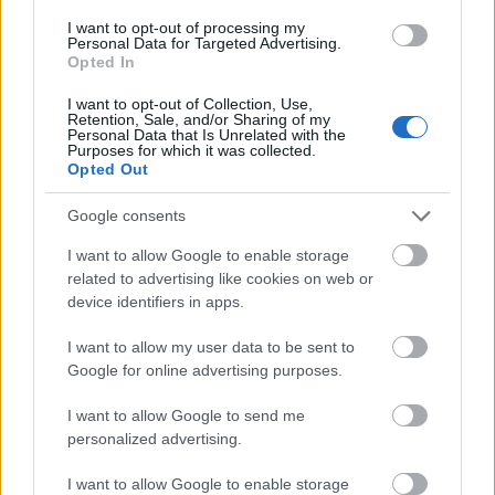
Forrás:
Lehet Más a Világ
I want to opt-out of processing my
Personal Data for Targeted Advertising.
Opted In
I want to opt-out of Collection, Use,
Retention, Sale, and/or Sharing of my
Personal Data that Is Unrelated with the
Film
Oscar
Erdély
Humor
Purposes for which it was collected.
Opted Out
Google consents
I want to allow Google to enable storage
related to advertising like cookies on web or
device identifiers in apps.
HIDEGHÁBORÚS KÉMFILM FOROG VILMÁNYI
I want to allow my user data to be sent to
BENETT FŐSZEREPLÉSÉVEL
Google for online advertising purposes.
I want to allow Google to send me
personalized advertising.
I want to allow Google to enable storage