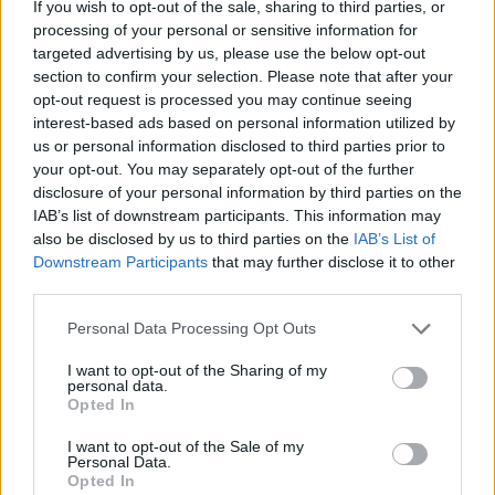
If you wish to opt-out of the sale, sharing to third parties, or
elnyerte a legjobb férfi mellékszereplőnek
processing of your personal or sensitive information for
járó díjat 2004-ben a Millió Dolláros Bébi-ben
targeted advertising by us, please use the below opt-out
való alakításáért.
section to confirm your selection. Please note that after your
opt-out request is processed you may continue seeing
A nyilvánosság figyelmét először az 1987-es
interest-based ads based on personal information utilized by
bűnözéses drámával, a Street Smart-al hívta
us or personal information disclosed to third parties prior to
fel, ezzel érdemelve ki az első Oscar jelölését.
your opt-out. You may separately opt-out of the further
disclosure of your personal information by third parties on the
Freeman a jelenleg forgatási stádiumban levő
IAB’s list of downstream participants. This information may
The Dark Knight Rises című filmben játszik,
also be disclosed by us to third parties on the
IAB’s List of
Downstream Participants
that may further disclose it to other
mint Lucius Fox.
third parties.
A Cecil B. DeMille díjat először 1952-ben
Please note that this website/app uses one or more Google
Personal Data Processing Opt Outs
adták át annak a filmrendezőnek, akiről a
services and may gather and store information including but
nevét is kapta.
not limited to your visit or usage behaviour. You may click to
I want to opt-out of the Sharing of my
personal data.
Az eddig ezzel a díjjal kitüntetett hírességek:
grant or deny consent to Google and its third-party tags to
Opted In
Walt Disney, Joan Crawford, Warren Beatty,
use your data for below specified purposes in below Google
consent section.
Anthony Hopkins, Steven Spielberg és Robert
I want to opt-out of the Sale of my
Personal Data.
De Niro.
Opted In