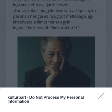
legismertebb alakjáról beszélt:
„Fantasztikus megjelenése van a képernyőn,
páratlan hangja és nyugodt méltósága, így
létrehozta a filmtörténet egyik
legemlékezetesebb filmkarakterét.”
kulturpart -
Do Not Process My Personal
Information
A négy évtizedet átölelő karrierje alatt
Freemant ötször jelölték Oscarra, emellett