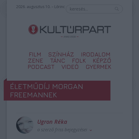
2026. augusztus 10. – Lőrinc
FILM
SZÍNHÁZ
IRODALOM
ZENE
TÁNC
FOLK
KÉPZŐ
PODCAST
VIDEÓ
GYERMEK
ÉLETMŰDÍJ MORGAN
FREEMANNEK
Ugron Réka
a szerző friss bejegyzései