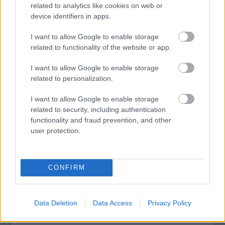
related to analytics like cookies on web or
device identifiers in apps.
SZEMBE MERSZ NÉZNI AZZAL, AKIVÉ
I want to allow Google to enable storage
VÁLHATTÁL VOLNA?
related to functionality of the website or app.
I want to allow Google to enable storage
related to personalization.
I want to allow Google to enable storage
related to security, including authentication
functionality and fraud prevention, and other
TERMÉSZETFELETTI ERŐK ÉS ELFELEDETT
user protection.
TITKOK: ITT A SHELBY OAKS – A GONOSZ
NYOMÁBAN MAGYAR ELŐZETESE
CONFIRM
A bejegyzés trackback címe:
https://kulturpart.hu/api/trackback/id/7925830
Data Deletion
Data Access
Privacy Policy
Kommentek:
A hozzászólások a
vonatkozó jogszabályok
értelmében felhasználói tartalomnak