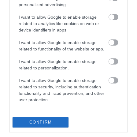
Adyt sem lehetett egykoron visszafogni ha
personalized advertising.
hatalmi-politikai viszonyokról beszélt.
I want to allow Google to enable storage
Az Ady-költemények szavalásával és a költő
related to analytics like cookies on web or
megzenésített verseinek előadásával kísért
device identifiers in apps.
ünnepség végén a résztvevők
I want to allow Google to enable storage
megkoszorúzták Ady Endre mellszobrát.
related to functionality of the website or app.
Forrás:
Vitaltippek
I want to allow Google to enable storage
related to personalization.
I want to allow Google to enable storage
related to security, including authentication
Irodalom
Erdély
Költészet
functionality and fraud prevention, and other
user protection.
CONFIRM