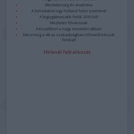
Meztelenség és anatómia
A forradalom egy holland fotós szemével
A legizgalmasabb fotók 2015-ből
Meztelen fővárosiak
Készülőben a nagy meztelen album
Nézd meg a 48-as szabadságharc hőseiről készült
fotókat!
Hírlevél feliratkozás