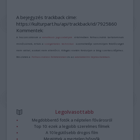
A bejegyzés trackback címe:
https://kulturpart.hu/api/trackback/id/7925860
Kommentek:
A hozzászólások a
vonatkozó jogszabályok
értelmében felhasználói tartalomnak
minősülnek, értük a
szolgáltatás technikai
üzemeltetője semmilyen felelősséget
nem vállal, azokat nem ellenőrzi. Kifogás esetén forduljon a blog szerkesztőjéhez.
Részletek a
Felhasználási feltételekben
és az
adatvédelmi tájékoztatóban
.
Legolvasottabb
Megdöbbentő fotók a néptelen fővárosról
Top 10: ezek a legjobb szerelmes filmek
A 10 legütősebb drogos film
Megjöttek a meztelen hősnők