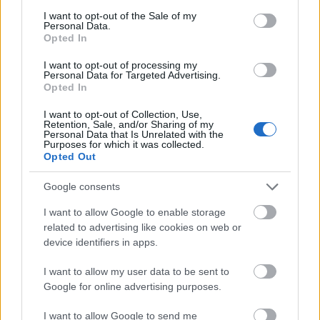
consent section.
évfordulóján tartott megemlékezést felidézve
I want to opt-out of the Sale of my
Personal Data.
a titkosszolgálatok jelenlétét, míg az első,
Opted In
1990-es zarándoklatról szólva a "szabadulás
esztendejét" mutatta be. "2002 a kisiklás éve
I want to opt-out of processing my
Personal Data for Targeted Advertising.
volt (...), ami után ellopták az érmindszenti
Opted In
projektet, a Széchenyi-terv keretében elnyert
pályázatunkat" – utalt az Ady szülőfalujába
I want to opt-out of Collection, Use,
Retention, Sale, and/or Sharing of my
tervezett központ és termálfürdő ötletére,
Personal Data that Is Unrelated with the
amivel kapcsolatban pénteken Budapesten
Purposes for which it was collected.
Opted Out
elszámoltatást is kezdeményezett. A
meghiúsult 320 milliós projekt szerinte a
Google consents
hallgatásnak is köszönhető, hiszen nem volt
aki szóljon ellene. Mint mondta, a korrupció,
I want to allow Google to enable storage
az állam kifosztása és eladósítása ellen fel
related to advertising like cookies on web or
kell lépni, össze kell fogni, hiszen "éhes
device identifiers in apps.
gyomorral és kifosztottan nem lehet
I want to allow my user data to be sent to
magyarnak lenni." Az egykori Királyhágó-
Google for online advertising purposes.
melléki református püspök olykor heves
hangvételű szónoklatát azzal zárta, hogy
I want to allow Google to send me