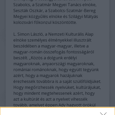
Szabolcs, a Szatmár Megyei Tanács elnöke,
Seszták Oszkár, a Szabolcs-Szatmár-Bereg
Megyei közgyűlés elnöke és Szilágyi Mátyás
kolozsvári főkonzul köszöntötte.
L. Simon László, a Nemzeti Kulturális Alap
elnöke személyes élményekkel illusztrált
beszédében a magyar-magyar, illetve a
magyar-román összefogás fontosságáról
beszélt. „Közös a dolgunk erdélyi
magyaroknak, anyaországi magyaroknak,
romániai románoknak, hogy együtt tegyünk
azért, hogy a magyarok hazájuknak
érezhessék továbbra is a saját szülőföldjüket.
Hogy megőrizhessék nyelvüket, kultúrájukat,
hogy mindent megtehessenek azért, hogy
azt a kultúrát és azt a nyelvet vihessék
tovább, amelyet éppen Ady hagyott örökül
számukra” – fogalmazott. L. Simon László