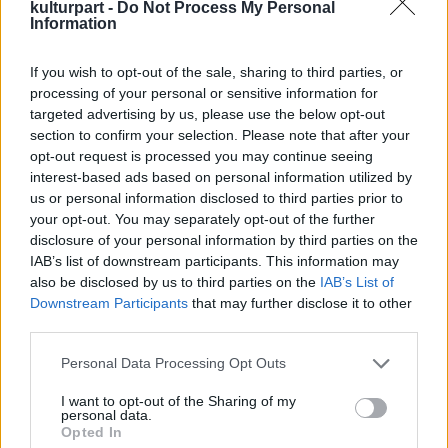
Adyt a felelős politizálás megtestesítőjének
kulturpart -
Do Not Process My Personal
Information
nevezte. Megítélése szerint ebből az
örökségből lehet meríteni egy korszerű,
If you wish to opt-out of the sale, sharing to third parties, or
felvilágosult nemzeti politikához.
processing of your personal or sensitive information for
targeted advertising by us, please use the below opt-out
Szili Katalin független országgyűlési
section to confirm your selection. Please note that after your
képviselő, az Országgyűlés nemzeti
opt-out request is processed you may continue seeing
összetartozás bizottságának alelnöke
interest-based ads based on personal information utilized by
kijelentette: Ady egyszerre volt magyar és
us or personal information disclosed to third parties prior to
európai, aki minden el akart mondani, ami
your opt-out. You may separately opt-out of the further
egy mai magyart is hajthat. Szerinte nem
disclosure of your personal information by third parties on the
szabad ölbe tett kézzel ülnünk, formálnunk
IAB’s list of downstream participants. This information may
kell a sorsunkat, legyen szó a jólétünk
also be disclosed by us to third parties on the
IAB’s List of
Downstream Participants
that may further disclose it to other
megteremtéséről vagy
third parties.
autonómiatörekvésekről. "Össze kell fogni,
csak így van esélyünk alakítani sorunkat" –
Please note that this website/app uses one or more Google
Personal Data Processing Opt Outs
hangoztatta.
services and may gather and store information including but
not limited to your visit or usage behaviour. You may click to
I want to opt-out of the Sharing of my
personal data.
Tőkés László, az Európai Parlament alelnöke
grant or deny consent to Google and its third-party tags to
Opted In
az 1977-ben, Ady születésének 100.
use your data for below specified purposes in below Google