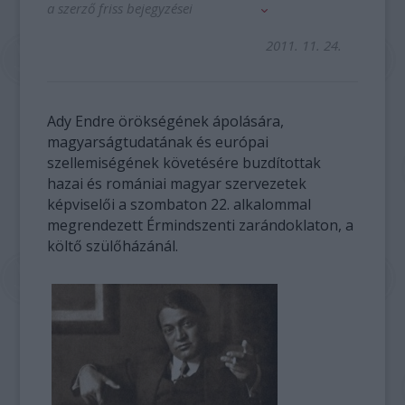
a szerző friss bejegyzései
2011. 11. 24.
Ady Endre örökségének ápolására,
magyarságtudatának és európai
szellemiségének követésére buzdítottak
hazai és romániai magyar szervezetek
képviselői a szombaton 22. alkalommal
megrendezett Érmindszenti zarándoklaton, a
költő szülőházánál.