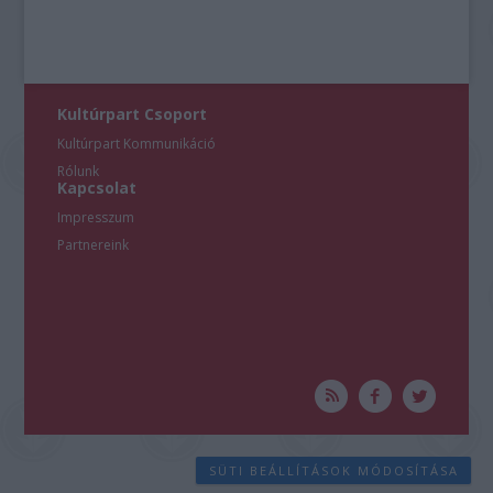
Kultúrpart Csoport
Kultúrpart Kommunikáció
Rólunk
Kapcsolat
Impresszum
Partnereink
SÜTI BEÁLLÍTÁSOK MÓDOSÍTÁSA