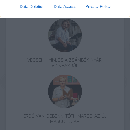
Data Deletion
Data Access
Privacy Policy
AZ EMBERSÉG ÜNNEPE
VECSEI H. MIKLÓS A ZSÁMBÉKI NYÁRI
SZÍNHÁZRÓL
ERDŐ VAN IDEBENN: TÓTH MARCSI AZ ÚJ
MARGÓ-DÍJAS