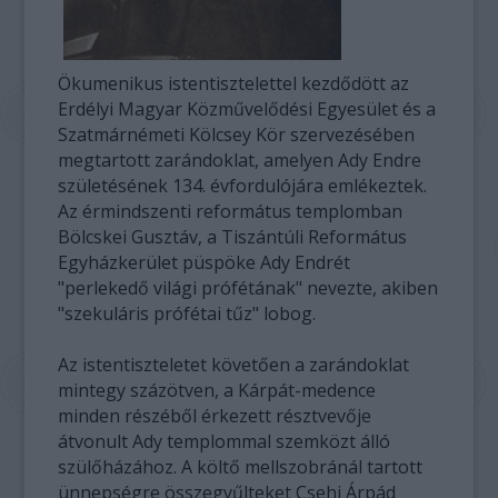
Ökumenikus istentisztelettel kezdődött az
Erdélyi Magyar Közművelődési Egyesület és a
Szatmárnémeti Kölcsey Kör szervezésében
megtartott zarándoklat, amelyen Ady Endre
születésének 134. évfordulójára emlékeztek.
Az érmindszenti református templomban
Bölcskei Gusztáv, a Tiszántúli Református
Egyházkerület püspöke Ady Endrét
"perlekedő világi prófétának" nevezte, akiben
"szekuláris prófétai tűz" lobog.
Az istentiszteletet követően a zarándoklat
mintegy százötven, a Kárpát-medence
minden részéből érkezett résztvevője
átvonult Ady templommal szemközt álló
szülőházához. A költő mellszobránál tartott
ünnepségre összegyűlteket Csehi Árpád