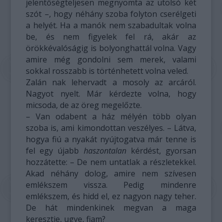
jelentőségteljesen megnyomta az utolsó két
szót –, hogy néhány szoba folyton cserélgeti
a helyét. Ha a manók nem szabadultak volna
be, és nem figyelek fel rá, akár az
örökkévalóságig is bolyonghattál volna. Vagy
amire még gondolni sem merek, valami
sokkal rosszabb is történhetett volna veled.
Zalán nak lehervadt a mosoly az arcáról.
Nagyot nyelt. Már kérdezte volna, hogy
micsoda, de az öreg megelőzte.
– Van odabent a ház mélyén több olyan
szoba is, ami kimondottan veszélyes. – Látva,
hogya fiú a nyakát nyújtogatva már tenne is
fel egy újabb
haszontalan
kérdést, gyorsan
hozzátette: – De nem untatlak a részletekkel.
Akad néhány dolog, amire nem szívesen
emlékszem vissza. Pedig mindenre
emlékszem, és hidd el, ez nagyon nagy teher.
De hát mindenkinek megvan a maga
keresztje, ugye, fiam?