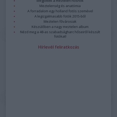
Megjöttek a meztelen hősnők
Meztelenség és anatómia
A forradalom egy holland fotós szemével
A legizgalmasabb fotók 2015-ből
Meztelen fővárosiak
Készülőben a nagy meztelen album
Nézd meg a 48-as szabadságharc hőseiről készült
fotókat!
Hírlevél feliratkozás