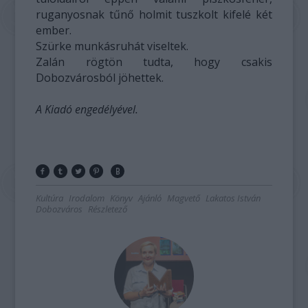
ruganyosnak tűnő holmit tuszkolt kifelé két
ember.
Szürke munkásruhát viseltek.
Zalán rögtön tudta, hogy csakis
Dobozvárosból jöhettek.
A Kiadó engedélyével.
Kultúra
Irodalom
Könyv
Ajánló
Magvető
Lakatos István
Dobozváros
Részletező