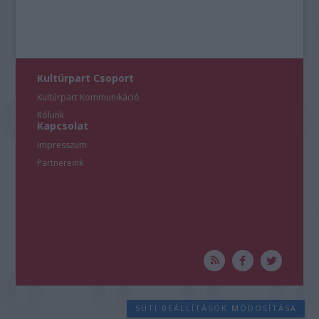
Kultúrpart Csoport
Kultúrpart Kommunikáció
Rólunk
Kapcsolat
Impresszum
Partnereink
SÜTI BEÁLLÍTÁSOK MÓDOSÍTÁSA