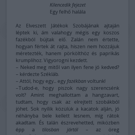
Kilencedik fejezet
Egy felhő halála
Az Elveszett Játékok Szobájának ajtaján
léptek ki, ám valahogy mégis egy koszos
fazékból bújtak elő. Zalán nem értette,
hogyan fértek át rajta, hiszen nem hozzájuk
méretezték, hanem pörkölthöz és paprikás
krumplihoz. Vigyorogni kezdett.
– Neked meg mitől van ilyen fene jó kedved?
– kérdezte Székláb.
– Attól, hogy egy... egy
fazékban
voltunk!
–Tudod-e, hogy piszok nagy szerencsénk
volt? Amint meghallottam a hangzavart,
tudtam, hogy csak az elrejtett szobákból
jöhet. Sok nyílik közülük a kacatok alján, jó
néhányba bele kellett lesnem, míg rátok
akadtam. És talán észrevehetted, miközben
épp a
tilosban jártál
– az öreg