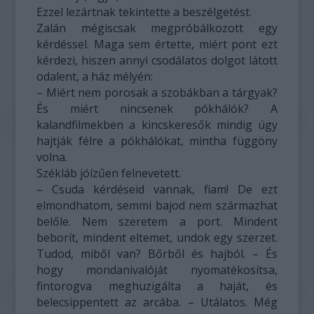
Ezzel lezártnak tekintette a beszélgetést.
Zalán mégiscsak megpróbálkozott egy
kérdéssel. Maga sem értette, miért pont ezt
kérdezi, hiszen annyi csodálatos dolgot látott
odalent, a ház mélyén:
– Miért nem porosak a szobákban a tárgyak?
És miért nincsenek pókhálók? A
kalandfilmekben a kincskeresők mindig úgy
hajtják félre a pókhálókat, mintha függöny
volna.
Székláb jóízűen felnevetett.
– Csuda kérdéseid vannak, fiam! De ezt
elmondhatom, semmi bajod nem származhat
belőle. Nem szeretem a port. Mindent
beborít, mindent eltemet, undok egy szerzet.
Tudod, miből van? Bőrből és hajból. – És
hogy mondanivalóját nyomatékosítsa,
fintorogva meghuzigálta a haját, és
belecsippentett az arcába. – Utálatos. Még