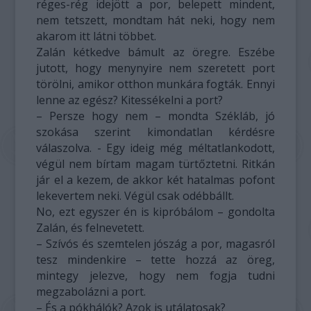
réges-rég idejött a por, belepett mindent,
nem tetszett, mondtam hát neki, hogy nem
akarom itt látni többet.
Zalán kétkedve bámult az öregre. Eszébe
jutott, hogy menynyire nem szeretett port
törölni, amikor otthon munkára fogták. Ennyi
lenne az egész? Kitessékelni a port?
– Persze hogy nem – mondta Székláb, jó
szokása szerint kimondatlan kérdésre
válaszolva. - Egy ideig még méltatlankodott,
végül nem bírtam magam türtőztetni. Ritkán
jár el a kezem, de akkor két hatalmas pofont
lekevertem neki. Végül csak odébbállt.
No, ezt egyszer én is kipróbálom – gondolta
Zalán, és felnevetett.
– Szívós és szemtelen jószág a por, magasról
tesz mindenkire – tette hozzá az öreg,
mintegy jelezve, hogy nem fogja tudni
megzabolázni a port.
– És a pókhálók? Azok is utálatosak?