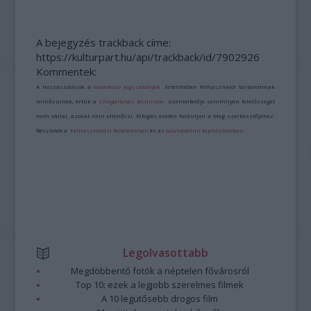
A bejegyzés trackback címe:
https://kulturpart.hu/api/trackback/id/7902926
Kommentek:
A hozzászólások a
vonatkozó jogszabályok
értelmében felhasználói tartalomnak
minősülnek, értük a
szolgáltatás technikai
üzemeltetője semmilyen felelősséget
nem vállal, azokat nem ellenőrzi. Kifogás esetén forduljon a blog szerkesztőjéhez.
Részletek a
Felhasználási feltételekben
és az
adatvédelmi tájékoztatóban
.
Legolvasottabb
Megdöbbentő fotók a néptelen fővárosról
Top 10: ezek a legjobb szerelmes filmek
A 10 legütősebb drogos film