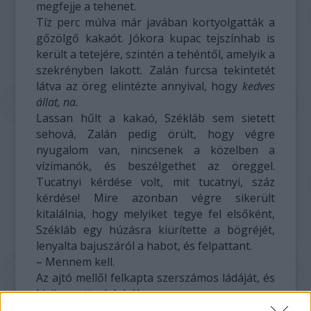
megfejje a tehenet.
Tíz perc múlva már javában kortyolgatták a
gőzölgő kakaót. Jókora kupac tejszínhab is
került a tetejére, szintén a tehéntől, amelyik a
szekrényben lakott. Zalán furcsa tekintetét
látva az öreg elintézte annyival, hogy
kedves
állat, na.
Lassan hűlt a kakaó, Székláb sem sietett
sehová, Zalán pedig örült, hogy végre
nyugalom van, nincsenek a közelben a
vízimanók, és beszélgethet az öreggel.
Tucatnyi kérdése volt, mit tucatnyi, száz
kérdése! Mire azonban végre sikerült
kitalálnia, hogy melyiket tegye fel elsőként,
Székláb egy húzásra kiürítette a bögréjét,
lenyalta bajuszáról a habot, és felpattant.
– Mennem kell.
Az ajtó mellől felkapta szerszámos ládáját, és
kiviharzott a házból.
Zalán csalódottan nézett utána. Mégis, minek