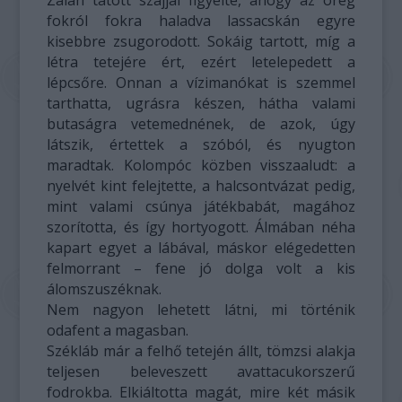
Zalán tátott szájjal figyelte, ahogy az öreg
fokról fokra haladva lassacskán egyre
kisebbre zsugorodott. Sokáig tartott, míg a
létra tetejére ért, ezért letelepedett a
lépcsőre. Onnan a vízimanókat is szemmel
tarthatta, ugrásra készen, hátha valami
butaságra vetemednének, de azok, úgy
látszik, értettek a szóból, és nyugton
maradtak. Kolompóc közben visszaaludt: a
nyelvét kint felejtette, a halcsontvázat pedig,
mint valami csúnya játékbabát, magához
szorította, és így hortyogott. Álmában néha
kapart egyet a lábával, máskor elégedetten
felmorrant – fene jó dolga volt a kis
álomszuszéknak.
Nem nagyon lehetett látni, mi történik
odafent a magasban.
Székláb már a felhő tetején állt, tömzsi alakja
teljesen beleveszett avattacukorszerű
fodrokba. Elkiáltotta magát, mire két másik