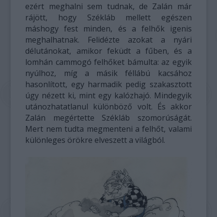
ezért meghalni sem tudnak, de Zalán már
rájött, hogy Székláb mellett egészen
máshogy fest minden, és a felhők igenis
meghalhatnak. Felidézte azokat a nyári
délutánokat, amikor feküdt a fűben, és a
lomhán cammogó felhőket bámulta: az egyik
nyúlhoz, míg a másik féllábú kacsához
hasonlított, egy harmadik pedig szakasztott
úgy nézett ki, mint egy kalózhajó. Mindegyik
utánozhatatlanul különböző volt. És akkor
Zalán megértette Székláb szomorúságát.
Mert nem tudta megmenteni a felhőt, valami
különleges örökre elveszett a világból.