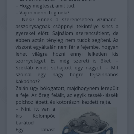
– Hogy megteszi, amit tud.
– Vajon menni fog neki?
– Neki? Ennek a szerencsétlen vízimanó-
asszonyságnak csöppnyi tekintélye sincs a
gyerekei előtt. Sajnálom szerencsétlent, de
ebben aztán tényleg nem tudok segíteni. Az
viszont egyáltalán nem fér a fejembe, hogyan
lehet világra hozni ennyi lelketlen kis
szörnyeteget. És még szereti is őket. –
Székláb ismét sóhajtott egy nagyot. – Mit
szólnál egy nagy bögre tejszínhabos
kakaóhoz?
Zalán úgy bólogatott, majdhogynem lerepült
a feje. Az öreg felállt, az egyik tessék-lássék
polchoz lépett, és kotorászni kezdett rajta.
– Nini, itt van a
kis Kolompóc
barátod!
Egy lábast