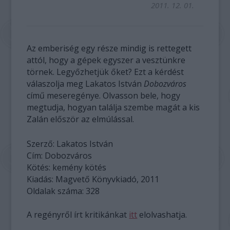
2011. 12. 01.
Az emberiség egy része mindig is rettegett
attól, hogy a gépek egyszer a vesztünkre
törnek. Legyőzhetjük őket? Ezt a kérdést
válaszolja meg Lakatos István
Dobozváros
című meseregénye. Olvasson bele, hogy
megtudja, hogyan találja szembe magát a kis
Zalán először az elmúlással.
Szerző: Lakatos István
Cím: Dobozváros
Kötés: kemény kötés
Kiadás: Magvető Könyvkiadó, 2011
Oldalak száma: 328
A regényről írt kritikánkat
itt
elolvashatja.