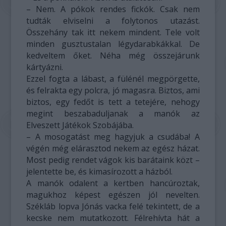
– Nem. A pókok rendes fickók. Csak nem
tudták elviselni a folytonos utazást.
Összehány tak itt nekem mindent. Tele volt
minden gusztustalan légydarabkákkal. De
kedveltem őket. Néha még összejárunk
kártyázni.
Ezzel fogta a lábast, a fülénél megpörgette,
és felrakta egy polcra, jó magasra. Biztos, ami
biztos, egy fedőt is tett a tetejére, nehogy
megint beszabaduljanak a manók az
Elveszett Játékok Szobájába.
– A mosogatást meg hagyjuk a csudába! A
végén még elárasztod nekem az egész házat.
Most pedig rendet vágok kis barátaink közt –
jelentette be, és kimasírozott a házból.
A manók odalent a kertben hancúroztak,
magukhoz képest egészen jól nevelten.
Székláb lopva Jónás vacka felé tekintett, de a
kecske nem mutatkozott. Félrehívta hát a