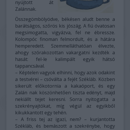
nyújtott át
Zalánnak.
Összegömbölyödve, békésen aludt benne a
barátságos, szőrös kis jószág. A fiú óvatosan
megsimogatta, vigyázva, fel ne ébressze.
Kolompóc finoman felmordult, és a hátára
hemperedett. Szemmelláthatóan élvezte,
ahogy szórakozottan vakargatni kezdték a
hasát: fel-le kalimpált egyik hátsó
tappancsával.
– Képtelen vagyok elhinni, hogy azok odakint
a testvérei – csóválta a fejét Székláb. Közben
sikerült előkotornia a kakaóport, és egy
Zalán nak köszönhetően tiszta edényt, majd
nekiállt tejet keresni. Sorra nyitogatta a
szekrényajtókat, míg végül az egyikből
kikukkantott egy tehén.
– A friss tej az igazi, nem? – kurjantotta
Székláb, és bemászott a szekrénybe, hogy