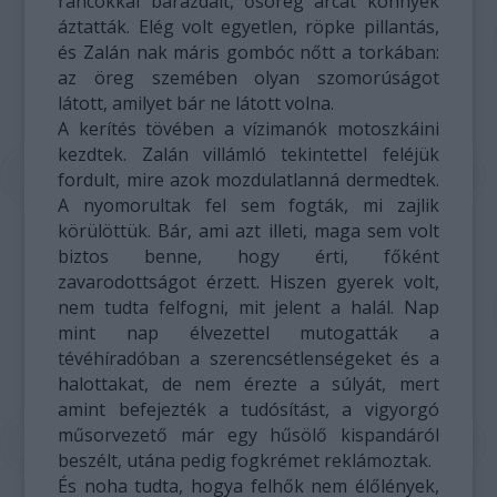
ráncokkal barázdált, ősöreg arcát könnyek
áztatták. Elég volt egyetlen, röpke pillantás,
és Zalán nak máris gombóc nőtt a torkában:
az öreg szemében olyan szomorúságot
látott, amilyet bár ne látott volna.
A kerítés tövében a vízimanók motoszkáini
kezdtek. Zalán villámló tekintettel feléjük
fordult, mire azok mozdulatlanná dermedtek.
A nyomorultak fel sem fogták, mi zajlik
körülöttük. Bár, ami azt illeti, maga sem volt
biztos benne, hogy érti, főként
zavarodottságot érzett. Hiszen gyerek volt,
nem tudta felfogni, mit jelent a halál. Nap
mint nap élvezettel mutogatták a
tévéhíradóban a szerencsétlenségeket és a
halottakat, de nem érezte a súlyát, mert
amint befejezték a tudósítást, a vigyorgó
műsorvezető már egy hűsölő kispandáról
beszélt, utána pedig fogkrémet reklámoztak.
És noha tudta, hogya felhők nem élőlények,