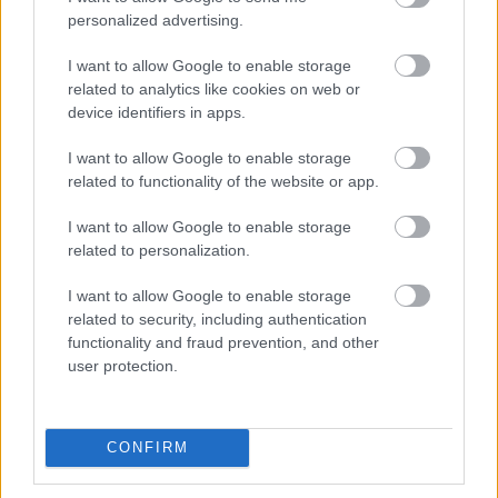
personalized advertising.
megsimogatta a kis jószágot. Nagyon úgy
festett a dolog, hogy átaludta az egész
I want to allow Google to enable storage
felfordulást.
related to analytics like cookies on web or
Kezében a lábassal keresztülevickélt a
device identifiers in apps.
törmeléken, ki a ház elé. Odalent, a szirt
tövében nem volt ekkora rumli: néhány letört
I want to allow Google to enable storage
faág és pár fej elgurult káposzta utalt csak az
related to functionality of the website or app.
iménti hirtelen fékezésre. Az udvar közepén
Székláb állt, egy hosszú létrával küszködött.
I want to allow Google to enable storage
related to personalization.
A vízimanók a kerítés tövében
csoportosultak.
I want to allow Google to enable storage
– Ha valamelyikőtök most nem fér a bőrébe,
related to security, including authentication
bizony nagyon megjárja! – kiáltotta feléjük az
functionality and fraud prevention, and other
öreg, és látszott rajta, hogy nem tréfál.
user protection.
Felemelte a fejét, és a magasba kémlelt. Az
égbolton kövér bárányfelhők vonultak
lustán, ám az egyikük feltűnően kisebb és
CONFIRM
csúnyább volt a többinél. – Mintha beteg
volna – gondolta Zalán, bármilyen