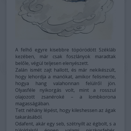
A felhő egyre kisebbre töpörödött Székláb
kezében, már csak foszlányok maradtak
belőle, végül teljesen elenyészett.
Zalán ismét zajt hallott, és már nekikészült,
hogy lehordja a manókat, amikor felismerte,
hogya hang valahonnan felülről jön.
Olyasféle nyikorgás volt, mint a rosszul
olajozott zsanéroké – a lombkorona
magasságában.
Tett néhány lépést, hogy kileshessen az ágak
takarásából.
Odafent, akár egy seb, szétnyílt az égbolt, s a
túloldalról éppen valami piszkosfehér,