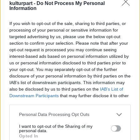
kulturpart -
Do Not Process My Personal
kellett történnie, hogy így elrohanjon? A
Information
találkozásuk óta talán most először fordult
elő, hogy az öreg nem kurtán-furcsán
If you wish to opt-out of the sale, sharing to third parties, or
felelgetett, netán a bajusza mögül
processing of your personal or sensitive information for
dörmögött, hanem már-már elbeszélgetett
targeted advertising by us, please use the below opt-out
vele. Még kérdeznie sem kellett. Kedvetlenül
section to confirm your selection. Please note that after your
kortyolt bele a kakaójába, de már nem esett
opt-out request is processed you may continue seeing
olyan jól, mint amikor kettesben iszogattak.
interest-based ads based on personal information utilized by
us or personal information disclosed to third parties prior to
A következő pillanatban vadul rázkódni
your opt-out. You may separately opt-out of the further
kezdett minden.
disclosure of your personal information by third parties on the
Tányérok, szerszámok, könyvek és
IAB’s list of downstream participants. This information may
oldalszalonnák potyogtak le a polcokról,
also be disclosed by us to third parties on the
IAB’s List of
fiókok estek ki: tartalmuk a padlóra ömlött. A
Downstream Participants
that may further disclose it to other
manók szállásául szolgáló edények éktelen
third parties.
csörömpöléssel törtek ripityára, a bennük
Please note that this website/app uses one or more Google
lévő víz elárasztotta az egész helyiséget.
Personal Data Processing Opt Outs
services and may gather and store information including but
Valahonnan halak fickándoztak elő. A
not limited to your visit or usage behaviour. You may click to
I want to opt-out of the Sharing of my
szekrényben élő tehén idegesen felbőgött.
personal data.
grant or deny consent to Google and its third-party tags to
Zalán az imént épp egy korty közepén
Opted In
use your data for below specified purposes in below Google