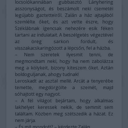
locsolókannában gubbasztó Lányhering
asszonyságot, és beszámolt neki csemetéi
legújabb gaztetteiről. Zalán a ház ajtajából
szemlélte őket, és azt vette észre, hogy
Széklábnak igencsak nehezére esik féken
tartani az indulatait. A beszélgetés végeztével
az öreg sarkon fordult, és
visszakacskaringózott a lépcsőn, fel a házba.
– Nem szeretek ilyesmit tenni, de
megmondtam neki, hogy ha nem zabolázza
meg a kölykeit, bizony kiteszem őket. Aztán
boldoguljanak, ahogy tudnak!
Leroskadt az asztal mellé. Arcát a tenyerébe
temette, megdörgölte a szemét, majd
sóhajtott egy nagyot.
– A fél világot bejártam, hogy alkalmas
lakhelyet keressek nekik, de semmit sem
találtam. Közben meg szétszedik a házat. Ez
nem járja.
– És mit mondott? – kérdezte Zalán.