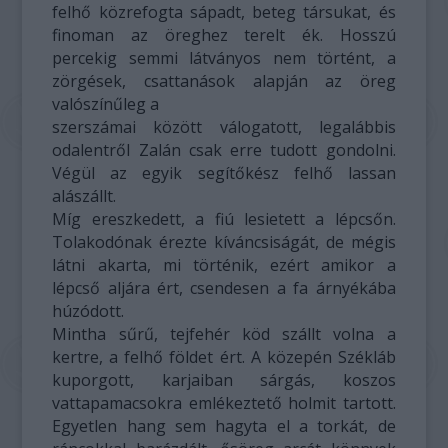
felhő közrefogta sápadt, beteg társukat, és
finoman az öreghez terelt ék. Hosszú
percekig semmi látványos nem történt, a
zörgések, csattanások alapján az öreg
valószínűleg a
szerszámai között válogatott, legalábbis
odalentről Zalán csak erre tudott gondolni.
Végül az egyik segítőkész felhő lassan
alászállt.
Míg ereszkedett, a fiú lesietett a lépcsőn.
Tolakodónak érezte kíváncsiságát, de mégis
látni akarta, mi történik, ezért amikor a
lépcső aljára ért, csendesen a fa árnyékába
húzódott.
Mintha sűrű, tejfehér köd szállt volna a
kertre, a felhő földet ért. A közepén Székláb
kuporgott, karjaiban sárgás, koszos
vattapamacsokra emlékeztető holmit tartott.
Egyetlen hang sem hagyta el a torkát, de