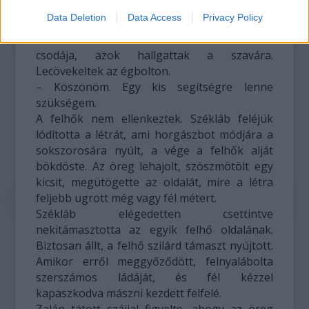
lehetetlennek is tűnt ez a megállapítás.
Data Deletion
Data Access
Privacy Policy
– Kérlek benneteket, álljatok meg egy kicsit! –
kiáltott a felhők felé Székláb. És csodák
csodája, azok hallgattak a szavára.
Lecövekeltek az égbolton.
– Köszönöm. Egy kis segítségre lenne
szükségem.
A felhők nem ellenkeztek. Székláb feléjük
lódította a létrát, ami horgászbot módjára a
sokszorosára nyúlt, a vége a felhők alját
bökdöste. Az öreg lehajolt, szöszmötölt egy
kicsit, megütögette az oldalát, mire a létra
feljebb ugrott még vagy fél métert.
Székláb elégedetten csettintve
nekitámasztotta az egyik felhő oldalának.
Biztosan állt, a felhő szilárd támaszt nyújtott.
Amikor erről meggyőződött, felnyalábolta
szerszámos ládáját, és fél kézzel
kapaszkodva mászni kezdett felfelé.