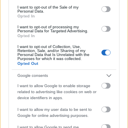
tartott, ami most a száján és az orrán
consent section.
I want to opt-out of the Sale of my
spriccelt kifelé, azután már csak a fejét védte,
Personal Data.
ahogy minden darabokra hullott körülötte.
Opted In
A háztákolmány hangos csikorgás
I want to opt-out of processing my
kíséretében megállt. Zalán feje mellett pedig
Personal Data for Targeted Advertising.
egy bárd állt az asztalba, becsapódás közben
Opted In
kettévágva a fiú bögréjét.
I want to opt-out of Collection, Use,
Ez aztán közel volt.
Retention, Sale, and/or Sharing of my
Personal Data that Is Unrelated with the
Holtsápadtan állt fel az asztal mellől, egész
Purposes for which it was collected.
testében cudarul remegett. A romokat
Opted Out
pásztázva első gondolata a lábas volt,
amiben Kolompóc szunyókált. Nagyon,
Google consents
nagyon
remélte, hogy nem esett semmi baja.
I want to allow Google to enable storage
A szilánkok közé kotort, felszisszent, mert
related to advertising like cookies on web or
egy üvegcseréppel megvágta magát, de
device identifiers in apps.
mindjárt el is felejtette, amint rátalált a
szőrős vízimanóra. Még mindig az edényben
I want to allow my user data to be sent to
feküdt, álmosan hunyorgott, de már javában
Google for online advertising purposes.
majszolta az egyik arra tévedt halat. Zalán
megkönnyebbülten elmosolyodott, és
I want to allow Google to send me