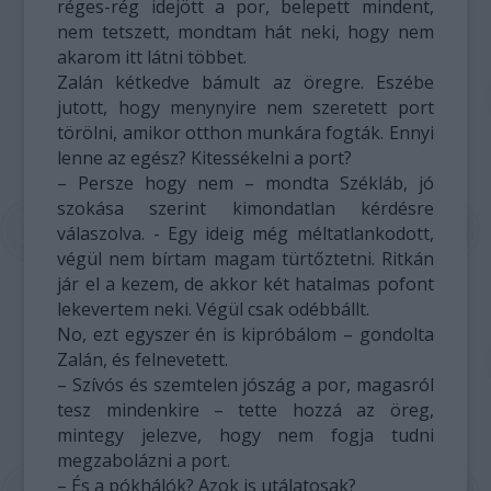
réges-rég idejött a por, belepett mindent,
nem tetszett, mondtam hát neki, hogy nem
akarom itt látni többet.
Zalán kétkedve bámult az öregre. Eszébe
jutott, hogy menynyire nem szeretett port
törölni, amikor otthon munkára fogták. Ennyi
lenne az egész? Kitessékelni a port?
– Persze hogy nem – mondta Székláb, jó
szokása szerint kimondatlan kérdésre
válaszolva. - Egy ideig még méltatlankodott,
végül nem bírtam magam türtőztetni. Ritkán
jár el a kezem, de akkor két hatalmas pofont
lekevertem neki. Végül csak odébbállt.
No, ezt egyszer én is kipróbálom – gondolta
Zalán, és felnevetett.
– Szívós és szemtelen jószág a por, magasról
tesz mindenkire – tette hozzá az öreg,
mintegy jelezve, hogy nem fogja tudni
megzabolázni a port.
– És a pókhálók? Azok is utálatosak?