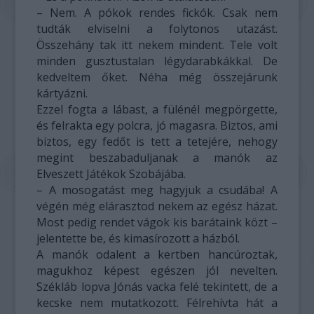
– Nem. A pókok rendes fickók. Csak nem
tudták elviselni a folytonos utazást.
Összehány tak itt nekem mindent. Tele volt
minden gusztustalan légydarabkákkal. De
kedveltem őket. Néha még összejárunk
kártyázni.
Ezzel fogta a lábast, a fülénél megpörgette,
és felrakta egy polcra, jó magasra. Biztos, ami
biztos, egy fedőt is tett a tetejére, nehogy
megint beszabaduljanak a manók az
Elveszett Játékok Szobájába.
– A mosogatást meg hagyjuk a csudába! A
végén még elárasztod nekem az egész házat.
Most pedig rendet vágok kis barátaink közt –
jelentette be, és kimasírozott a házból.
A manók odalent a kertben hancúroztak,
magukhoz képest egészen jól nevelten.
Székláb lopva Jónás vacka felé tekintett, de a
kecske nem mutatkozott. Félrehívta hát a