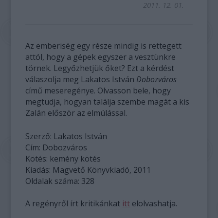
2011. 12. 01.
Az emberiség egy része mindig is rettegett
attól, hogy a gépek egyszer a vesztünkre
törnek. Legyőzhetjük őket? Ezt a kérdést
válaszolja meg Lakatos István
Dobozváros
című meseregénye. Olvasson bele, hogy
megtudja, hogyan találja szembe magát a kis
Zalán először az elmúlással.
Szerző: Lakatos István
Cím: Dobozváros
Kötés: kemény kötés
Kiadás: Magvető Könyvkiadó, 2011
Oldalak száma: 328
A regényről írt kritikánkat
itt
elolvashatja.