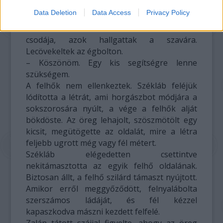
lehetetlennek is tűnt ez a megállapítás.
Data Deletion
Data Access
Privacy Policy
– Kérlek benneteket, álljatok meg egy kicsit! –
kiáltott a felhők felé Székláb. És csodák
csodája, azok hallgattak a szavára.
Lecövekeltek az égbolton.
– Köszönöm. Egy kis segítségre lenne
szükségem.
A felhők nem ellenkeztek. Székláb feléjük
lódította a létrát, ami horgászbot módjára a
sokszorosára nyúlt, a vége a felhők alját
bökdöste. Az öreg lehajolt, szöszmötölt egy
kicsit, megütögette az oldalát, mire a létra
feljebb ugrott még vagy fél métert.
Székláb elégedetten csettintve
nekitámasztotta az egyik felhő oldalának.
Biztosan állt, a felhő szilárd támaszt nyújtott.
Amikor erről meggyőződött, felnyalábolta
szerszámos ládáját, és fél kézzel
kapaszkodva mászni kezdett felfelé.