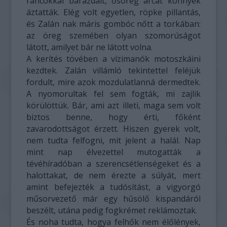
ráncokkal barázdált, ősöreg arcát könnyek
áztatták. Elég volt egyetlen, röpke pillantás,
és Zalán nak máris gombóc nőtt a torkában:
az öreg szemében olyan szomorúságot
látott, amilyet bár ne látott volna.
A kerítés tövében a vízimanók motoszkáini
kezdtek. Zalán villámló tekintettel feléjük
fordult, mire azok mozdulatlanná dermedtek.
A nyomorultak fel sem fogták, mi zajlik
körülöttük. Bár, ami azt illeti, maga sem volt
biztos benne, hogy érti, főként
zavarodottságot érzett. Hiszen gyerek volt,
nem tudta felfogni, mit jelent a halál. Nap
mint nap élvezettel mutogatták a
tévéhíradóban a szerencsétlenségeket és a
halottakat, de nem érezte a súlyát, mert
amint befejezték a tudósítást, a vigyorgó
műsorvezető már egy hűsölő kispandáról
beszélt, utána pedig fogkrémet reklámoztak.
És noha tudta, hogya felhők nem élőlények,