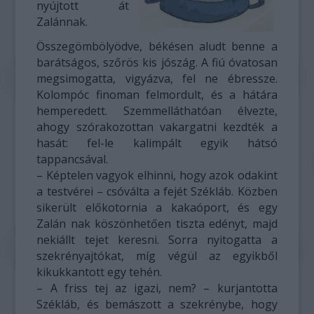
nyújtott át
Zalánnak.
Összegömbölyödve, békésen aludt benne a
barátságos, szőrös kis jószág. A fiú óvatosan
megsimogatta, vigyázva, fel ne ébressze.
Kolompóc finoman felmordult, és a hátára
hemperedett. Szemmelláthatóan élvezte,
ahogy szórakozottan vakargatni kezdték a
hasát: fel-le kalimpált egyik hátsó
tappancsával.
– Képtelen vagyok elhinni, hogy azok odakint
a testvérei – csóválta a fejét Székláb. Közben
sikerült előkotornia a kakaóport, és egy
Zalán nak köszönhetően tiszta edényt, majd
nekiállt tejet keresni. Sorra nyitogatta a
szekrényajtókat, míg végül az egyikből
kikukkantott egy tehén.
– A friss tej az igazi, nem? – kurjantotta
Székláb, és bemászott a szekrénybe, hogy