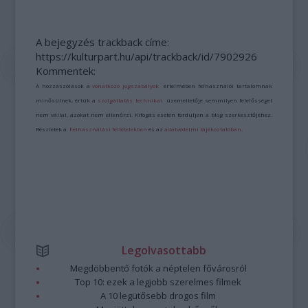
A bejegyzés trackback címe:
https://kulturpart.hu/api/trackback/id/7902926
Kommentek:
A hozzászólások a
vonatkozó jogszabályok
értelmében felhasználói tartalomnak
minősülnek, értük a
szolgáltatás technikai
üzemeltetője semmilyen felelősséget
nem vállal, azokat nem ellenőrzi. Kifogás esetén forduljon a blog szerkesztőjéhez.
Részletek a
Felhasználási feltételekben
és az
adatvédelmi tájékoztatóban
.
Legolvasottabb
Megdöbbentő fotók a néptelen fővárosról
Top 10: ezek a legjobb szerelmes filmek
A 10 legütősebb drogos film