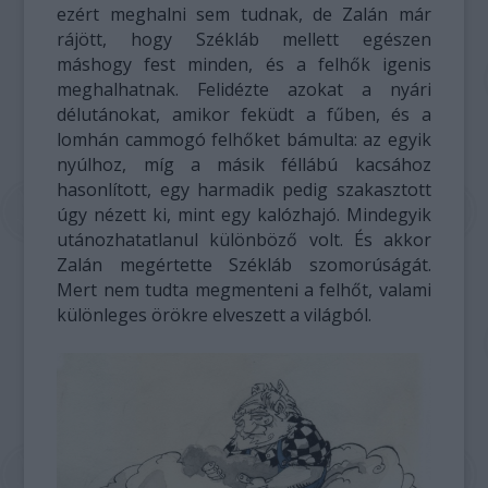
ezért meghalni sem tudnak, de Zalán már
rájött, hogy Székláb mellett egészen
máshogy fest minden, és a felhők igenis
meghalhatnak. Felidézte azokat a nyári
délutánokat, amikor feküdt a fűben, és a
lomhán cammogó felhőket bámulta: az egyik
nyúlhoz, míg a másik féllábú kacsához
hasonlított, egy harmadik pedig szakasztott
úgy nézett ki, mint egy kalózhajó. Mindegyik
utánozhatatlanul különböző volt. És akkor
Zalán megértette Székláb szomorúságát.
Mert nem tudta megmenteni a felhőt, valami
különleges örökre elveszett a világból.