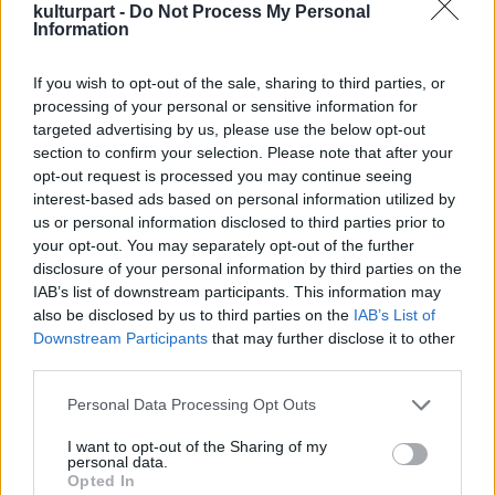
kulturpart -
Do Not Process My Personal
kellett történnie, hogy így elrohanjon? A
Information
találkozásuk óta talán most először fordult
elő, hogy az öreg nem kurtán-furcsán
If you wish to opt-out of the sale, sharing to third parties, or
felelgetett, netán a bajusza mögül
processing of your personal or sensitive information for
dörmögött, hanem már-már elbeszélgetett
targeted advertising by us, please use the below opt-out
vele. Még kérdeznie sem kellett. Kedvetlenül
section to confirm your selection. Please note that after your
kortyolt bele a kakaójába, de már nem esett
opt-out request is processed you may continue seeing
olyan jól, mint amikor kettesben iszogattak.
interest-based ads based on personal information utilized by
us or personal information disclosed to third parties prior to
A következő pillanatban vadul rázkódni
your opt-out. You may separately opt-out of the further
kezdett minden.
disclosure of your personal information by third parties on the
Tányérok, szerszámok, könyvek és
IAB’s list of downstream participants. This information may
oldalszalonnák potyogtak le a polcokról,
also be disclosed by us to third parties on the
IAB’s List of
fiókok estek ki: tartalmuk a padlóra ömlött. A
Downstream Participants
that may further disclose it to other
manók szállásául szolgáló edények éktelen
third parties.
csörömpöléssel törtek ripityára, a bennük
Please note that this website/app uses one or more Google
lévő víz elárasztotta az egész helyiséget.
Personal Data Processing Opt Outs
services and may gather and store information including but
Valahonnan halak fickándoztak elő. A
not limited to your visit or usage behaviour. You may click to
I want to opt-out of the Sharing of my
szekrényben élő tehén idegesen felbőgött.
personal data.
grant or deny consent to Google and its third-party tags to
Zalán az imént épp egy korty közepén
Opted In
use your data for below specified purposes in below Google