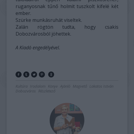
ruganyosnak tűnő holmit tuszkolt kifelé két
ember.
Szürke munkásruhát viseltek.
Zalán rögtön tudta, hogy csakis
Dobozvárosból jöhettek.
A Kiadó engedélyével.
Kultúra
Irodalom
Könyv
Ajánló
Magvető
Lakatos István
Dobozváros
Részletező