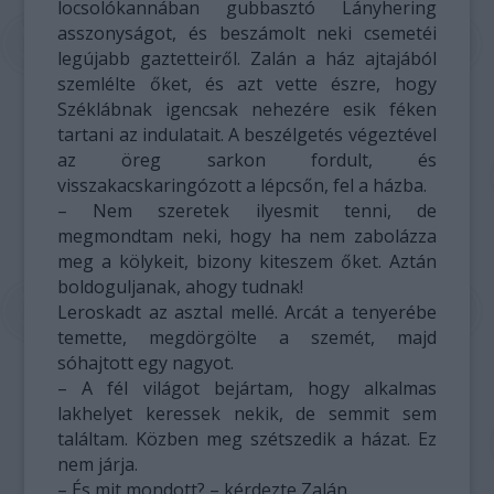
locsolókannában gubbasztó Lányhering
asszonyságot, és beszámolt neki csemetéi
legújabb gaztetteiről. Zalán a ház ajtajából
szemlélte őket, és azt vette észre, hogy
Széklábnak igencsak nehezére esik féken
tartani az indulatait. A beszélgetés végeztével
az öreg sarkon fordult, és
visszakacskaringózott a lépcsőn, fel a házba.
– Nem szeretek ilyesmit tenni, de
megmondtam neki, hogy ha nem zabolázza
meg a kölykeit, bizony kiteszem őket. Aztán
boldoguljanak, ahogy tudnak!
Leroskadt az asztal mellé. Arcát a tenyerébe
temette, megdörgölte a szemét, majd
sóhajtott egy nagyot.
– A fél világot bejártam, hogy alkalmas
lakhelyet keressek nekik, de semmit sem
találtam. Közben meg szétszedik a házat. Ez
nem járja.
– És mit mondott? – kérdezte Zalán.