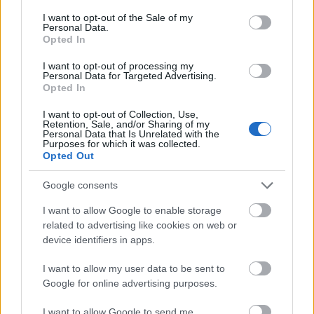
tartott, ami most a száján és az orrán
consent section.
I want to opt-out of the Sale of my
spriccelt kifelé, azután már csak a fejét védte,
Personal Data.
ahogy minden darabokra hullott körülötte.
Opted In
A háztákolmány hangos csikorgás
I want to opt-out of processing my
kíséretében megállt. Zalán feje mellett pedig
Personal Data for Targeted Advertising.
egy bárd állt az asztalba, becsapódás közben
Opted In
kettévágva a fiú bögréjét.
I want to opt-out of Collection, Use,
Ez aztán közel volt.
Retention, Sale, and/or Sharing of my
Personal Data that Is Unrelated with the
Holtsápadtan állt fel az asztal mellől, egész
Purposes for which it was collected.
testében cudarul remegett. A romokat
Opted Out
pásztázva első gondolata a lábas volt,
amiben Kolompóc szunyókált. Nagyon,
Google consents
nagyon
remélte, hogy nem esett semmi baja.
I want to allow Google to enable storage
A szilánkok közé kotort, felszisszent, mert
related to advertising like cookies on web or
egy üvegcseréppel megvágta magát, de
device identifiers in apps.
mindjárt el is felejtette, amint rátalált a
szőrős vízimanóra. Még mindig az edényben
I want to allow my user data to be sent to
feküdt, álmosan hunyorgott, de már javában
Google for online advertising purposes.
majszolta az egyik arra tévedt halat. Zalán
megkönnyebbülten elmosolyodott, és
I want to allow Google to send me