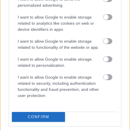
personalized advertising.
megsimogatta a kis jószágot. Nagyon úgy
festett a dolog, hogy átaludta az egész
I want to allow Google to enable storage
felfordulást.
related to analytics like cookies on web or
Kezében a lábassal keresztülevickélt a
device identifiers in apps.
törmeléken, ki a ház elé. Odalent, a szirt
tövében nem volt ekkora rumli: néhány letört
I want to allow Google to enable storage
faág és pár fej elgurult káposzta utalt csak az
related to functionality of the website or app.
iménti hirtelen fékezésre. Az udvar közepén
Székláb állt, egy hosszú létrával küszködött.
I want to allow Google to enable storage
related to personalization.
A vízimanók a kerítés tövében
csoportosultak.
I want to allow Google to enable storage
– Ha valamelyikőtök most nem fér a bőrébe,
related to security, including authentication
bizony nagyon megjárja! – kiáltotta feléjük az
functionality and fraud prevention, and other
öreg, és látszott rajta, hogy nem tréfál.
user protection.
Felemelte a fejét, és a magasba kémlelt. Az
égbolton kövér bárányfelhők vonultak
lustán, ám az egyikük feltűnően kisebb és
CONFIRM
csúnyább volt a többinél. – Mintha beteg
volna – gondolta Zalán, bármilyen