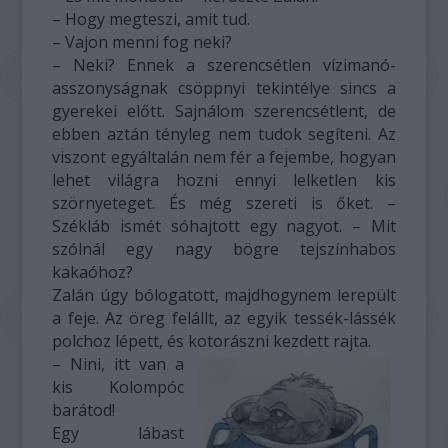
– Hogy megteszi, amit tud.
– Vajon menni fog neki?
– Neki? Ennek a szerencsétlen vízimanó-
asszonyságnak csöppnyi tekintélye sincs a
gyerekei előtt. Sajnálom szerencsétlent, de
ebben aztán tényleg nem tudok segíteni. Az
viszont egyáltalán nem fér a fejembe, hogyan
lehet világra hozni ennyi lelketlen kis
szörnyeteget. És még szereti is őket. –
Székláb ismét sóhajtott egy nagyot. – Mit
szólnál egy nagy bögre tejszínhabos
kakaóhoz?
Zalán úgy bólogatott, majdhogynem lerepült
a feje. Az öreg felállt, az egyik tessék-lássék
polchoz lépett, és kotorászni kezdett rajta.
– Nini, itt van a
kis Kolompóc
barátod!
Egy lábast