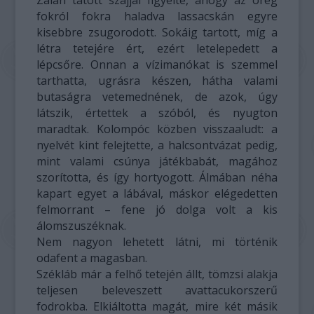
Zalán tátott szájjal figyelte, ahogy az öreg
fokról fokra haladva lassacskán egyre
kisebbre zsugorodott. Sokáig tartott, míg a
létra tetejére ért, ezért letelepedett a
lépcsőre. Onnan a vízimanókat is szemmel
tarthatta, ugrásra készen, hátha valami
butaságra vetemednének, de azok, úgy
látszik, értettek a szóból, és nyugton
maradtak. Kolompóc közben visszaaludt: a
nyelvét kint felejtette, a halcsontvázat pedig,
mint valami csúnya játékbabát, magához
szorította, és így hortyogott. Álmában néha
kapart egyet a lábával, máskor elégedetten
felmorrant – fene jó dolga volt a kis
álomszuszéknak.
Nem nagyon lehetett látni, mi történik
odafent a magasban.
Székláb már a felhő tetején állt, tömzsi alakja
teljesen beleveszett avattacukorszerű
fodrokba. Elkiáltotta magát, mire két másik