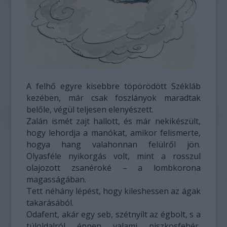
A felhő egyre kisebbre töpörödött Székláb
kezében, már csak foszlányok maradtak
belőle, végül teljesen elenyészett.
Zalán ismét zajt hallott, és már nekikészült,
hogy lehordja a manókat, amikor felismerte,
hogya hang valahonnan felülről jön.
Olyasféle nyikorgás volt, mint a rosszul
olajozott zsanéroké – a lombkorona
magasságában.
Tett néhány lépést, hogy kileshessen az ágak
takarásából.
Odafent, akár egy seb, szétnyílt az égbolt, s a
túloldalról éppen valami piszkosfehér,