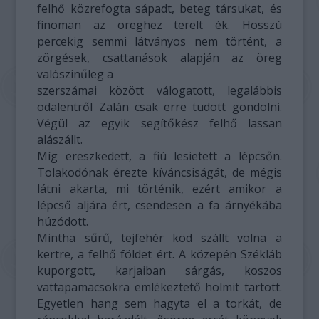
felhő közrefogta sápadt, beteg társukat, és
finoman az öreghez terelt ék. Hosszú
percekig semmi látványos nem történt, a
zörgések, csattanások alapján az öreg
valószínűleg a
szerszámai között válogatott, legalábbis
odalentről Zalán csak erre tudott gondolni.
Végül az egyik segítőkész felhő lassan
alászállt.
Míg ereszkedett, a fiú lesietett a lépcsőn.
Tolakodónak érezte kíváncsiságát, de mégis
látni akarta, mi történik, ezért amikor a
lépcső aljára ért, csendesen a fa árnyékába
húzódott.
Mintha sűrű, tejfehér köd szállt volna a
kertre, a felhő földet ért. A közepén Székláb
kuporgott, karjaiban sárgás, koszos
vattapamacsokra emlékeztető holmit tartott.
Egyetlen hang sem hagyta el a torkát, de