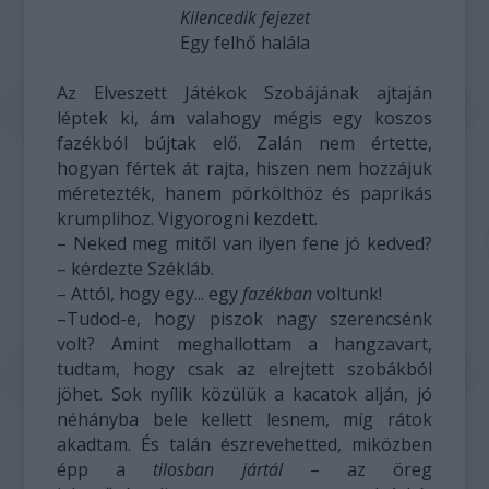
Kilencedik fejezet
Egy felhő halála
Az Elveszett Játékok Szobájának ajtaján
léptek ki, ám valahogy mégis egy koszos
fazékból bújtak elő. Zalán nem értette,
hogyan fértek át rajta, hiszen nem hozzájuk
méretezték, hanem pörkölthöz és paprikás
krumplihoz. Vigyorogni kezdett.
– Neked meg mitől van ilyen fene jó kedved?
– kérdezte Székláb.
– Attól, hogy egy... egy
fazékban
voltunk!
–Tudod-e, hogy piszok nagy szerencsénk
volt? Amint meghallottam a hangzavart,
tudtam, hogy csak az elrejtett szobákból
jöhet. Sok nyílik közülük a kacatok alján, jó
néhányba bele kellett lesnem, míg rátok
akadtam. És talán észrevehetted, miközben
épp a
tilosban jártál
– az öreg