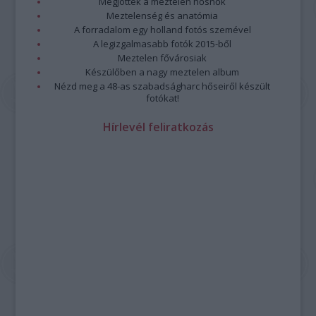
Megjöttek a meztelen hősnők
Meztelenség és anatómia
A forradalom egy holland fotós szemével
A legizgalmasabb fotók 2015-ből
Meztelen fővárosiak
Készülőben a nagy meztelen album
Nézd meg a 48-as szabadságharc hőseiről készült
fotókat!
Hírlevél feliratkozás