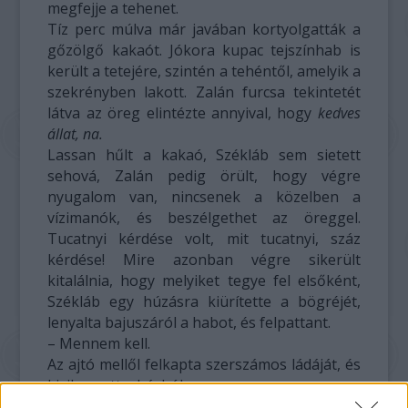
megfejje a tehenet.
Tíz perc múlva már javában kortyolgatták a
gőzölgő kakaót. Jókora kupac tejszínhab is
került a tetejére, szintén a tehéntől, amelyik a
szekrényben lakott. Zalán furcsa tekintetét
látva az öreg elintézte annyival, hogy
kedves
állat, na.
Lassan hűlt a kakaó, Székláb sem sietett
sehová, Zalán pedig örült, hogy végre
nyugalom van, nincsenek a közelben a
vízimanók, és beszélgethet az öreggel.
Tucatnyi kérdése volt, mit tucatnyi, száz
kérdése! Mire azonban végre sikerült
kitalálnia, hogy melyiket tegye fel elsőként,
Székláb egy húzásra kiürítette a bögréjét,
lenyalta bajuszáról a habot, és felpattant.
– Mennem kell.
Az ajtó mellől felkapta szerszámos ládáját, és
kiviharzott a házból.
Zalán csalódottan nézett utána. Mégis, minek