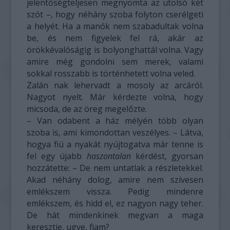
jelentőségteljesen megnyomta az utolsó két
szót –, hogy néhány szoba folyton cserélgeti
a helyét. Ha a manók nem szabadultak volna
be, és nem figyelek fel rá, akár az
örökkévalóságig is bolyonghattál volna. Vagy
amire még gondolni sem merek, valami
sokkal rosszabb is történhetett volna veled.
Zalán nak lehervadt a mosoly az arcáról.
Nagyot nyelt. Már kérdezte volna, hogy
micsoda, de az öreg megelőzte.
– Van odabent a ház mélyén több olyan
szoba is, ami kimondottan veszélyes. – Látva,
hogya fiú a nyakát nyújtogatva már tenne is
fel egy újabb
haszontalan
kérdést, gyorsan
hozzátette: – De nem untatlak a részletekkel.
Akad néhány dolog, amire nem szívesen
emlékszem vissza. Pedig mindenre
emlékszem, és hidd el, ez nagyon nagy teher.
De hát mindenkinek megvan a maga
keresztje, ugye, fiam?