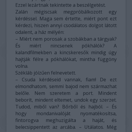
Ezzel lezártnak tekintette a beszélgetést.
Zalán mégiscsak megpróbálkozott egy
kérdéssel. Maga sem értette, miért pont ezt
kérdezi, hiszen annyi csodálatos dolgot látott
odalent, a ház mélyén:
– Miért nem porosak a szobákban a tárgyak?
És miért nincsenek pókhálók? A
kalandfilmekben a kincskeresők mindig úgy
hajtják félre a pókhálókat, mintha függöny
volna.
Székláb jóízűen felnevetett.
– Csuda kérdéseid vannak, fiam! De ezt
elmondhatom, semmi bajod nem származhat
belőle. Nem szeretem a port. Mindent
beborít, mindent eltemet, undok egy szerzet.
Tudod, miből van? Bőrből és hajból. – És
hogy mondanivalóját nyomatékosítsa,
fintorogva meghuzigálta a haját, és
belecsippentett az arcába. – Utálatos. Még