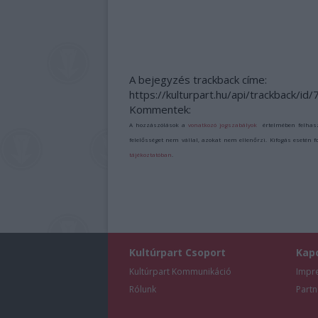
A bejegyzés trackback címe:
https://kulturpart.hu/api/trackback/id
Kommentek:
A hozzászólások a
vonatkozó jogszabályok
értelmében felhas
felelősséget nem vállal, azokat nem ellenőrzi. Kifogás esetén 
tájékoztatóban
.
Kultúrpart Csoport
Kap
Kultúrpart Kommunikáció
Impr
Rólunk
Partn