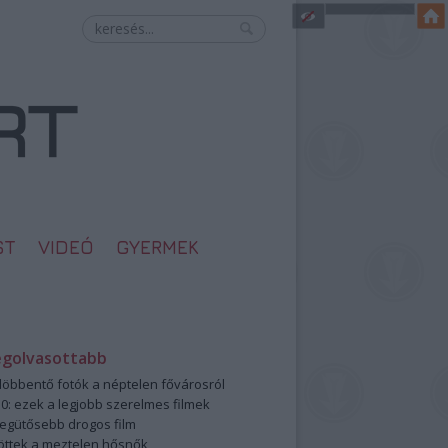
ST
VIDEÓ
GYERMEK
egolvasottabb
öbbentő fotók a néptelen fővárosról
0: ezek a legjobb szerelmes filmek
legütősebb drogos film
öttek a meztelen hősnők