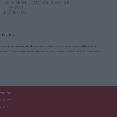
NYOMÁBAN
MAGYARORSZÁGON
MAGYAR
ELŐZETESE
/7902902
ználói tartalomnak minősülnek, értük a
szolgáltatás technikai
üzemeltetője semmilyen
forduljon a blog szerkesztőjéhez. Részletek a
Felhasználási feltételekben
és az
adatvédelmi
csolat
esszum
ereink