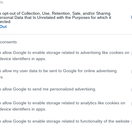
aranykora
és a szintén Oscar-díjas
Hannah és
In
nővérei
. Főszereplőjük az új szerelem, Mia Farrow,
o opt-out of Collection, Use, Retention, Sale, and/or Sharing
akivel 12 évig éltek és dolgoztak együtt, született
ersonal Data that Is Unrelated with the Purposes for which it
egy közös gyermekük, s nevelték Mia saját és
lected.
Out
fogadott gyermekeit. 1993-ban – meglehetősen
csúnya perpatvarok után – szétváltak útjaik, s
Woody Allen feleségül vette Szun Yit, koreai
consents
származású közösen nevelt lányukat.
o allow Google to enable storage related to advertising like cookies on
evice identifiers in apps.
Szinte évente jelentkezik új filmmel, amelyekben
az újabb generáció sztárjait, Sean Pennt, Helen
o allow my user data to be sent to Google for online advertising
Huntot, Scarlett Johanssont is szívesen
s.
szerepelteti (
Match Point, Füles, Kasszandra álma,
sztúria Hercege-díjat, 2004-ben pedig a San
to allow Google to send me personalized advertising.
jat kapott.
o allow Google to enable storage related to analytics like cookies on
larinétos a manhattani Michael's Pub-ban a New
evice identifiers in apps.
ra-val. Azóta is minden hétfőn este itt
o allow Google to enable storage related to functionality of the website
l 2007-ben Magyarországra is eljutott. Szokásos
azt az Oscar-gálát is lemondta, amelyen az
Annie