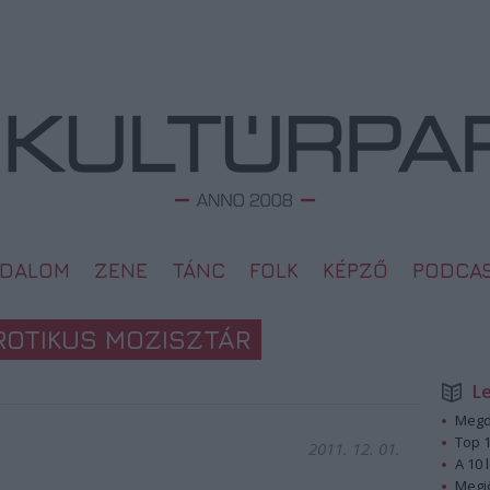
ODALOM
ZENE
TÁNC
FOLK
KÉPZŐ
PODCA
ROTIKUS MOZISZTÁR
L
Megd
Top 1
2011. 12. 01.
A 10 
Megj