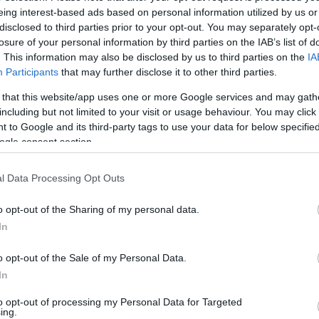
sillogó mozivárost. New Yorkba visszatérve
eing interest-based ads based on personal information utilized by us or
kor egy évvel később Clive Donner rendező felkérte
disclosed to third parties prior to your opt-out. You may separately opt-
atókönyvének megírására, melyben egy kisebb
losure of your personal information by third parties on the IAB’s list of
. This information may also be disclosed by us to third parties on the
IA
Participants
that may further disclose it to other third parties.
 előtt megnyílt a mozi világa. 1969-ben
 that this website/app uses one or more Google services and may gath
pénzt és fuss!
címmel. Kétbalkezes, abszurd figurája
including but not limited to your visit or usage behaviour. You may click 
 to Google and its third-party tags to use your data for below specifi
ogle consent section.
ajd 1966-ban elvette Louise Lasser színésznőt, aki
969-ben elváltak.
l Data Processing Opt Outs
szorongás, a szexuális bizonytalanság, a zsidó
o opt-out of the Sharing of my personal data.
tenete, a mozi varázsa. Humora intellektuális,
In
 emberi dolog számára a szerelem és a halál,
ledik.
o opt-out of the Sale of my Personal Data.
In
A nyolcvanas években készült filmjei:
Zelig
,
to opt-out of processing my Personal Data for Targeted
Broadway Danny Rose
, a
Kairó bíbor rózsája
,
A rádió
ing.