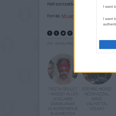
Hall
sorozatban nyerte a díjakat.
I want t
Forrás:
Mi van ma?
I want t
authenti
Film
Woody Allen
Születésnap
TISZTA ŐRÜLET
SZEMBE MERSZ
– WOODY ALLEN
NÉZNI AZZAL,
LEGÚJABB
AKIVÉ
DARABJÁNAK
VÁLHATTÁL
VILÁGPREMIERJE
VOLNA?
BUDAPESTEN