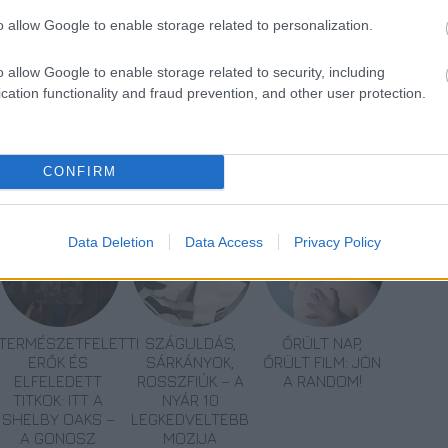
o allow Google to enable storage related to personalization.
o allow Google to enable storage related to security, including
cation functionality and fraud prevention, and other user protection.
CONFIRM
Data Deletion
Data Access
Privacy Policy
TERMÉSZETFELETTI
SZÁGULDÁS,
ŐRÜLT NAP,
ERŐK ÉS
SÁRKÁNYOK,
ŐRÜLT FILM: JÖN
ELFELEDETT
ROSSZFIÚK – A
A RANDOM!
TITKOK: ITT A
NYÁR 10
SHELBY OAKS –
LEGKEDVELTEBB
A GONOSZ
MOZIJA