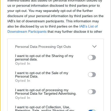
interest-based ads based on personal information utilized by
us or personal information disclosed to third parties prior to
"Elterjedt szokás volt, hogy a falrésekbe
your opt-out. You may separately opt-out of the further
áldozati adományokat rejtettek. Ez a
disclosure of your personal information by third parties on the
gyakorlat honos volt a rómaiak körében is,
IAB’s list of downstream participants. This information may
akik egy új ház építésekor újszülöttek
also be disclosed by us to third parties on the
IAB’s List of
csontjait helyezték el a falakban. Egyelőre
Downstream Participants
that may further disclose it to other
third parties.
semmi biztosat sem mondhatunk a leletről,
bár a csontok összetétele érdekes" –
Please note that this website/app uses one or more Google
Personal Data Processing Opt Outs
magyarázta Lilja Pálsdóttir, hozzátéve, hogy
services and may gather and store information including but
keveset lehet tudni a korabeli izlandi rituális
not limited to your visit or usage behaviour. You may click to
I want to opt-out of the Sharing of my
personal data.
emberáldozási szokásokról.
grant or deny consent to Google and its third-party tags to
Opted In
use your data for below specified purposes in below Google
Forrás:
MTI
consent section.
I want to opt-out of the Sale of my
Personal Data.
Opted In
I want to opt-out of processing my
Personal Data for Targeted Advertising.
Európa
Opted In
Vallás
Régészet
Képző
I want to opt-out of Collection, Use,
Retention, Sale, and/or Sharing of my