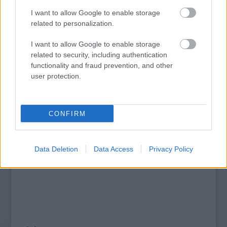
I want to allow Google to enable storage
related to personalization.
POGÁNY INDULÓ MEGHÓDÍTJA EURÓPÁT - JÖN
AZ EU RAP TOUR ’26
I want to allow Google to enable storage
related to security, including authentication
functionality and fraud prevention, and other
A bejegyzés trackback címe:
user protection.
https://kulturpart.hu/api/trackback/id/7902950
Kommentek:
A hozzászólások a
vonatkozó jogszabályok
értelmében felhasználói tartalomnak
CONFIRM
minősülnek, értük a
szolgáltatás technikai
üzemeltetője semmilyen felelősséget
nem vállal, azokat nem ellenőrzi. Kifogás esetén forduljon a blog szerkesztőjéhez.
Részletek a
Felhasználási feltételekben
és az
adatvédelmi tájékoztatóban
.
Data Deletion
Data Access
Privacy Policy