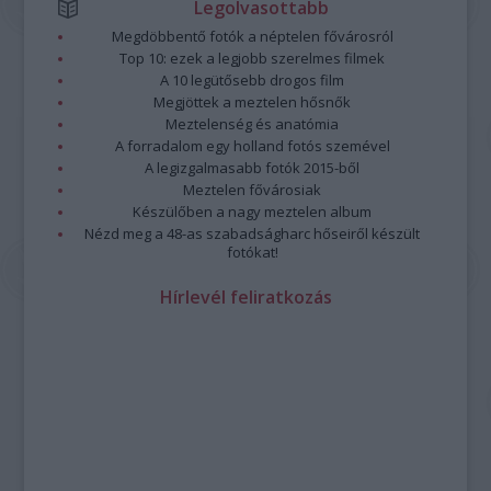
Legolvasottabb
Megdöbbentő fotók a néptelen fővárosról
Top 10: ezek a legjobb szerelmes filmek
A 10 legütősebb drogos film
Megjöttek a meztelen hősnők
Meztelenség és anatómia
A forradalom egy holland fotós szemével
A legizgalmasabb fotók 2015-ből
Meztelen fővárosiak
Készülőben a nagy meztelen album
Nézd meg a 48-as szabadságharc hőseiről készült
fotókat!
Hírlevél feliratkozás