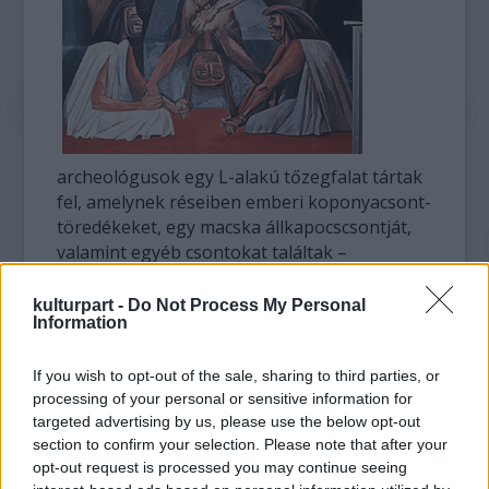
archeológusok egy L-alakú tőzegfalat tártak
fel, amelynek réseiben emberi koponyacsont-
töredékeket, egy macska állkapocscsontját,
valamint egyéb csontokat találtak –
olvasható a
The Iceland Review
honlapján.
kulturpart -
Do Not Process My Personal
Information
A fal mellett egy parányi sír is napvilágra
került, amelyben egy újszülött gyermek földi
maradványai voltak.
If you wish to opt-out of the sale, sharing to third parties, or
processing of your personal or sensitive information for
targeted advertising by us, please use the below opt-out
Lilja Pálsdóttir régész szerint nem lehet
section to confirm your selection. Please note that after your
biztonsággal állítani, hogy rituális
opt-out request is processed you may continue seeing
emberáldozatról van szó.