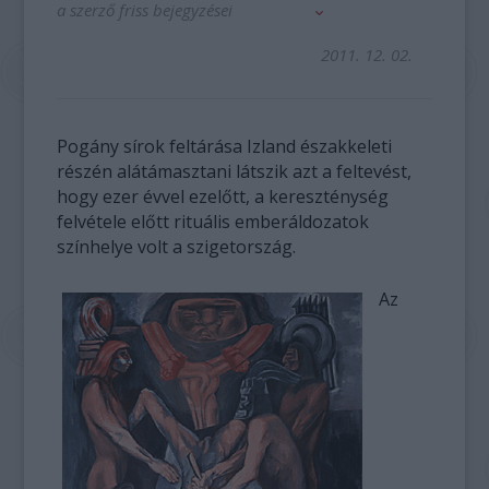
a szerző friss bejegyzései
2011. 12. 02.
Pogány sírok feltárása Izland északkeleti
részén alátámasztani látszik azt a feltevést,
hogy ezer évvel ezelőtt, a kereszténység
felvétele előtt rituális emberáldozatok
színhelye volt a szigetország.
Az