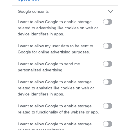
Japán
Ázsia
Lavór
Google consents
I want to allow Google to enable storage
related to advertising like cookies on web or
device identifiers in apps.
I want to allow my user data to be sent to
Google for online advertising purposes.
SZOHÓ MESTER UTOLSÓ TEÁJA: KÖLTŐI
I want to allow Google to send me
UTAZÁS A MEIDZSI-KORI JAPÁNBA
personalized advertising.
I want to allow Google to enable storage
related to analytics like cookies on web or
device identifiers in apps.
I want to allow Google to enable storage
related to functionality of the website or app.
MAGYAR DALLAMOK JAPÁNBAN - A
CIMBALIBAND SIKERE OSZAKÁBAN
I want to allow Google to enable storage
related to personalization.