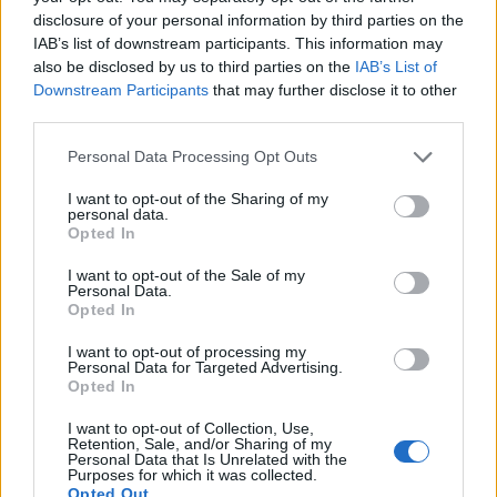
egyik oka pedig a pénzhiány.
disclosure of your personal information by third parties on the
IAB’s list of downstream participants. This information may
Japánban az 1970-es években még több mint
also be disclosed by us to third parties on the
IAB’s List of
egymillió házasságot kötöttek évente,
Downstream Participants
that may further disclose it to other
valóságos esküvői "boomot" élt meg az
third parties.
ország. Azóta jelentősen csökkent a
Please note that this website/app uses one or more Google
házasságkötések száma, nőtt viszont a
Personal Data Processing Opt Outs
services and may gather and store information including but
házasságra lépők átlagéletkora. 2010-ben a
not limited to your visit or usage behaviour. You may click to
I want to opt-out of the Sharing of my
nősülő férfiak átlagéletkora 30,5 év, a nőké
personal data.
grant or deny consent to Google and its third-party tags to
28,8 volt, két évtizeddel korábban 2,1, illetve
Opted In
use your data for below specified purposes in below Google
2,9 évvel kevesebb.
consent section.
I want to opt-out of the Sale of my
Personal Data.
A válások száma 1960 óta folyamatosan nő
Opted In
Japánban, 2002-ben volt a legmagasabb: 290
I want to opt-out of processing my
ezer. Tavaly 251 ezer válást jegyeztek be.
Personal Data for Targeted Advertising.
Opted In
Forrás:
MTI
I want to opt-out of Collection, Use,
Retention, Sale, and/or Sharing of my
Personal Data that Is Unrelated with the
Purposes for which it was collected.
Opted Out