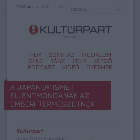
2026. augusztus 8. – László
FILM
SZÍNHÁZ
IRODALOM
ZENE
TÁNC
FOLK
KÉPZŐ
PODCAST
VIDEÓ
GYERMEK
A JAPÁNOK ISMÉT
ELLENTMONDANAK AZ
EMBERI TERMÉSZETNEK
Kultúrpart
a szerző friss bejegyzései