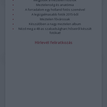
Megjöttek a meztelen hősnők
Meztelenség és anatómia
A forradalom egy holland fotós szemével
A legizgalmasabb fotók 2015-ből
Meztelen fővárosiak
Készülőben a nagy meztelen album
Nézd meg a 48-as szabadságharc hőseiről készült
fotókat!
Hírlevél feliratkozás