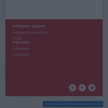
Kultúrpart Csoport
Kultúrpart Kommunikáció
Rólunk
Kapcsolat
Impresszum
Partnereink
SÜTI BEÁLLÍTÁSOK MÓDOSÍTÁSA