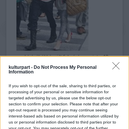
megbízásából készült felmérés szerint a 18
és 34 év közötti férfiak több mint 60
kulturpart -
Do Not Process My Personal
százaléka, a hasonló korú nők több mint fele
Information
él pár nélkül – közölte a BBC brit
közszolgálati adó
portálja
.
If you wish to opt-out of the sale, sharing to third parties, or
processing of your personal or sensitive information for
A távol-keleti országban 2005-ben már
targeted advertising by us, please use the below opt-out
végeztek hasonló kutatást, de azóta
section to confirm your selection. Please note that after your
magasabbra szökött az egyedülállók száma.
opt-out request is processed you may continue seeing
A válaszokból kiderült, hogy sokan nem is
interest-based ads based on personal information utilized by
us or personal information disclosed to third parties prior to
akarnak társat keresni maguknak, ennek
your opt-out. You may separately opt-out of the further