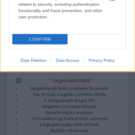
Kommentek:
related to security, including authentication
A hozzászólások a
vonatkozó jogszabályok
értelmében felhasználói tartalomnak
functionality and fraud prevention, and other
minősülnek, értük a
szolgáltatás technikai
üzemeltetője semmilyen felelősséget
user protection.
nem vállal, azokat nem ellenőrzi. Kifogás esetén forduljon a blog szerkesztőjéhez.
Részletek a
Felhasználási feltételekben
és az
adatvédelmi tájékoztatóban
.
CONFIRM
Data Deletion
Data Access
Privacy Policy
Legolvasottabb
Megdöbbentő fotók a néptelen fővárosról
Top 10: ezek a legjobb szerelmes filmek
A 10 legütősebb drogos film
Megjöttek a meztelen hősnők
Meztelenség és anatómia
A forradalom egy holland fotós szemével
A legizgalmasabb fotók 2015-ből
Meztelen fővárosiak