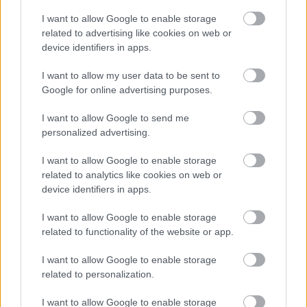
I want to allow Google to enable storage
related to advertising like cookies on web or
device identifiers in apps.
I want to allow my user data to be sent to
VECSEI H. MIKLÓS A ZSÁMBÉKI NYÁRI
Google for online advertising purposes.
SZÍNHÁZRÓL
I want to allow Google to send me
personalized advertising.
I want to allow Google to enable storage
related to analytics like cookies on web or
device identifiers in apps.
MUCSI ZOLTÁN VISSZATÉR – EGY ÉLETEM
I want to allow Google to enable storage
STAND UP EST
related to functionality of the website or app.
I want to allow Google to enable storage
related to personalization.
A bejegyzés trackback címe:
https://kulturpart.hu/api/trackback/id/7902976
I want to allow Google to enable storage