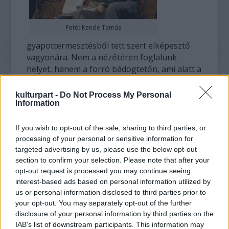
Fotó: Kende Tamás
gyapottermesztésből tett szert elképesztő
vagyonára. Nem a nézőtéren foglalunk
helyet, hanem a forró bádogtetőn, ami alatt a
hazugság lakik. Kapkodjuk a lábunkat, de
kitartunk, s azzal vigasztaljuk magunkat,
kulturpart -
Do Not Process My Personal
Information
hogy hazugságainkból még valóság lehet.
Beérjük a valódival az igaz helyett.
If you wish to opt-out of the sale, sharing to third parties, or
Szereplők: Hábermann Lívia, Varjú Kálmán,
processing of your personal or sensitive information for
targeted advertising by us, please use the below opt-out
Andai Györgyi, Tahi Tóth László, Juhász Réka,
section to confirm your selection. Please note that after your
Bede Fazekas Szabolcs, Maday Gáborv és
opt-out request is processed you may continue seeing
végül, de nem utolsó sorban Dányi Krisztián.
interest-based ads based on personal information utilized by
us or personal information disclosed to third parties prior to
Díszlet: Kovács Yvette Kép: Vizkeleti Dániel
your opt-out. You may separately opt-out of the further
Jelmez: Molnár Márk Súgó: Füle Béla
disclosure of your personal information by third parties on the
Asszisztens; Ügyelő: Dulay László
IAB’s list of downstream participants. This information may