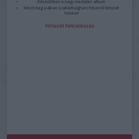
Készülőben a nagy meztelen album
Nézd meg a 48-as szabadságharc hőseiről készült
fotókat!
Hírlevél feliratkozás