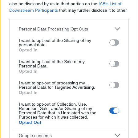
Dramaturg: Vészits Andrea
also be disclosed by us to third parties on the
IAB’s List of
Rendező: Asztalos Szandra
Downstream Participants
that may further disclose it to other
third parties.
Bemutató: 2011. december 16. 19h
Please note that this website/app uses one or more Google
Personal Data Processing Opt Outs
Helyszín: Tivoli Színház
services and may gather and store information including but
not limited to your visit or usage behaviour. You may click to
I want to opt-out of the Sharing of my
personal data.
grant or deny consent to Google and its third-party tags to
Opted In
use your data for below specified purposes in below Google
consent section.
I want to opt-out of the Sale of my
Színház
Premier
Budapesti Kamaraszínház
Personal Data.
Opted In
I want to opt-out of processing my
Personal Data for Targeted Advertising.
Opted In
I want to opt-out of Collection, Use,
Retention, Sale, and/or Sharing of my
Personal Data that Is Unrelated with the
Purposes for which it was collected.
AZ EMBERSÉG ÜNNEPE
Opted Out
Google consents