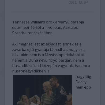
2011. 12. 04.
Tennesse Williams örök érvényű darabja
december 16-tól a Tivoliban, Asztalos
Szandra rendezésében.
Aki megnézi ezt az előadást, annak az a
zavarba ejtő gyanúja támadhat, hogy ez a
ház talán nem is a Mississippi-deltánál áll,
hanem a Duna nevű folyó partján, nem a
huszadik század közepén vagyunk, hanem a
huszonegyedikben, s
hogy Big
Daddy
nem épp