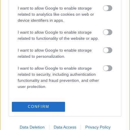
https://kulturpart.hu/api/trackback/id/7903132
I want to allow Google to enable storage
Kommentek:
related to analytics like cookies on web or
A hozzászólások a
vonatkozó jogszabályok
értelmében felhasználói tartalomnak
device identifiers in apps.
minősülnek, értük a
szolgáltatás technikai
üzemeltetője semmilyen felelősséget
nem vállal, azokat nem ellenőrzi. Kifogás esetén forduljon a blog szerkesztőjéhez.
I want to allow Google to enable storage
Részletek a
Felhasználási feltételekben
és az
adatvédelmi tájékoztatóban
.
related to functionality of the website or app.
I want to allow Google to enable storage
related to personalization.
I want to allow Google to enable storage
related to security, including authentication
functionality and fraud prevention, and other
Legolvasottabb
user protection.
Megdöbbentő fotók a néptelen fővárosról
Top 10: ezek a legjobb szerelmes filmek
A 10 legütősebb drogos film
CONFIRM
Megjöttek a meztelen hősnők
Meztelenség és anatómia
A forradalom egy holland fotós szemével
Data Deletion
Data Access
Privacy Policy
A legizgalmasabb fotók 2015-ből