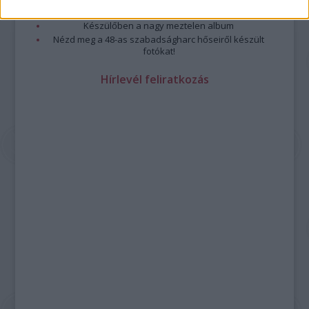
Meztelen fővárosiak
Készülőben a nagy meztelen album
Nézd meg a 48-as szabadságharc hőseiről készült
fotókat!
Hírlevél feliratkozás