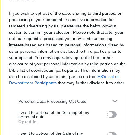
végignézhetjük a videót, a kép
megszületését, no és persze a lánykérést.
If you wish to opt-out of the sale, sharing to third parties, or
Talán nem lőjük le a poént, ha eláruljuk, hogy
processing of your personal or sensitive information for
Jessica igent mondott.
targeted advertising by us, please use the below opt-out
section to confirm your selection. Please note that after your
opt-out request is processed you may continue seeing
interest-based ads based on personal information utilized by
us or personal information disclosed to third parties prior to
your opt-out. You may separately opt-out of the further
disclosure of your personal information by third parties on the
IAB’s list of downstream participants. This information may
also be disclosed by us to third parties on the
IAB’s List of
Downstream Participants
that may further disclose it to other
third parties.
Please note that this website/app uses one or more Google
Personal Data Processing Opt Outs
services and may gather and store information including but
not limited to your visit or usage behaviour. You may click to
I want to opt-out of the Sharing of my
personal data.
grant or deny consent to Google and its third-party tags to
Opted In
use your data for below specified purposes in below Google
Videó
Rajz
Graffiti
Képző
consent section.
I want to opt-out of the Sale of my