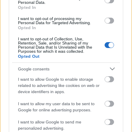
Personal Data.
Opted In
I want to opt-out of processing my
Personal Data for Targeted Advertising.
Opted In
I want to opt-out of Collection, Use,
Retention, Sale, and/or Sharing of my
Personal Data that Is Unrelated with the
AZ EMBERSÉG ÜNNEPE
Purposes for which it was collected.
Opted Out
Google consents
I want to allow Google to enable storage
related to advertising like cookies on web or
device identifiers in apps.
„NEM TÖBB EZER EMBERRE UTAZUNK, HANEM
I want to allow my user data to be sent to
EGY VÁLOGATOTT TÁRSASÁGRA”
Google for online advertising purposes.
I want to allow Google to send me
personalized advertising.
A bejegyzés trackback címe: