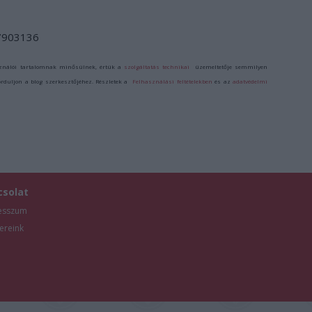
/7903136
ználói tartalomnak minősülnek, értük a
szolgáltatás technikai
üzemeltetője semmilyen
forduljon a blog szerkesztőjéhez. Részletek a
Felhasználási feltételekben
és az
adatvédelmi
csolat
esszum
ereink