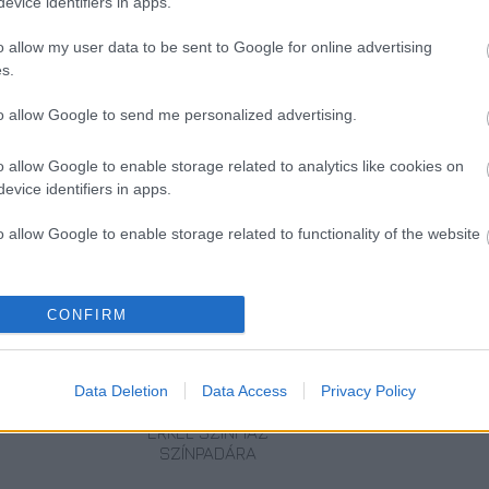
evice identifiers in apps.
o allow my user data to be sent to Google for online advertising
s.
to allow Google to send me personalized advertising.
o allow Google to enable storage related to analytics like cookies on
evice identifiers in apps.
o allow Google to enable storage related to functionality of the website
o allow Google to enable storage related to personalization.
CONFIRM
MUCSI ZOLTÁN
ELŐSZÖR
SZERETŐBŐL
o allow Google to enable storage related to security, including
VISSZATÉR –
MAGYARORSZÁGON:
EGY IS SOK -
cation functionality and fraud prevention, and other user protection.
EGY ÉLETEM
ÉRKEZIK A
BRIT VÍGJÁTÉK A
Data Deletion
Data Access
Privacy Policy
STAND UP EST
WICKED AZ
RÓZSAKERTBEN!
ERKEL SZÍNHÁZ
SZÍNPADÁRA