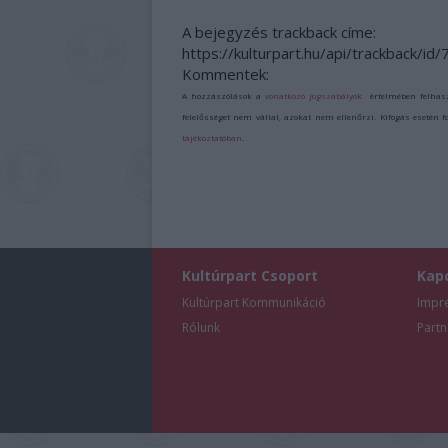
A bejegyzés trackback címe:
https://kulturpart.hu/api/trackback/id
Kommentek:
A hozzászólások a
vonatkozó jogszabályok
értelmében felhas
felelősséget nem vállal, azokat nem ellenőrzi. Kifogás esetén 
tájékoztatóban
.
Kultúrpart Csoport
Kap
Kultúrpart Kommunikáció
Impr
Rólunk
Partn