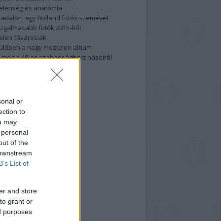
elenség és anatómia
rradalom egy holland fotós szemével
izgalmasabb fotók 2015-ből
elen fővárosiak
ülőben a nagy meztelen album
 meg a 48-as szabadságharc hőseiről
lt fotókat!
vél feliratkozás
sonal or
ection to
ou may
 personal
out of the
 downstream
B’s List of
er and store
to grant or
ed purposes