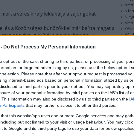
Mezt
A fo
 mert a véres király lekiabálja a zajongókat.
A leg
Mezt
el és a Közönséges bűnözőkkel már beírta magát a
Kész
 meg ennyivel. A színész most színpadot is
Nézd
készü
dját játszotta előbb a londoni Old Vic színházban,
 -
Do Not Process My Personal Information
a darabbal.
Hírle
to opt-out of the sale, sharing to third parties, or processing of your per
formation for targeted advertising by us, please use the below opt-out s
r selection. Please note that after your opt-out request is processed y
eing interest-based ads based on personal information utilized by us or
disclosed to third parties prior to your opt-out. You may separately opt-
losure of your personal information by third parties on the IAB’s list of
. This information may also be disclosed by us to third parties on the
IA
Participants
that may further disclose it to other third parties.
 that this website/app uses one or more Google services and may gath
including but not limited to your visit or usage behaviour. You may click 
 to Google and its third-party tags to use your data for below specifi