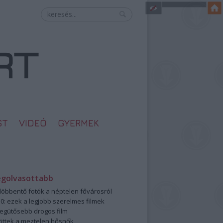
ST
VIDEÓ
GYERMEK
egolvasottabb
öbbentő fotók a néptelen fővárosról
0: ezek a legjobb szerelmes filmek
legütősebb drogos film
öttek a meztelen hősnők