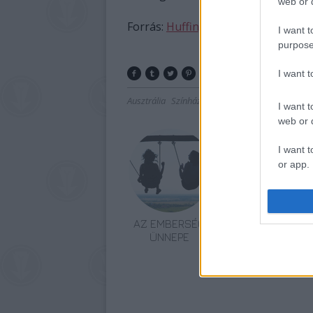
web or d
Forrás:
Huffington Post
I want t
purpose
I want 
Ausztrália
Színház
Shakespeare
I want t
web or d
I want t
or app.
I want t
AZ EMBERSÉG
VECSEI H.
I want t
ÜNNEPE
MIKLÓS A
authenti
ZSÁMBÉKI NYÁRI
SZÍNHÁZRÓL