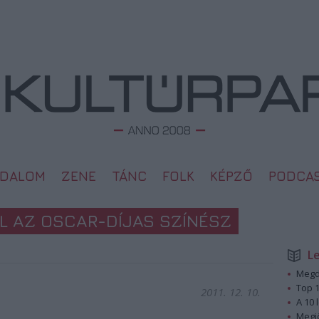
ODALOM
ZENE
TÁNC
FOLK
KÉPZŐ
PODCA
L AZ OSCAR-DÍJAS SZÍNÉSZ
L
Megd
Top 1
2011. 12. 10.
A 10 
Megj