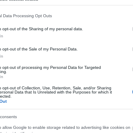
ogle consent section.
l Data Processing Opt Outs
o opt-out of the Sharing of my personal data.
In
n Spacey a III. Richárdban
o opt-out of the Sale of my Personal Data.
In
to opt-out of processing my Personal Data for Targeted
 előadás, amikor megszólalt egy mobiltelefon a
ing.
 a színészek nem reagálnak a telefonra, de Spacey
In
ent ki a szerepből és a nyomorék király hangján
o opt-out of Collection, Use, Retention, Sale, and/or Sharing
 nekik, hogy nem érünk rá!”
ersonal Data that Is Unrelated with the Purposes for which it
lected.
Out
kapott pár nézőt, ezért elővett egy zöld lézert és
etőt.
consents
yébként Spacey és a rendező, Sam Mendes munkáját
o allow Google to enable storage related to advertising like cookies on