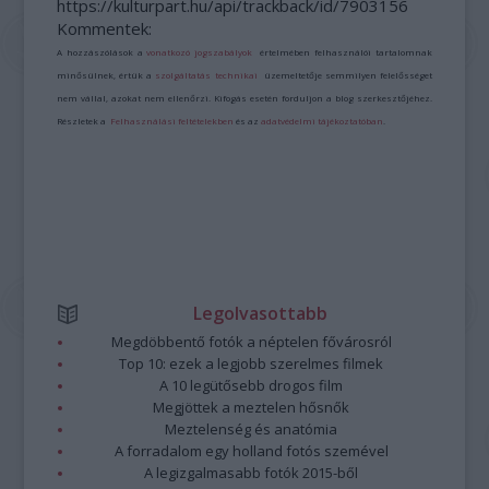
https://kulturpart.hu/api/trackback/id/7903156
Kommentek:
A hozzászólások a
vonatkozó jogszabályok
értelmében felhasználói tartalomnak
minősülnek, értük a
szolgáltatás technikai
üzemeltetője semmilyen felelősséget
nem vállal, azokat nem ellenőrzi. Kifogás esetén forduljon a blog szerkesztőjéhez.
Részletek a
Felhasználási feltételekben
és az
adatvédelmi tájékoztatóban
.
Legolvasottabb
Megdöbbentő fotók a néptelen fővárosról
Top 10: ezek a legjobb szerelmes filmek
A 10 legütősebb drogos film
Megjöttek a meztelen hősnők
Meztelenség és anatómia
A forradalom egy holland fotós szemével
A legizgalmasabb fotók 2015-ből