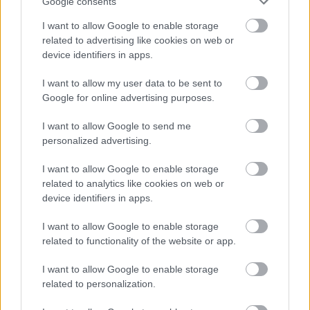
látták vendégül. A JESZ szombati
Google consents
színházavató ünnepségén díjakat,
I want to allow Google to enable storage
emlékplaketteket vehetnek át azok, akik
related to advertising like cookies on web or
teljesítményükkel hozzájárultak a teátrum
device identifiers in apps.
fejlődéséhez, sikereihez.
I want to allow my user data to be sent to
Forrás:
MTI
Google for online advertising purposes.
I want to allow Google to send me
personalized advertising.
I want to allow Google to enable storage
Pécs
Kultúra
Színház
Megnyitó
related to analytics like cookies on web or
device identifiers in apps.
I want to allow Google to enable storage
related to functionality of the website or app.
I want to allow Google to enable storage
related to personalization.
MÚZEUMUTCA TAVASZKÖSZÖNTŐ