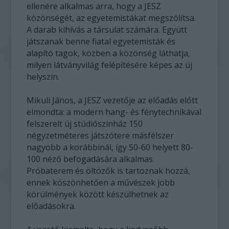
ellenére alkalmas arra, hogy a JESZ
közönségét, az egyetemistákat megszólítsa.
A darab kihívás a társulat számára. Együtt
játszanak benne fiatal egyetemisták és
alapító tagok, közben a közönség láthatja,
milyen látványvilág felépítésére képes az új
helyszín.
Mikuli János, a JESZ vezetője az előadás előtt
elmondta: a modern hang- és fénytechnikával
felszerelt új stúdiószínház 150
négyzetméteres játszótere másfélszer
nagyobb a korábbinál, így 50-60 helyett 80-
100 néző befogadására alkalmas.
Próbaterem és öltözők is tartoznak hozzá,
ennek köszönhetően a művészek jobb
körülmények között készülhetnek az
előadásokra.