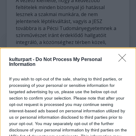
A vezető kiemelte, hogy a kedvezőbb
feltételek minden bizonnyal jó hatással
lesznek a szakmai munkára, de nem
jelentenek léptékváltást, vagyis a JESZ
továbbra is a Pécsi Tudományegyetemnek a
színművészet iránt érdeklődő hallgatóit
integráló, a közönséghez térben közeli,
őszinte teátrum tud maradni.
Mikuli János csodának nevezte, hogy a
kulturpart -
Do Not Process My Personal
jelenlegi gazdasági helyzetben és kulturális
Information
közegben a JESZ nagyobb és modernebb
otthont kaphatott. Utalt rá, hogy a hazai
If you wish to opt-out of the sale, sharing to third parties, or
felsőoktatási intézmények színházai
processing of your personal or sensitive information for
rendszerint oktatási intézmények
targeted advertising by us, please use the below opt-out
helyiségeiben, művelődési házakban
section to confirm your selection. Please note that after your
működnek, a JESZ az első, amelynek
opt-out request is processed you may continue seeing
interest-based ads based on personal information utilized by
munkájához professzionális feltételeket
us or personal information disclosed to third parties prior to
teremtettek.
your opt-out. You may separately opt-out of the further
disclosure of your personal information by third parties on the
A vezető emlékeztetett arra, hogy a JESZ