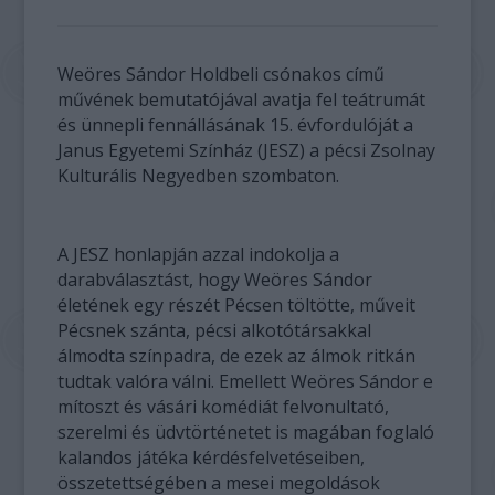
Weöres Sándor Holdbeli csónakos című
művének bemutatójával avatja fel teátrumát
és ünnepli fennállásának 15. évfordulóját a
Janus Egyetemi Színház (JESZ) a pécsi Zsolnay
Kulturális Negyedben szombaton.
A JESZ honlapján azzal indokolja a
darabválasztást, hogy Weöres Sándor
életének egy részét Pécsen töltötte, műveit
Pécsnek szánta, pécsi alkotótársakkal
álmodta színpadra, de ezek az álmok ritkán
tudtak valóra válni. Emellett Weöres Sándor e
mítoszt és vásári komédiát felvonultató,
szerelmi és üdvtörténetet is magában foglaló
kalandos játéka kérdésfelvetéseiben,
összetettségében a mesei megoldások