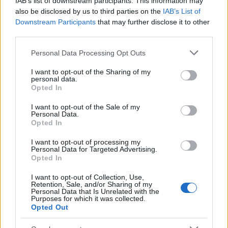
IAB’s list of downstream participants. This information may
1996-ban jött létre. Fennállásának másfél
also be disclosed by us to third parties on the
IAB’s List of
évtizede alatt félszáz bemutatót és 650
Downstream Participants
that may further disclose it to other
előadást tartott, ezekre mintegy 40 ezren
third parties.
voltak kíváncsiak. Eddig 220, a pécsi egyetem
Please note that this website/app uses one or more Google
karain tanuló egyetemista kapcsolódott be a
Personal Data Processing Opt Outs
services and may gather and store information including but
tevékenységükbe, közülük 12-en lettek
not limited to your visit or usage behaviour. You may click to
I want to opt-out of the Sharing of my
hivatásos színművészek. Mikuli János
personal data.
grant or deny consent to Google and its third-party tags to
örömének adott hangot, hogy 15 év alatt 30
Opted In
use your data for below specified purposes in below Google
hivatásos, köztük egy Kossuth- és három
consent section.
I want to opt-out of the Sale of my
Jászai Mari-díjas művész is vállalta velük a
Personal Data.
munkát.
Opted In
I want to opt-out of processing my
A társulat a produkcióival bejárta
Personal Data for Targeted Advertising.
Magyarországot, emellett többször szerepelt
Opted In
külföldön is. A JESZ által 1999-től évente,
I want to opt-out of Collection, Use,
később pedig pénzügyi forrásoktól függően,
Retention, Sale, and/or Sharing of my
Personal Data that Is Unrelated with the
két-három évente megrendezett, egyetemi
Purposes for which it was collected.
színjátszók hazai és nemzetközi fesztiváljain
Opted Out
11 ország egyetemi és főiskolai színjátszóit