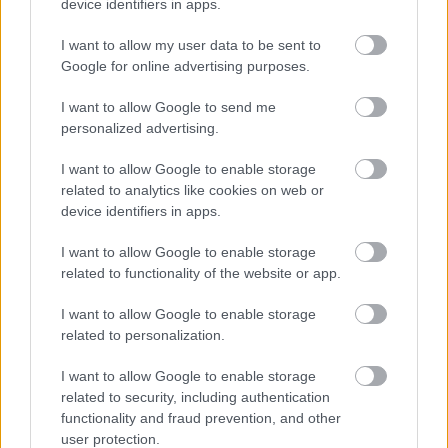
fellelhető abszurd és meglepő dolgokkal
device identifiers in apps.
foglalkoznak. Egyéb munkái is, amelyeket a
I want to allow my user data to be sent to
honlapján
lehet megtekinteni, hasonló
Google for online advertising purposes.
lelkületű problémákkal foglalkoznak. Ez a
fajta társadalomkritikai szemlélet
I want to allow Google to send me
mindenképpen megismerésre méltóvá teszi a
personalized advertising.
dizájner alkotásait, amelyek nem titkolt célja
elsősorban a gondolkodtatás.
I want to allow Google to enable storage
related to analytics like cookies on web or
device identifiers in apps.
I want to allow Google to enable storage
Politika
Szobrászat
Képző
related to functionality of the website or app.
I want to allow Google to enable storage
related to personalization.
I want to allow Google to enable storage
related to security, including authentication
functionality and fraud prevention, and other
user protection.