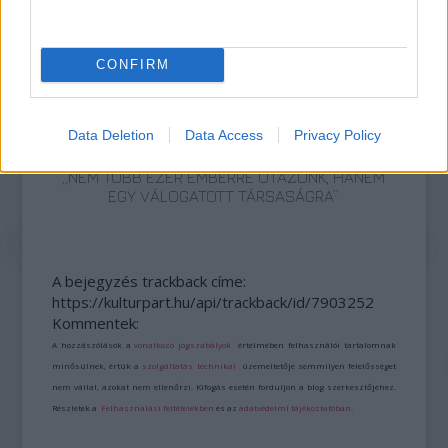
AZ EMBERSÉG ÜNNEPE
CONFIRM
Data Deletion
Data Access
Privacy Policy
„NEM TÖBB EZER EMBERRE UTAZUNK, HANEM
EGY VÁLOGATOTT TÁRSASÁGRA”
A bejegyzés trackback címe:
https://kulturpart.hu/api/trackback/id/7903252
Kommentek:
A hozzászólások a
vonatkozó jogszabályok
értelmében felhasználói tartalomnak
minősülnek, értük a
szolgáltatás technikai
üzemeltetője semmilyen felelősséget
nem vállal, azokat nem ellenőrzi. Kifogás esetén forduljon a blog szerkesztőjéhez.
Részletek a
Felhasználási feltételekben
és az
adatvédelmi tájékoztatóban
.