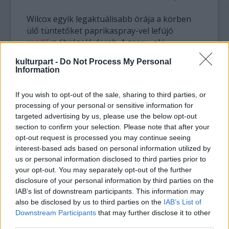
Wilcox egyik legaktuálisabb órája a körben
ülő tüntetőket paprikaspray-vel lefújó
rendőrt
ábrázoló darab. A zsaru, aki
egyébként is egy gyorsan terjedő mémmé
kulturpart -
Do Not Process My Personal
nőtte ki magát az interneten, mélyen
Information
felháborította az alkotót. Wilcox tragikusnak
tartja, hogy bizonyos hatalmi pozícióban lévő
If you wish to opt-out of the sale, sharing to third parties, or
emberek milyen gyorsan tudják elveszteni a
processing of your personal or sensitive information for
humanizmusukat, és úgy érezte, hogy minél
targeted advertising by us, please use the below opt-out
előbb meg kell ezt örökítenie.
section to confirm your selection. Please note that after your
opt-out request is processed you may continue seeing
interest-based ads based on personal information utilized by
us or personal information disclosed to third parties prior to
your opt-out. You may separately opt-out of the further
disclosure of your personal information by third parties on the
IAB’s list of downstream participants. This information may
also be disclosed by us to third parties on the
IAB’s List of
Downstream Participants
that may further disclose it to other
third parties.