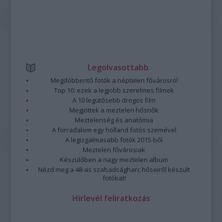
Legolvasottabb
Megdöbbentő fotók a néptelen fővárosról
Top 10: ezek a legjobb szerelmes filmek
A 10 legütősebb drogos film
Megjöttek a meztelen hősnők
Meztelenség és anatómia
A forradalom egy holland fotós szemével
A legizgalmasabb fotók 2015-ből
Meztelen fővárosiak
Készülőben a nagy meztelen album
Nézd meg a 48-as szabadságharc hőseiről készült
fotókat!
Hírlevél feliratkozás