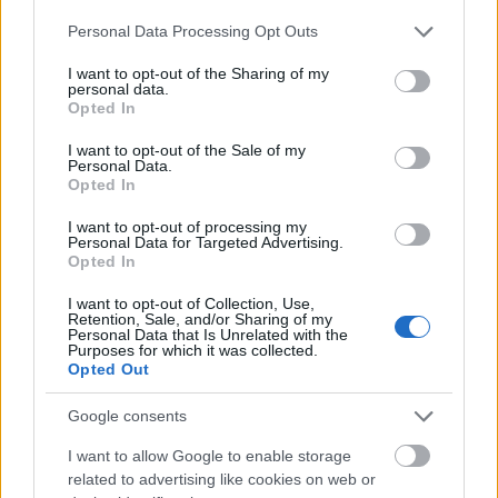
Please note that this website/app uses one or more Google
Personal Data Processing Opt Outs
services and may gather and store information including but
not limited to your visit or usage behaviour. You may click to
I want to opt-out of the Sharing of my
personal data.
grant or deny consent to Google and its third-party tags to
Opted In
use your data for below specified purposes in below Google
consent section.
I want to opt-out of the Sale of my
Personal Data.
Opted In
I want to opt-out of processing my
Personal Data for Targeted Advertising.
Opted In
Az aktuálpolitikán kívül az alkotó a sok
helyütt fellelhető közönyt is említésre méltó
I want to opt-out of Collection, Use,
problémának tartja, ezt a felé nyújtott kezet
Retention, Sale, and/or Sharing of my
Personal Data that Is Unrelated with the
el nem fogadó férfi, és az idős nőnek
Purposes for which it was collected.
Opted Out
helyüket át nem adó pár képében formázta
meg.
Google consents
Wilcox előszeretettel nyúl olyan témákhoz,
I want to allow Google to enable storage
amelyek a hétköznapi banalitásokban
related to advertising like cookies on web or