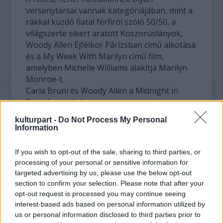
versenytársai vannak kategóriájában, mint a
rákkal küzdő fiatal férfiról szóló 50/50, a
világszerte sikert aratott Koszorúslányok,
Woody Allen Éjfélkor Párizsban című alkotása
és a My Week With Marilyn című film,
amelyben Michelle Williams alakítja Marilyn
Monroe-t.
Carla Bruni és Woody Allen a Midnight in
Paris forgatásán
kulturpart -
Do Not Process My Personal
Ezt az alakítást a HFPA tagjai is értékelték:
Information
Williams bekerült a jelöltek közé a legjobb
vígjáték vagy musical színésznő
If you wish to opt-out of the sale, sharing to third parties, or
kategóriában, ahol Charlize Theronnal
processing of your personal or sensitive information for
(Pszichoszingli), Kristen Wiiggel
targeted advertising by us, please use the below opt-out
(Koszorúslányok) és Kate Winslettel
section to confirm your selection. Please note that after your
(Csetepaté) kell megküzdenie.
opt-out request is processed you may continue seeing
interest-based ads based on personal information utilized by
us or personal information disclosed to third parties prior to
George Clooney összesen három jelölést