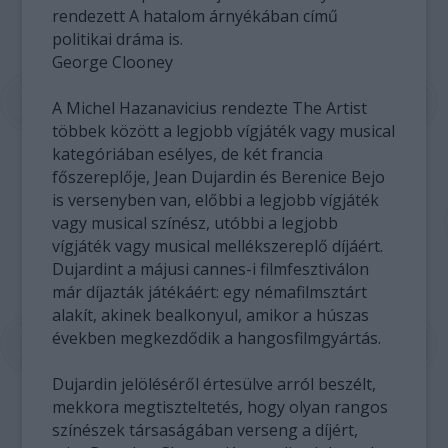
rendezett A hatalom árnyékában című
politikai dráma is.
George Clooney
A Michel Hazanavicius rendezte The Artist
többek között a legjobb vígjáték vagy musical
kategóriában esélyes, de két francia
főszereplője, Jean Dujardin és Berenice Bejo
is versenyben van, előbbi a legjobb vígjáték
vagy musical színész, utóbbi a legjobb
vígjáték vagy musical mellékszereplő díjáért.
Dujardint a májusi cannes-i filmfesztiválon
már díjazták játékáért: egy némafilmsztárt
alakít, akinek bealkonyul, amikor a húszas
években megkezdődik a hangosfilmgyártás.
Dujardin jelöléséről értesülve arról beszélt,
mekkora megtiszteltetés, hogy olyan rangos
színészek társaságában verseng a díjért,