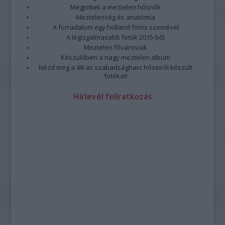
Megjöttek a meztelen hősnők
Meztelenség és anatómia
A forradalom egy holland fotós szemével
A legizgalmasabb fotók 2015-ből
Meztelen fővárosiak
Készülőben a nagy meztelen album
Nézd meg a 48-as szabadságharc hőseiről készült
fotókat!
Hírlevél feliratkozás