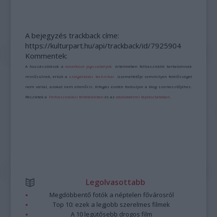
A bejegyzés trackback címe:
https://kulturpart.hu/api/trackback/id/7925904
Kommentek:
A hozzászólások a
vonatkozó jogszabályok
értelmében felhasználói tartalomnak
minősülnek, értük a
szolgáltatás technikai
üzemeltetője semmilyen felelősséget
nem vállal, azokat nem ellenőrzi. Kifogás esetén forduljon a blog szerkesztőjéhez.
Részletek a
Felhasználási feltételekben
és az
adatvédelmi tájékoztatóban
.
Legolvasottabb
Megdöbbentő fotók a néptelen fővárosról
Top 10: ezek a legjobb szerelmes filmek
A 10 legütősebb drogos film