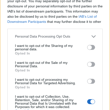
your opt-out. You may separately opt-out of the further
kapott a tudósítóktól: a legjobb drámai
disclosure of your personal information by third parties on the
színész díjára az Utódok című családi
IAB’s list of downstream participants. This information may
történettel esélyes, de A hatalom árnyékában
also be disclosed by us to third parties on the
IAB’s List of
című filmjével a rendezői és forgatókönyvírói
Downstream Participants
that may further disclose it to other
díjat is elnyerheti.
third parties.
Please note that this website/app uses one or more Google
A filmdrámák színészei közül Clooney az FBI-
Personal Data Processing Opt Outs
services and may gather and store information including but
főnököt alakító Leonardo DiCaprióval (J.
not limited to your visit or usage behaviour. You may click to
I want to opt-out of the Sharing of my
Edgar), a Shame-ben szereplő Michael
personal data.
grant or deny consent to Google and its third-party tags to
Fassbenderrel, a Pánzcsinálóban
Opted In
use your data for below specified purposes in below Google
sportmenedzsert játszó Brad Pitt-tel került
consent section.
I want to opt-out of the Sale of my
szembe, valamint Ryan Goslinggal, akire A
Personal Data.
hatalom árnyékában című filmje egyik
Opted In
főszerepét bízta.
I want to opt-out of processing my
Angelina Jolie és Brad Pitt a 2011-es Golden
Personal Data for Targeted Advertising.
Globe-on
Opted In
I want to opt-out of Collection, Use,
A legjobb idegen nyelvű filmek között a kínai
Retention, Sale, and/or Sharing of my
Personal Data that Is Unrelated with the
Csin ling si csaj (A háború virágai), az
Purposes for which it was collected.
Angelina Jolie rendezte In The Land of Blood