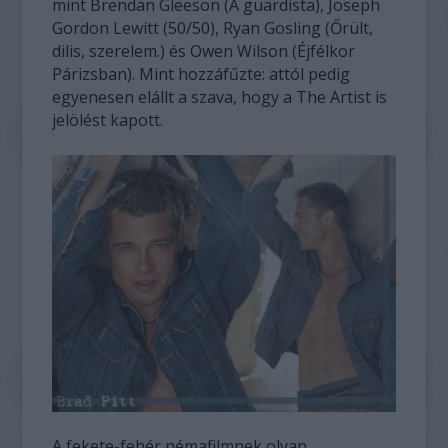
mint Brendan Gleeson (A guardista), Joseph
Gordon Lewitt (50/50), Ryan Gosling (Őrült,
dilis, szerelem.) és Owen Wilson (Éjfélkor
Párizsban). Mint hozzáfűzte: attól pedig
egyenesen elállt a szava, hogy a The Artist is
jelölést kapott.
A fekete-fehér némafilmnek olyan