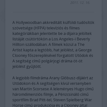
2011. 12. 16.
A Hollywoodban akkreditált külföldi tudósítók
szövetsége (HFPA) televíziós és filmes
kategóriákban jelentette be a díjaira jelöltek
listáját csütörtökön a Los Angeles-i Beverly
Hillton szállodában. A filmek közül a The
Artist kapta a legtöbb, hat jelölést, a George
Clooney főszereplésével forgatott Utódok és
A segítség című polgárjogi dráma öt-öt
jelölést gyűjtött.
A legjobb filmdráma Arany Glóbusz-díjáért az
Utódokon és A segítségen kívül versenyben
van Martin Scorsese A leleményes Hugo című
háromdimenziós filmje, a Pénzcsináló című
sportfilm Brad Pitt-tel, Steven Spielberg War
Horse című produkciója és a Clooney által