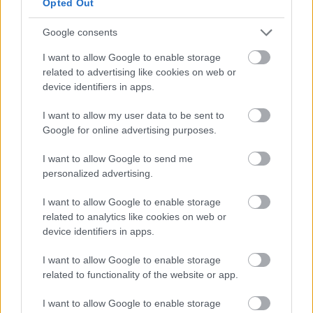
Opted Out
and Honey című boszniai háborús dráma, a
Srác a biciklivel című belga film, a Nader és
Google consents
Simin - Egy Elválás története című iráni
I want to allow Google to enable storage
dráma, valamint Perdo Almodóvar A bőr,
related to advertising like cookies on web or
amelyben élek című munkája került
device identifiers in apps.
versenybe.
I want to allow my user data to be sent to
A hollywoodi külföldi tudósítók a
Google for online advertising purposes.
mozifilmeken kívül a televíziós produkciókat
is díjazzák. A drámasorozatok között az
I want to allow Google to send me
personalized advertising.
American Horror Story, a Gengszterkorzó, a
Boss, a Trónok harca és a Homeland került
I want to allow Google to enable storage
versenybe. A vígjáték vagy musical szériák
related to analytics like cookies on web or
mezőnyébe a Megvilágosultam, a
device identifiers in apps.
Sikersorozat, a Glee - Sztárok leszünk!, a
Modern család és a New Girl került be.
I want to allow Google to enable storage
related to functionality of the website or app.
A minisorozatok vagy tévéfilmek
kategóriában a Cinema Verite, a Downton
I want to allow Google to enable storage