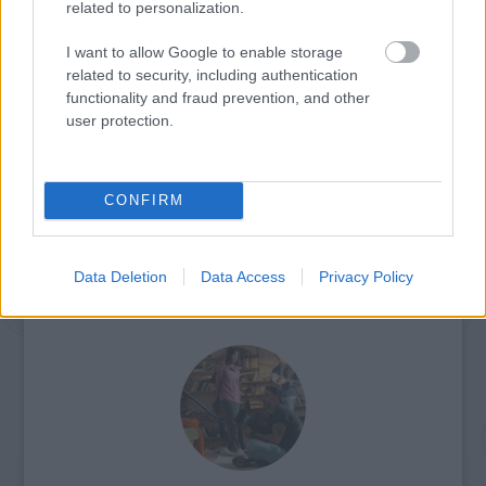
related to personalization.
Abbey, a The Hour , a Mildred Pierce és a Too
Big to Fail című produkció jutott az Arany
I want to allow Google to enable storage
Glóbusz közelébe.
related to security, including authentication
functionality and fraud prevention, and other
A 69. Golden Globe díjátadó ceremóniát 2012.
user protection.
január 15-én tartják Los Angelesben.
Forrás:
Spiegel
CONFIRM
Data Deletion
Data Access
Privacy Policy
Film
Erdély
Golden Globe
Hollywoodi filmipar