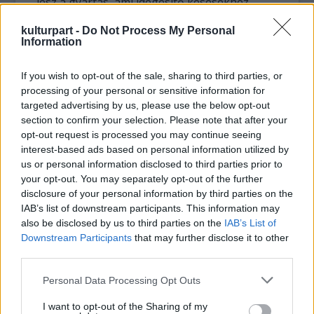
lesz a gyártás, ami idegesítő késésekhez
vezet. Ezt muszáj volt elmondanom, de teljes
kulturpart -
Do Not Process My Personal
mértékben a te hozzáértő kezeidbe adom a
Information
munkát, csinálj vele, amit csak akarsz. Kérlek,
írd meg válaszban, hogy mennyi pénzt
If you wish to opt-out of the sale, sharing to third parties, or
szeretnél.
processing of your personal or sensitive information for
targeted advertising by us, please use the below opt-out
Minden bizonnyal Al Steckler úr kapcsolatba
section to confirm your selection. Please note that after your
fog lépni veled New Yorkban, és átadja a
opt-out request is processed you may continue seeing
további szükséges információkat.
interest-based ads based on personal information utilized by
Valószínűleg idegesnek fog tűnni és sürgetni
us or personal information disclosed to third parties prior to
fog, de ne törődj vele.
your opt-out. You may separately opt-out of the further
disclosure of your personal information by third parties on the
IAB’s list of downstream participants. This information may
Szeretettel:
also be disclosed by us to third parties on the
IAB’s List of
Downstream Participants
that may further disclose it to other
Mick Jagger
third parties.
Please note that this website/app uses one or more Google
Personal Data Processing Opt Outs
Ez pedig a végeredmény:
services and may gather and store information including but
not limited to your visit or usage behaviour. You may click to
I want to opt-out of the Sharing of my