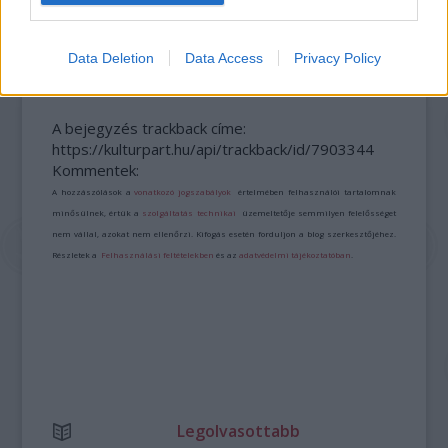
ELSTARTOLT A MŰVÉSZETEK VÖLGYE
Data Deletion
Data Access
Privacy Policy
A bejegyzés trackback címe:
https://kulturpart.hu/api/trackback/id/7903344
Kommentek:
A hozzászólások a
vonatkozó jogszabályok
értelmében felhasználói tartalomnak
minősülnek, értük a
szolgáltatás technikai
üzemeltetője semmilyen felelősséget
nem vállal, azokat nem ellenőrzi. Kifogás esetén forduljon a blog szerkesztőjéhez.
Részletek a
Felhasználási feltételekben
és az
adatvédelmi tájékoztatóban
.
Legolvasottabb