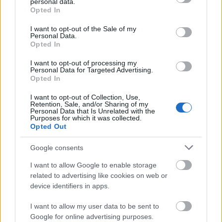
personal data.
grant or deny consent to Google and its third-party tags to
Opted In
use your data for below specified purposes in below Google
consent section.
I want to opt-out of the Sale of my
Personal Data.
Opted In
I want to opt-out of processing my
Personal Data for Targeted Advertising.
Opted In
I want to opt-out of Collection, Use,
Retention, Sale, and/or Sharing of my
Personal Data that Is Unrelated with the
Purposes for which it was collected.
Opted Out
Google consents
I want to allow Google to enable storage
related to advertising like cookies on web or
Zene
Rolling Stones
Képzőművészet
Andy Warhol
Könnyűzene
device identifiers in apps.
I want to allow my user data to be sent to
Google for online advertising purposes.