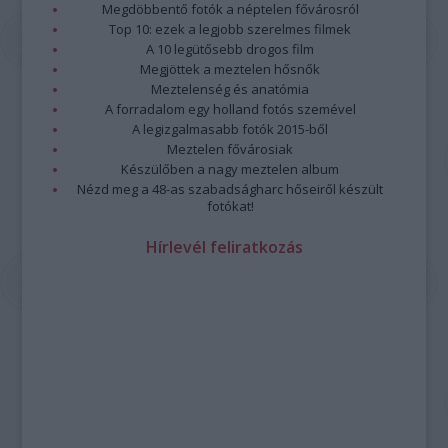
Megdöbbentő fotók a néptelen fővárosról
Top 10: ezek a legjobb szerelmes filmek
A 10 legütősebb drogos film
Megjöttek a meztelen hősnők
Meztelenség és anatómia
A forradalom egy holland fotós szemével
A legizgalmasabb fotók 2015-ből
Meztelen fővárosiak
Készülőben a nagy meztelen album
Nézd meg a 48-as szabadságharc hőseiről készült
fotókat!
Hírlevél feliratkozás