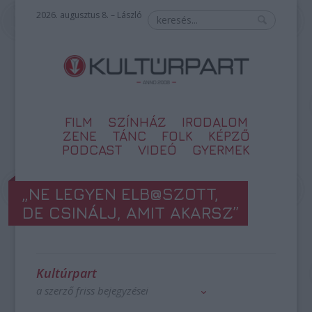
2026. augusztus 8. – László
FILM
SZÍNHÁZ
IRODALOM
ZENE
TÁNC
FOLK
KÉPZŐ
PODCAST
VIDEÓ
GYERMEK
„NE LEGYEN ELB@SZOTT,
DE CSINÁLJ, AMIT AKARSZ”
Kultúrpart
a szerző friss bejegyzései