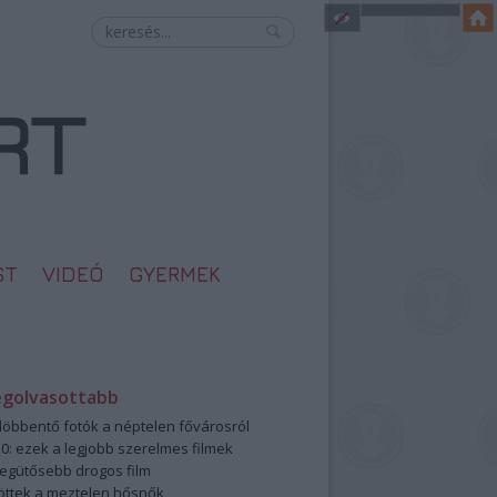
ST
VIDEÓ
GYERMEK
egolvasottabb
öbbentő fotók a néptelen fővárosról
0: ezek a legjobb szerelmes filmek
legütősebb drogos film
öttek a meztelen hősnők