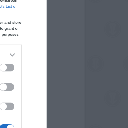
 downstream
B’s List of
er and store
to grant or
ed purposes