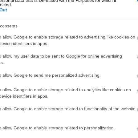
et írni."
ersonal Data that Is Unrelated with the Purposes for which it
lected.
 Times of India
Out
 orosz szoprán énekesnő a voronyezsi
sztropovics Zenei Konzervatórium zongora szakán
consents
zett, és mint zongorista diplomázott. Ezután
ulmányait az Orosz Állami Gnesiny Zenei Főiskola
o allow Google to enable storage related to advertising like cookies on
k szakán folytatta Moszkvában, ahol kitüntetéssel
evice identifiers in apps.
zett.
o allow my user data to be sent to Google for online advertising
yidejűleg többféle előadásban is szerepelt – mint
s.
ban, mint Pamina és Papagena Mozart
cini
Bohémélet
c. darabjában, vagy mint Marfa
to allow Google to send me personalized advertising.
ony
ában, volt Csajkovszkij Iolantája és Liu, Puccini
t 2003-ban a híres orosz énekversenyen, a Bella
o allow Google to enable storage related to analytics like cookies on
evice identifiers in apps.
yai alatt fellépett szólistaként is az
t a Voronyezsi Állami Operaház társulatának volt
o allow Google to enable storage related to functionality of the website
 Iolantát, Rimszkij-Korszakov
A cári menyasszony
c.
ában Volhavát és a
Sznegurocská
ban Sznegurocskát
o allow Google to enable storage related to personalization.