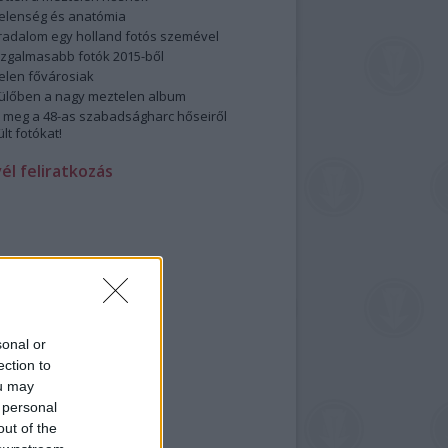
elenség és anatómia
rradalom egy holland fotós szemével
izgalmasabb fotók 2015-ből
elen fővárosiak
ülőben a nagy meztelen album
 meg a 48-as szabadságharc hőseiről
lt fotókat!
vél feliratkozás
sonal or
ection to
ou may
 personal
out of the