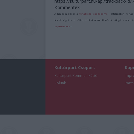
https://kulturpart.hu/api/trackback/id
Kommentek:
A hozzászólások a
vonatkozó jogszabályok
értelmében felhas
felelősséget nem vállal, azokat nem ellenőrzi. Kifogás esetén 
tájékoztatóban
.
Kultúrpart Csoport
Kap
Kultúrpart Kommunikáció
Impr
Rólunk
Partn