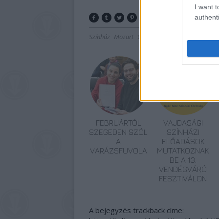
I want t
authenti
Színház
Mozart
Opera
Tánc
FEBRUÁRTÓL
VAJDASÁGI
SZEGEDEN SZÓL
SZÍNHÁZI
A
ELŐADÁSOK
VARÁZSFUVOLA
MUTATKOZNAK
BE A 13.
VENDÉGVÁRÓ
FESZTIVÁLON
A bejegyzés trackback címe: