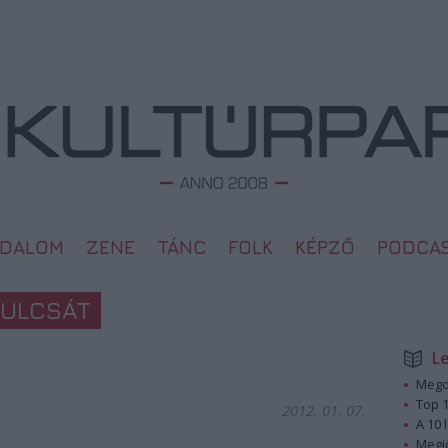
ODALOM
ZENE
TÁNC
FOLK
KÉPZŐ
PODCA
KULCSÁT
L
Megd
Top 1
2012. 01. 07.
A 10 
Megj