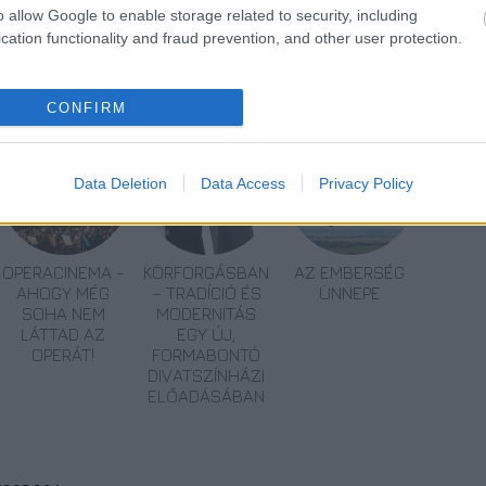
o allow Google to enable storage related to security, including
cation functionality and fraud prevention, and other user protection.
CONFIRM
Data Deletion
Data Access
Privacy Policy
OPERACINEMA -
KÖRFORGÁSBAN
AZ EMBERSÉG
AHOGY MÉG
– TRADÍCIÓ ÉS
ÜNNEPE
SOHA NEM
MODERNITÁS
LÁTTAD AZ
EGY ÚJ,
OPERÁT!
FORMABONTÓ
DIVATSZÍNHÁZI
ELŐADÁSÁBAN