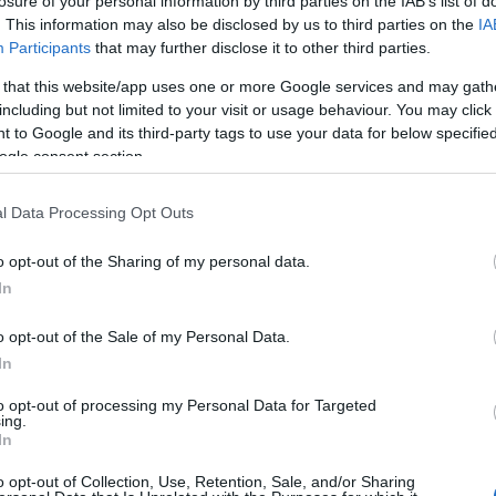
losure of your personal information by third parties on the IAB’s list of
. This information may also be disclosed by us to third parties on the
IA
Participants
that may further disclose it to other third parties.
jobban megismerni?
 that this website/app uses one or more Google services and may gath
n
including but not limited to your visit or usage behaviour. You may click 
va-Raff
 to Google and its third-party tags to use your data for below specifi
érettel
ogle consent section.
ng Grace, Ave Maria, Pie Jesus)
l Data Processing Opt Outs
, Dr. Csányi L. krt. 63.
o opt-out of the Sharing of my personal data.
9:00
In
o opt-out of the Sale of my Personal Data.
 énekesnő
In
egancia, méltóság, báj és nyugalom egyesül
gjában, mely olyan, mint a legédesebb méz, a
to opt-out of processing my Personal Data for Targeted
mélyebb érzelmekkel, drámai intenzitással és
ing.
In
sőséges romantikával gazdagítva. Tatjana
moylova előadásáról csak szuperlatívuszokban
o opt-out of Collection, Use, Retention, Sale, and/or Sharing