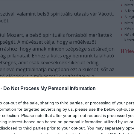
Mezt
A fo
tivál, valamint belső spirituális utazás vár Vácott,
A leg
dőt.
Mezt
Kész
l Mozart, a belső spirituális forrásból merítettek
Nézd
készü
zépségét. A művészet célja, hogy a műélvezőt
forráshoz, hogy annak minden szépsége szétáradjon
Hírle
ág pillanatait. Ehhez a kulcs egy bennünk található
etséges, amit csak keveseknek sikerült eddig
lenlevő megtalálhatja magában ezt a kulcsot, sőt az
ző előadók is a művészetük segítségével a
vé válnak. Jöjjön el, hogy együtt élvezhessük a
 -
Do Not Process My Personal Information
ltáruló, belső spirituális világot, melyet oly
to opt-out of the sale, sharing to third parties, or processing of your per
formation for targeted advertising by us, please use the below opt-out s
vál programja:
r selection. Please note that after your opt-out request is processed y
n
eing interest-based ads based on personal information utilized by us or
disclosed to third parties prior to your opt-out. You may separately opt-