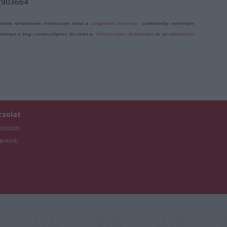
/7903664
ználói tartalomnak minősülnek, értük a
szolgáltatás technikai
üzemeltetője semmilyen
forduljon a blog szerkesztőjéhez. Részletek a
Felhasználási feltételekben
és az
adatvédelmi
csolat
esszum
ereink