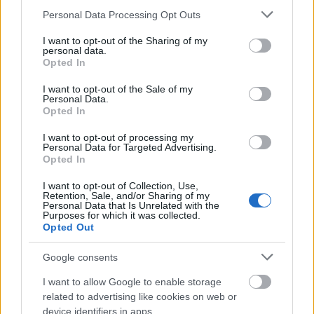
Please note that this website/app uses one or more Google
Personal Data Processing Opt Outs
services and may gather and store information including but
not limited to your visit or usage behaviour. You may click to
I want to opt-out of the Sharing of my
personal data.
grant or deny consent to Google and its third-party tags to
Irodalom
Erdély
Nagyvárad
Étterem
Opted In
use your data for below specified purposes in below Google
consent section.
I want to opt-out of the Sale of my
Personal Data.
Opted In
I want to opt-out of processing my
Personal Data for Targeted Advertising.
Opted In
PÉNTEKEN INDUL A HÉTTORONY FESZTIVÁL!
I want to opt-out of Collection, Use,
Retention, Sale, and/or Sharing of my
Personal Data that Is Unrelated with the
Purposes for which it was collected.
Opted Out
Google consents
I want to allow Google to enable storage
related to advertising like cookies on web or
AZ EMBERSÉG ÜNNEPE
device identifiers in apps.