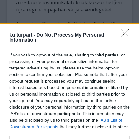
a restaurációs munkálatoknak köszönhetően
újra régi pompájában várja a vendégeket.
Az egykori Rimanóczy Szálló és a Gőzfürdő
Bémer tér felőli részének földszinti részét
kulturpart -
Do Not Process My Personal
korhűen restaurálták minden apró dekoratív
Information
részletére ügyelve.
If you wish to opt-out of the sale, sharing to third parties, or
A lap úgy tudja. hogy ebben a nagy múltú
processing of your personal or sensitive information for
épületrészben korábban bank és bútorüzlet
targeted advertising by us, please use the below opt-out
is működött. A bejárat mellett három nyelvű
section to confirm your selection. Please note that after your
(román, magyar és angol) tábla hirdeti az
opt-out request is processed you may continue seeing
utókor számára a műemlék-épület
interest-based ads based on personal information utilized by
us or personal information disclosed to third parties prior to
történetét, arról azonban egy szó sincs rajta
your opt-out. You may separately opt-out of the further
- fűzi hozzá az ÚMSZ -, hogy milyen
disclosure of your personal information by third parties on the
jelentősége van a kávéháznak a magyar
IAB’s list of downstream participants. This information may
irodalom történetében.
also be disclosed by us to third parties on the
IAB’s List of
Downstream Participants
that may further disclose it to other
Forrás:
Vitaltippek
third parties.