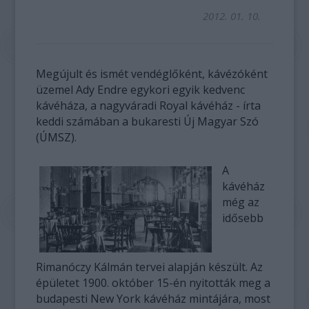
2012. 01. 10.
Megújult és ismét vendéglőként, kávézóként
üzemel Ady Endre egykori egyik kedvenc
kávéháza, a nagyváradi Royal kávéház - írta
keddi számában a bukaresti Új Magyar Szó
(ÚMSZ).
A
kávéház
még az
idősebb
Rimanóczy Kálmán tervei alapján készült. Az
épületet 1900. október 15-én nyitották meg a
budapesti New York kávéház mintájára, most