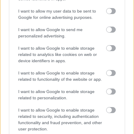
I want to allow my user data to be sent to
Google for online advertising purposes.
I want to allow Google to send me
personalized advertising.
I want to allow Google to enable storage
VECSEI H. MIKLÓS A ZSÁMBÉKI NYÁRI
SZÍNHÁZRÓL
related to analytics like cookies on web or
device identifiers in apps.
I want to allow Google to enable storage
A bejegyzés trackback címe:
related to functionality of the website or app.
https://kulturpart.hu/api/trackback/id/7925966
Kommentek:
I want to allow Google to enable storage
related to personalization.
A hozzászólások a
vonatkozó jogszabályok
értelmében felhasználói tartalomnak
minősülnek, értük a
szolgáltatás technikai
üzemeltetője semmilyen felelősséget
I want to allow Google to enable storage
nem vállal, azokat nem ellenőrzi. Kifogás esetén forduljon a blog szerkesztőjéhez.
related to security, including authentication
Részletek a
Felhasználási feltételekben
és az
adatvédelmi tájékoztatóban
.
functionality and fraud prevention, and other
user protection.