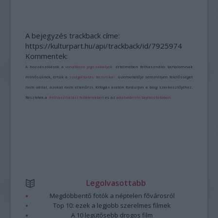
A bejegyzés trackback címe:
https://kulturpart.hu/api/trackback/id/7925974
Kommentek:
A hozzászólások a
vonatkozó jogszabályok
értelmében felhasználói tartalomnak
minősülnek, értük a
szolgáltatás technikai
üzemeltetője semmilyen felelősséget
nem vállal, azokat nem ellenőrzi. Kifogás esetén forduljon a blog szerkesztőjéhez.
Részletek a
Felhasználási feltételekben
és az
adatvédelmi tájékoztatóban
.
Legolvasottabb
Megdöbbentő fotók a néptelen fővárosról
Top 10: ezek a legjobb szerelmes filmek
A 10 legütősebb drogos film