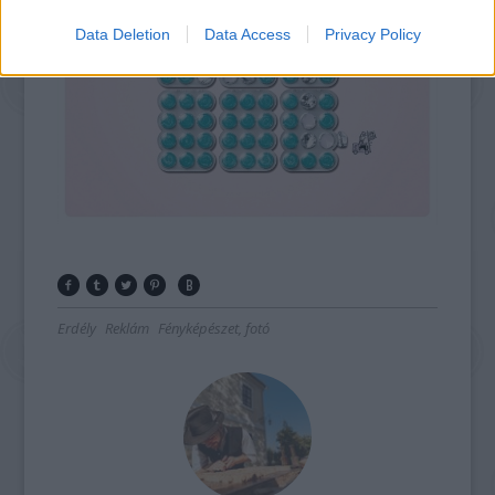
Data Deletion
Data Access
Privacy Policy
Erdély
Reklám
Fényképészet, fotó