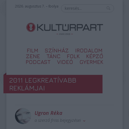
2026. augusztus 7. – Ibolya
FILM
SZÍNHÁZ
IRODALOM
ZENE
TÁNC
FOLK
KÉPZŐ
PODCAST
VIDEÓ
GYERMEK
2011 LEGKREATÍVABB
REKLÁMJAI
Ugron Réka
a szerző friss bejegyzései