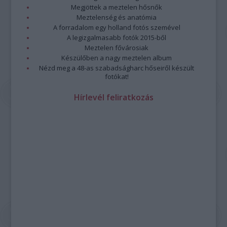
Megjöttek a meztelen hősnők
Meztelenség és anatómia
A forradalom egy holland fotós szemével
A legizgalmasabb fotók 2015-ből
Meztelen fővárosiak
Készülőben a nagy meztelen album
Nézd meg a 48-as szabadságharc hőseiről készült
fotókat!
Hírlevél feliratkozás