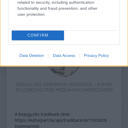
related to security, including authentication
functionality and fraud prevention, and other
user protection.
TERMÉSZETFELETTI ERŐK ÉS ELFELEDETT
TITKOK: ITT A SHELBY OAKS – A GONOSZ
NYOMÁBAN MAGYAR ELŐZETESE
CONFIRM
Data Deletion
Data Access
Privacy Policy
SZÁGULDÁS, SÁRKÁNYOK, ROSSZFIÚK – A NYÁR
10 LEGKEDVELTEBB MOZIJA MAGYARORSZÁGON
A bejegyzés trackback címe:
https://kulturpart.hu/api/trackback/id/7903828
Kommentek: