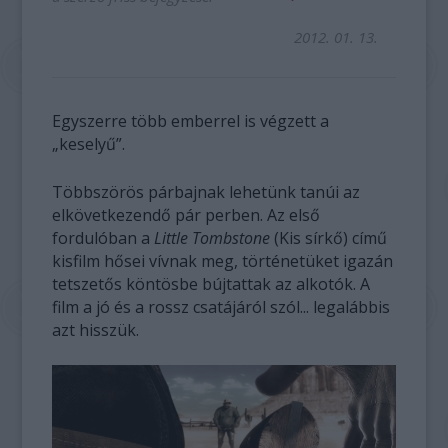
2012. 01. 13.
Egyszerre több emberrel is végzett a
„keselyű”.
Többszörös párbajnak lehetünk tanúi az
elkövetkezendő pár perben. Az első
fordulóban a
Little Tombstone
(Kis sírkő) című
kisfilm hősei vívnak meg, történetüket igazán
tetszetős köntösbe bújtattak az alkotók. A
film a jó és a rossz csatájáról szól... legalábbis
azt hisszük.