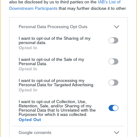
also be disclosed by us to third parties on the
IAB’s List of
eldöntötték az alkotók, akkor döntsék el
Downstream Participants
that may further disclose it to other
Önök a másodikat. Írják meg lentebb, hogy
third parties.
melyik csapat animációs rövidfilmje a jobb!
Please note that this website/app uses one or more Google
Personal Data Processing Opt Outs
services and may gather and store information including but
A lustábbak kedvéért íme
Little Tombstone
not limited to your visit or usage behaviour. You may click to
I want to opt-out of the Sharing of my
kihívója, a
Tadufeu
:
personal data.
grant or deny consent to Google and its third-party tags to
Opted In
use your data for below specified purposes in below Google
consent section.
I want to opt-out of the Sale of my
Personal Data.
Opted In
I want to opt-out of processing my
Personal Data for Targeted Advertising.
Opted In
I want to opt-out of Collection, Use,
Retention, Sale, and/or Sharing of my
Personal Data that Is Unrelated with the
Purposes for which it was collected.
Opted Out
Google consents