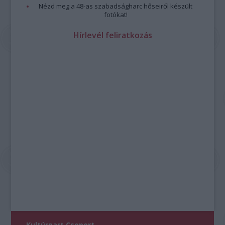
Nézd meg a 48-as szabadságharc hőseiről készült
fotókat!
Hírlevél feliratkozás
Kultúrpart Csoport