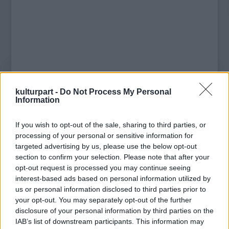
kulturpart -
Do Not Process My Personal
Information
A munka a francia ESMA (
Ecole Supérieure des
Métiers Artistiques
) művészetoktatással
If you wish to opt-out of the sale, sharing to third parties, or
foglalkozó felsőoktatási intézmény toulouse-
processing of your personal or sensitive information for
i kampuszának hallgatóit dicséri. Most
targeted advertising by us, please use the below opt-out
következik a párbaj következő fordulója,
section to confirm your selection. Please note that after your
opt-out request is processed you may continue seeing
hiszen a véletlen úgy hozta, hogy nem sokkal
interest-based ads based on personal information utilized by
ezelőtt ugyanennek az iskolának egy
us or personal information disclosed to third parties prior to
monpellier-i csapatától származó
your opt-out. You may separately opt-out of the further
produktumáról
adtunk hírt
.
disclosure of your personal information by third parties on the
IAB’s list of downstream participants. This information may
Ha már az első küzdelem eredményét