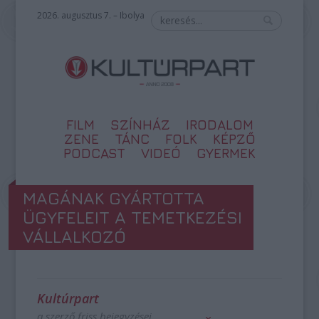
2026. augusztus 7. – Ibolya
FILM
SZÍNHÁZ
IRODALOM
ZENE
TÁNC
FOLK
KÉPZŐ
PODCAST
VIDEÓ
GYERMEK
MAGÁNAK GYÁRTOTTA
ÜGYFELEIT A TEMETKEZÉSI
VÁLLALKOZÓ
Kultúrpart
a szerző friss bejegyzései