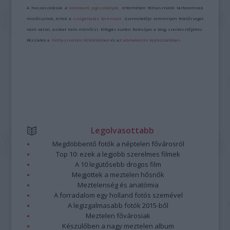
A hozzászólások a
vonatkozó jogszabályok
értelmében felhasználói tartalomnak
minősülnek, értük a
szolgáltatás technikai
üzemeltetője semmilyen felelősséget
nem vállal, azokat nem ellenőrzi. Kifogás esetén forduljon a blog szerkesztőjéhez.
Részletek a
Felhasználási feltételekben
és az
adatvédelmi tájékoztatóban
.
Legolvasottabb
Megdöbbentő fotók a néptelen fővárosról
Top 10: ezek a legjobb szerelmes filmek
A 10 legütősebb drogos film
Megjöttek a meztelen hősnők
Meztelenség és anatómia
A forradalom egy holland fotós szemével
A legizgalmasabb fotók 2015-ből
Meztelen fővárosiak
Készülőben a nagy meztelen album