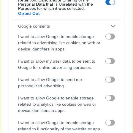
Retention, Sale, and/or Sharing of my
novemberben – tehát két hónappal az első
Personal Data that Is Unrelated with the
Purposes for which it was collected.
bebörtönzés után – egy tizenéves amis
Opted Out
„kivilágítatlan”, pontosabban fényvisszaverő
háromszöget nélkülöző bricskájába
Google consents
száguldott bele egy autós, a fiatal meghalt a
I want to allow Google to enable storage
balesetben.
related to advertising like cookies on web or
device identifiers in apps.
Több másik halálos közlekedési baleset is
történt tavaly Kentuckyban, de azokban nem
I want to allow my user data to be sent to
tudni, hogy szintén szerepet játszott-e a
Google for online advertising purposes.
háromszög hiánya – adta hírül a The Daily
Telegraph című brit lap.
I want to allow Google to send me
personalized advertising.
Forrás:
Hirado.hu
I want to allow Google to enable storage
related to analytics like cookies on web or
device identifiers in apps.
I want to allow Google to enable storage
Vallás
Kresz
Lavór
Közlekedéskultúra
related to functionality of the website or app.