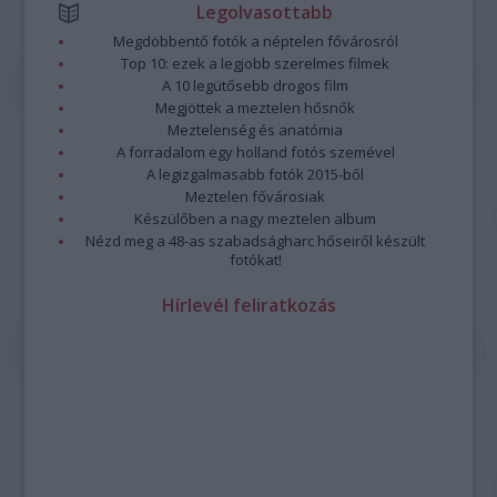
Legolvasottabb
Megdöbbentő fotók a néptelen fővárosról
Top 10: ezek a legjobb szerelmes filmek
A 10 legütősebb drogos film
Megjöttek a meztelen hősnők
Meztelenség és anatómia
A forradalom egy holland fotós szemével
A legizgalmasabb fotók 2015-ből
Meztelen fővárosiak
Készülőben a nagy meztelen album
Nézd meg a 48-as szabadságharc hőseiről készült
fotókat!
Hírlevél feliratkozás