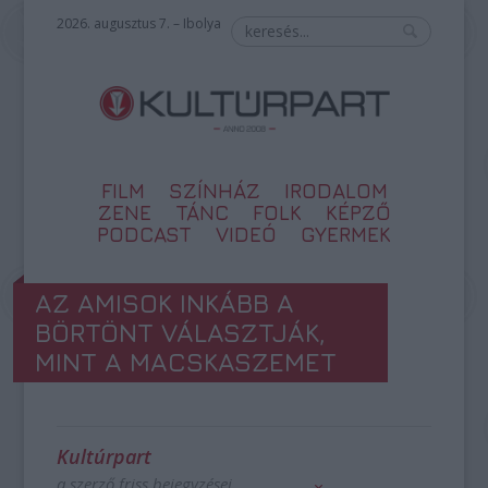
2026. augusztus 7. – Ibolya
FILM
SZÍNHÁZ
IRODALOM
ZENE
TÁNC
FOLK
KÉPZŐ
PODCAST
VIDEÓ
GYERMEK
AZ AMISOK INKÁBB A
BÖRTÖNT VÁLASZTJÁK,
MINT A MACSKASZEMET
Kultúrpart
a szerző friss bejegyzései