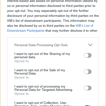
interest-based ads based on personal information utilized by
us or personal information disclosed to third parties prior to
your opt-out. You may separately opt-out of the further
disclosure of your personal information by third parties on the
IAB’s list of downstream participants. This information may
also be disclosed by us to third parties on the
IAB’s List of
Downstream Participants
that may further disclose it to other
third parties.
Please note that this website/app uses one or more Google
Personal Data Processing Opt Outs
Nem kizárt, hogy a polémia végül
services and may gather and store information including but
not limited to your visit or usage behaviour. You may click to
I want to opt-out of the Sharing of my
„beszürkül”. Felmerült ugyanis, hogy
personal data.
grant or deny consent to Google and its third-party tags to
narancssárga helyett szürke
Opted In
use your data for below specified purposes in below Google
fényvisszaverőket is elfogadjon a
consent section.
I want to opt-out of the Sale of my
közlekedésrendészet. Tíz éve tudományosan
Personal Data.
is vizsgálták, hogy van-e különbség a két szín
Opted In
baleset-megelőzési hatásfoka között és arra
I want to opt-out of processing my
jutottak, hogy nincs.
Personal Data for Targeted Advertising.
Opted In
Az amis lovaskocsik és autók karambolja
I want to opt-out of Collection, Use,
gyakran halálos kimenetelű. Tavaly