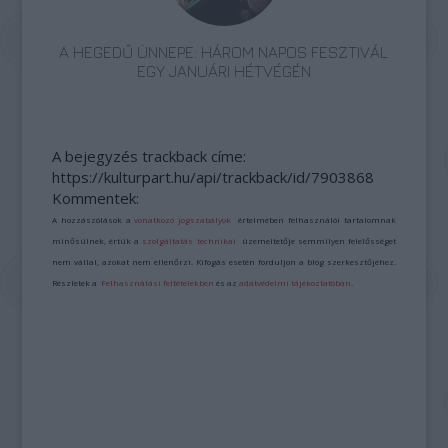
A HEGEDŰ ÜNNEPE: HÁROM NAPOS FESZTIVÁL
EGY JANUÁRI HÉTVÉGÉN
A bejegyzés trackback címe:
https://kulturpart.hu/api/trackback/id/7903868
Kommentek:
A hozzászólások a
vonatkozó jogszabályok
értelmében felhasználói tartalomnak
minősülnek, értük a
szolgáltatás technikai
üzemeltetője semmilyen felelősséget
nem vállal, azokat nem ellenőrzi. Kifogás esetén forduljon a blog szerkesztőjéhez.
Részletek a
Felhasználási feltételekben
és az
adatvédelmi tájékoztatóban
.