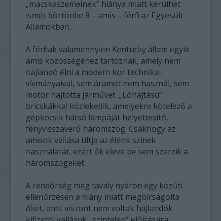
„macskaszemeinek” hiánya miatt kerülhet
ismét börtönbe 8 – amis – férfi az Egyesült
Államokban.
A férfiak valamennyien Kentucky állam egyik
amis közösségéhez tartoznak, amely nem
hajlandó élni a modern kor technikai
vívmányaival, sem áramot nem használ, sem
motor hajtotta járművet. „Lóhajtású”
bricskákkal közlekedik, amelyekre kötelező a
gépkocsik hátsó lámpáját helyettesítő,
fényvisszaverő háromszög. Csakhogy az
amisok vallása tiltja az élénk színek
használatát, ezért ők eleve be sem szerzik a
háromszögeket.
A rendőrség még tavaly nyáron egy közúti
ellenőrzésen a hiány miatt megbírságolta
őket, amit viszont nem voltak hajlandók
kifizetni vallásuk „színtelen” előírására