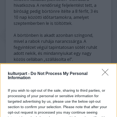
hivatkozva. A rendőrség feljelentést tett, a
bíróság pedig börtönre ítélte a 8 férfit, 3 és
10 nap közötti időtartamokra, amelyet
szeptemberben le is töltöttek.
A börtönben is akadt azonban színgond,
mivel a rabok ruhája narancssárga. A
fegyintézet végül tapintatosan sötét ruhát
adott nekik, és mindannyiukat egy nagy
közös cellában „szállásolta el”.
A börtön sem bírta azonban jobb belátásra
kulturpart -
Do Not Process My Personal
bírni a 8 férfit – akik mindegyike az Old Order
Information
of Swartzentruber nevű csoporthoz tartozik,
amely a legkonzervatívabb hagyományaiban
If you wish to opt-out of the sale, sharing to third parties, or
–, és újabb börtön vár rájuk. (Más amis
processing of your personal or sensitive information for
gyülekezetek rugalmasabbak, és hajlandók
targeted advertising by us, please use the below opt-out
kitenni a háromszöget.)
section to confirm your selection. Please note that after your
opt-out request is processed you may continue seeing