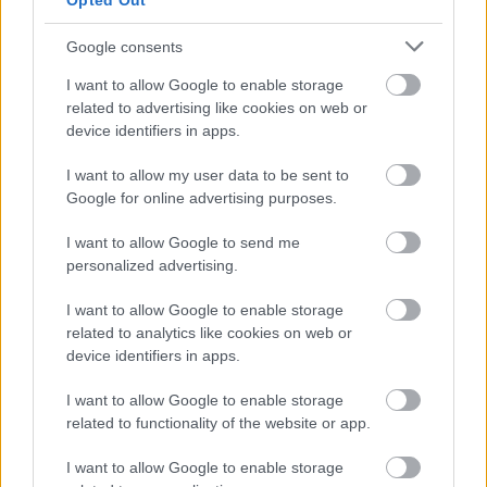
Opted Out
Aranyglóbuszt a
Downtown Abbey
kapta. Itt a
legjobb színésznőnek járó díjat Kate Winslet
Google consents
vehette át a
Mildred Pierce
-ben nyújtott
I want to allow Google to enable storage
alakításáért a férfiaknál pedig Idris Elba lett
related to advertising like cookies on web or
(
Luther
) a jutalmazott. A legjobb tévésorozat-
device identifiers in apps.
mellékszereplő a férfiaknál Peter Dinklage
lett a
Trónok harcá
ért. a nőknél pedig Jessica
I want to allow my user data to be sent to
Lange az
American Horror Story
-ért.
Google for online advertising purposes.
Morgan Freemant a Cecil B. DeMille Életmű-
I want to allow Google to send me
díjban részesítették. A díjkiosztót
personalized advertising.
megelőzően az idegen nyelvű film
I want to allow Google to enable storage
kategóriában egymással is versenyző
related to analytics like cookies on web or
Angelina Jolie és Pedro Almodóvar
device identifiers in apps.
bejelentette, hogy a jövőben közös filmet
kíván forgatni.
I want to allow Google to enable storage
related to functionality of the website or app.
A hétvégén egyébként az amerikai mozikban
a Mark Wahlberg főszereplésével bemutatott
I want to allow Google to enable storage