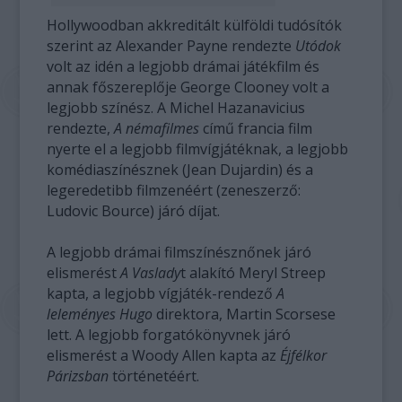
Hollywoodban akkreditált külföldi tudósítók
szerint az Alexander Payne rendezte
Utódok
volt az idén a legjobb drámai játékfilm és
annak főszereplője George Clooney volt a
legjobb színész. A Michel Hazanavicius
rendezte,
A némafilmes
című francia film
nyerte el a legjobb filmvígjátéknak, a legjobb
komédiaszínésznek (Jean Dujardin) és a
legeredetibb filmzenéért (zeneszerző:
Ludovic Bource) járó díjat.
A legjobb drámai filmszínésznőnek járó
elismerést
A Vaslady
t alakító Meryl Streep
kapta, a legjobb vígjáték-rendező
A
leleményes Hugo
direktora, Martin Scorsese
lett. A legjobb forgatókönyvnek járó
elismerést a Woody Allen kapta az
Éjfélkor
Párizsban
történetéért.