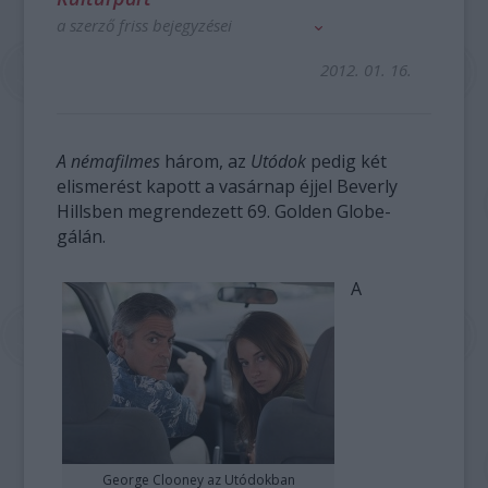
a szerző friss bejegyzései
2012. 01. 16.
A némafilmes
három, az
Utódok
pedig két
elismerést kapott a vasárnap éjjel Beverly
Hillsben megrendezett 69. Golden Globe-
gálán.
A
George Clooney az Utódokban