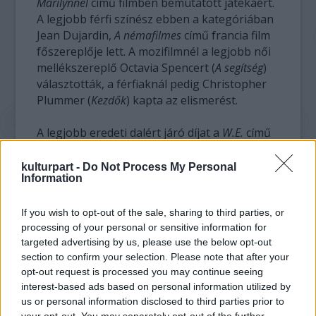
Marilynnel
című filmben bemutatott játékáért.
A legjobb férfi színész ebben a kategóriában
Jean Dujardin,
A némafilmes
című francia film
főszereplője lett. A mozifilmnél a legjobb női
mellékszereplő Octavia Spencert (
A segítség
)
választották, a férfiaknál pedig Christopher
Plummer (
Kezdők
) kapta az elismerést.
A legjobb eredeti dalért járó díjat a
W.E.
című
filmben elhangzott 'Masterpiece' című
betétért Madonna vehette át, az alkotótársai,
kulturpart -
Do Not Process My Personal
Information
Julie Frost és Jimmy Harry nevében is.
A televíziós produkciók közül a
Homeland
If you wish to opt-out of the sale, sharing to third parties, or
processing of your personal or sensitive information for
alkotóinak két kategóriában sikerült
targeted advertising by us, please use the below opt-out
nyerniük: ez lett a legjobb drámai sorozat, s
section to confirm your selection. Please note that after your
Claire Danes megkapta az ebben a
opt-out request is processed you may continue seeing
kategóriába a legjobb színésznőnek járó
interest-based ads based on personal information utilized by
díjat. A legjobb férfi színész itt a
Boss
us or personal information disclosed to third parties prior to
címszerepét alakító Kelsey Grammer lett.