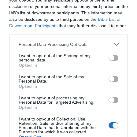
your opt-out. You may separately opt-out of the further
disclosure of your personal information by third parties on the
A televíziós musical és komédiasorozatok
IAB’s list of downstream participants. This information may
kategória legjobb színésze Matt Leblanc lett
also be disclosed by us to third parties on the
IAB’s List of
(
Sikersorozat
), a nőknél pedig Laura Dernt
Downstream Participants
that may further disclose it to other
third parties.
részesítették ebben az elismerésben, a
Megvilágosultam
ban nyújtott alakításáért. A
Please note that this website/app uses one or more Google
Personal Data Processing Opt Outs
sorozatok ezen kategóriájában a
Modern
services and may gather and store information including but
család
végzett az első helyen.
not limited to your visit or usage behaviour. You may click to
I want to opt-out of the Sharing of my
personal data.
grant or deny consent to Google and its third-party tags to
Opted In
A
use your data for below specified purposes in below Google
televíziós
consent section.
I want to opt-out of the Sale of my
Personal Data.
Opted In
I want to opt-out of processing my
Personal Data for Targeted Advertising.
Opted In
I want to opt-out of Collection, Use,
Retention, Sale, and/or Sharing of my
Mildred Pierce
Personal Data that Is Unrelated with the
Purposes for which it was collected.
sorozatok és tévéfilmek kategóriájában az