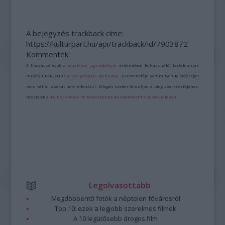
A bejegyzés trackback címe:
https://kulturpart.hu/api/trackback/id/7903872
Kommentek:
A hozzászólások a
vonatkozó jogszabályok
értelmében felhasználói tartalomnak
minősülnek, értük a
szolgáltatás technikai
üzemeltetője semmilyen felelősséget
nem vállal, azokat nem ellenőrzi. Kifogás esetén forduljon a blog szerkesztőjéhez.
Részletek a
Felhasználási feltételekben
és az
adatvédelmi tájékoztatóban
.
Legolvasottabb
Megdöbbentő fotók a néptelen fővárosról
Top 10: ezek a legjobb szerelmes filmek
A 10 legütősebb drogos film