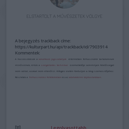
ELSTARTOLT A MŰVÉSZETEK VÖLGYE
A bejegyzés trackback címe:
https://kulturpart.hu/api/trackback/id/7903914
Kommentek:
A hozzászólások a
vonatkozó jogszabályok
értelmében felhasználói tartalomnak
minősülnek, értük a
szolgáltatás technikai
üzemeltetője semmilyen felelősséget
nem vállal, azokat nem ellenőrzi. Kifogás esetén forduljon a blog szerkesztőjéhez.
Részletek a
Felhasználási feltételekben
és az
adatvédelmi tájékoztatóban
.
Legolvasottabb