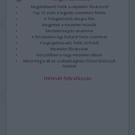
Megdöbbentő fotók a néptelen fővárosról
Top 10: ezek a legjobb szerelmes filmek
A 10 legütősebb drogos film
Megjöttek a meztelen hősnők
Meztelenség és anatómia
A forradalom egy holland fotós szemével
A legizgalmasabb fotók 2015-ből
Meztelen fővárosiak
Készülőben a nagy meztelen album
Nézd meg a 48-as szabadságharc hőseiről készült
fotókat!
Hírlevél feliratkozás