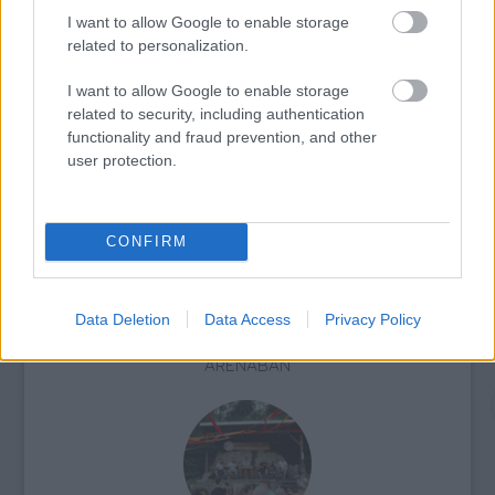
I want to allow Google to enable storage
related to personalization.
I want to allow Google to enable storage
PÉTER BENCE HAZATÉR - A VILÁGSZTÁR
related to security, including authentication
ZONGORISTA BUDAPESTEN MUTATJA BE
functionality and fraud prevention, and other
LEGÚJABB PRODUKCIÓJÁT
user protection.
CONFIRM
Data Deletion
Data Access
Privacy Policy
VALMAR – ÉV VÉGI SZUPERKONCERT AZ
ARÉNÁBAN