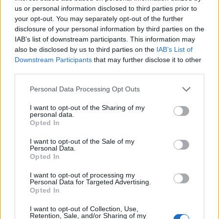
majd, az építkezés várható befejezéséig, 2013
us or personal information disclosed to third parties prior to
végéig.
your opt-out. You may separately opt-out of the further
disclosure of your personal information by third parties on the
IAB’s list of downstream participants. This information may
A Design Terminál ügyvezetője közölte: a
also be disclosed by us to third parties on the
IAB’s List of
Gödör területe a beruházásnak
Downstream Participants
that may further disclose it to other
köszönhetően mintegy 1000 négyzetméterrel
third parties.
fog bővülni. Muraközy Péter a klub anyagi
hátteréről szólva jelezte: ahogy eddig, a
Please note that this website/app uses one or more Google
Personal Data Processing Opt Outs
programokat a jövőben is a vendéglátás
services and may gather and store information including but
not limited to your visit or usage behaviour. You may click to
I want to opt-out of the Sharing of my
bevételeiből és külső támogatásokból
personal data.
grant or deny consent to Google and its third-party tags to
finanszírozzák majd. Mint megjegyezte, a Volt
Opted In
use your data for below specified purposes in below Google
fesztivál és a Balaton Sound
consent section.
I want to opt-out of the Sale of my
programigazgatói teendőit a jövőben is
Personal Data.
ellátja. Az intézményt eddig üzemeltető Unico
Opted In
Kft. vezetői a tájékoztatón közölték, az
I want to opt-out of processing my
általuk kitalált Gödör Klub elnevezés
Personal Data for Targeted Advertising.
használatát az új működtetők számára nem
Opted In
engedélyezik.
I want to opt-out of Collection, Use,
Retention, Sale, and/or Sharing of my