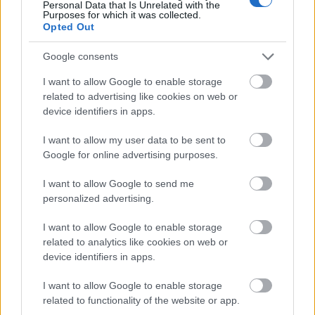
"Kilenc évnyi működés után a minisztériumtól
Personal Data that Is Unrelated with the
Purposes for which it was collected.
negyed évet kértem, hogy normálisan ki
Opted Out
tudjam vezetni a programjainkat és időt
kapjon a nyolcvan dolgozónk" - idézte fel
Google consents
Fülep Ákos. A Gödör Klub vezetője a KIM
I want to allow Google to enable storage
eljárását nehezményezve hozzáfűzte: a tárca
related to advertising like cookies on web or
által bekért komplex üzemeltetési-
device identifiers in apps.
működtetési-beruházási ajánlatukra csak a
sajtótájékoztató reggelén kaptak - elutasító -
I want to allow my user data to be sent to
választ.
Google for online advertising purposes.
Forrás:
MTI
I want to allow Google to send me
personalized advertising.
I want to allow Google to enable storage
related to analytics like cookies on web or
Kultúra
Budapest
Zene
Gödör Klub
device identifiers in apps.
I want to allow Google to enable storage
related to functionality of the website or app.