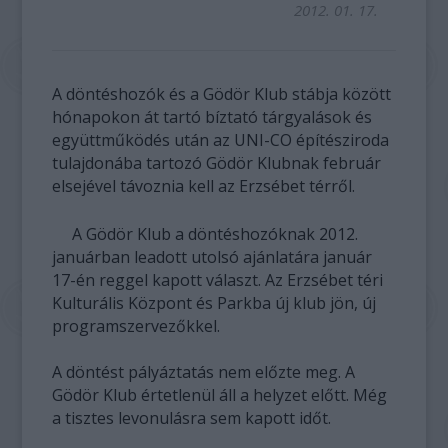
2012. 01. 17.
A döntéshozók és a Gödör Klub stábja között
hónapokon át tartó bíztató tárgyalások és
együttműködés után az UNI-CO építésziroda
tulajdonába tartozó Gödör Klubnak február
elsejével távoznia kell az Erzsébet térről.
A Gödör Klub a döntéshozóknak 2012.
januárban leadott utolsó ajánlatára január
17-én reggel kapott választ. Az Erzsébet téri
Kulturális Központ és Parkba új klub jön, új
programszervezőkkel.
A döntést pályáztatás nem előzte meg. A
Gödör Klub értetlenül áll a helyzet előtt. Még
a tisztes levonulásra sem kapott időt.