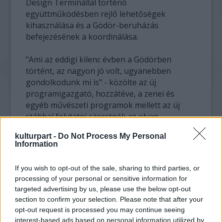
Design Terminállal történő
együttműködésben rejlő lehetőségek
kihasználása és a Gödör-beruházás
befejezésének a koordinálása.
"Ami az eddigi kilenc évben a Gödörben
történt, az nagyon jó volt, ugyanebben
gondolkodunk mi is" - közölte az új
programigazgató, hozzátéve, a zenei és
egyéb művészeti programok mellett az új
stábbal folytatni szeretnék az olyan
értékteremtő kezdeményezéseket is, mint a
kulturpart -
Do Not Process My Personal
roma programok vagy a táncházak.Újságírói
Information
kérdésre válaszolva Englert Róbert elmondta:
már készül a Gödör beruházási terve, az
If you wish to opt-out of the sale, sharing to third parties, or
ingatlan eddig kihasználatlan tereiben 2012
processing of your personal or sensitive information for
második felében indulhat meg az építkezés.
targeted advertising by us, please use the below opt-out
Az átadás-átvétel február elején tíznapos
section to confirm your selection. Please note that after your
szünettel jár, ezt követően a klub programjai
opt-out request is processed you may continue seeing
a beruházással párhuzamosan is futnak
interest-based ads based on personal information utilized by