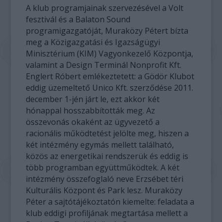
A klub programjainak szervezésével a Volt
fesztivál és a Balaton Sound
programigazgatóját, Muraközy Pétert bízta
meg a Közigazgatási és Igazságügyi
Minisztérium (KIM) Vagyonkezelő Központja,
valamint a Design Terminál Nonprofit Kft.
Englert Róbert emlékeztetett: a Gödör Klubot
eddig üzemeltető Unico Kft. szerződése 2011.
december 1-jén járt le, ezt akkor két
hónappal hosszabbították meg. Az
összevonás okaként az ügyvezető a
racionális működtetést jelölte meg, hiszen a
két intézmény egymás mellett található,
közös az energetikai rendszerük és eddig is
több programban együttműködtek. A két
intézmény összefoglaló neve Erzsébet téri
Kulturális Központ és Park lesz. Muraközy
Péter a sajtótájékoztatón kiemelte: feladata a
klub eddigi profiljának megtartása mellett a