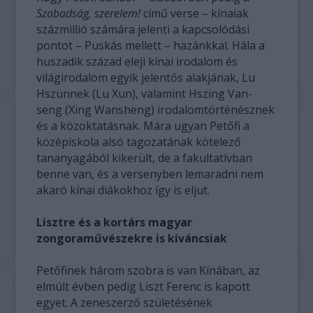
Szabadság, szerelem!
című verse – kínaiak
százmillió számára jelenti a kapcsolódási
pontot – Puskás mellett – hazánkkal. Hála a
huszadik század eleji kínai irodalom és
világirodalom egyik jelentős alakjának, Lu
Hszünnek (Lu Xun), valamint Hszing Van-
seng (Xing Wansheng) irodalomtörténésznek
és a közoktatásnak. Mára ugyan Petőfi a
középiskola alsó tagozatának kötelező
tananyagából kikerült, de a fakultatívban
benne van, és a versenyben lemaradni nem
akaró kínai diákokhoz így is eljut.
Lisztre és a kortárs magyar
zongoraművészekre is kíváncsiak
Petőfinek három szobra is van Kínában, az
elmúlt évben pedig Liszt Ferenc is kapott
egyet. A zeneszerző születésének