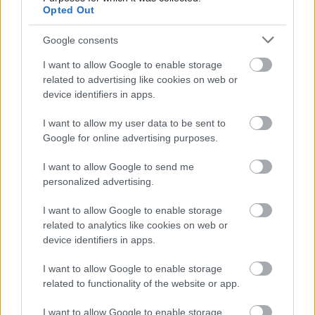
Opted Out
Google consents
I want to allow Google to enable storage
related to advertising like cookies on web or
device identifiers in apps.
I want to allow my user data to be sent to
Google for online advertising purposes.
olyanokat, akiket műfordítással lehetne
megbízni. Néhány éve a kínai származású
I want to allow Google to send me
Galla Endréné fordításában Magyarországon
personalized advertising.
megjelent kínaiul az
Egri csillagok
, és két
I want to allow Google to enable storage
nyelven korlátozott példányszámban az
related to analytics like cookies on web or
Argumentum Kiadó megjelentette Weöres
device identifiers in apps.
Sándor
A teljesség felé
című
szemelvénygyűjteményét, a nyolcvanöt éves
I want to allow Google to enable storage
Csaj Pong-féj (Chai Pengfei) munkáját. Utóbbi
related to functionality of the website or app.
egy filozófiai tárgyú kötet, amely a
visszhangokból ítélve igencsak megnyerte
I want to allow Google to enable storage