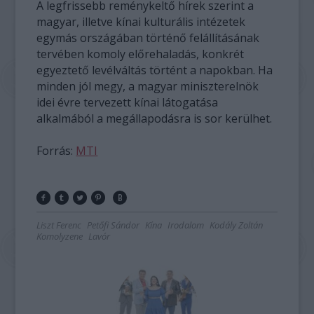
A legfrissebb reménykeltő hírek szerint a
magyar, illetve kínai kulturális intézetek
egymás országában történő felállításának
tervében komoly előrehaladás, konkrét
egyeztető levélváltás történt a napokban. Ha
minden jól megy, a magyar miniszterelnök
idei évre tervezett kínai látogatása
alkalmából a megállapodásra is sor kerülhet.
Forrás:
MTI
Liszt Ferenc
Petőfi Sándor
Kína
Irodalom
Kodály Zoltán
Komolyzene
Lavór