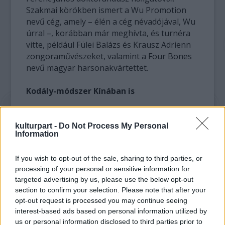
Szakmai körökben ismert a Wu Promotion
nevű cég, amely – élén a cég névadójával, Wu
úrral –, korábban már meghívta, és turnéra
vitte, például Fülei Balázs és Krausz Adrienn
zongoraművészeket, valamint a Four Bones
nevű magyar harsonakvártettet.
Kodály-módszer Kínában is
A kínai a globális kulturális piac része, aki
odamegy, annak a legjobbakkal kell
kulturpart -
Do Not Process My Personal
Information
megmérkőznie. Kínában a klasszikus zene
egyre népszerűbb, több millió gyerek tanul
If you wish to opt-out of the sale, sharing to third parties, or
zongorázni, és az érdeklődés élénkülése
processing of your personal or sensitive information for
mellett a zeneértésben is nagyot léptek előre.
targeted advertising by us, please use the below opt-out
A kínai központi zeneakadémiához tartozóan
section to confirm your selection. Please note that after your
működik a kínai Kodály Társaság, amely a
opt-out request is processed you may continue seeing
zene élvezetének tanítását támogatja,
interest-based ads based on personal information utilized by
könyvet jelentetett meg, népszerűsíti a
us or personal information disclosed to third parties prior to