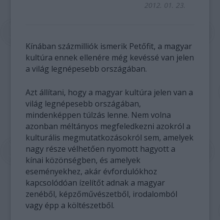
2012. 01. 23.
Kínában százmilliók ismerik Petőfit, a magyar
kultúra ennek ellenére még kevéssé van jelen
a világ legnépesebb országában.
Azt állítani, hogy a magyar kultúra jelen van a
világ legnépesebb országában,
mindenképpen túlzás lenne. Nem volna
azonban méltányos megfeledkezni azokról a
kulturális megmutatkozásokról sem, amelyek
nagy része vélhetően nyomott hagyott a
kínai közönségben, és amelyek
eseményekhez, akár évfordulókhoz
kapcsolódóan ízelítőt adnak a magyar
zenéből, képzőművészetből, irodalomból
vagy épp a költészetből.