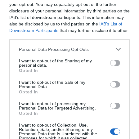
Kodály-módszert. Tavaly például egy olyan
your opt-out. You may separately opt-out of the further
osztály indult, ahol szellemi- és testi
disclosure of your personal information by third parties on the
fogyatékkal élő gyerekek oktatásában
IAB’s list of downstream participants. This information may
alkalmazzák a magyar művészről elnevezett
also be disclosed by us to third parties on the
IAB’s List of
Downstream Participants
módszert. Azok, akik találkoztak ezekkel a
that may further disclose it to other
third parties.
gyerekekkel, elmondták, megható volt látni,
ahogy élvezték a zenét, a játékot.
Please note that this website/app uses one or more Google
Personal Data Processing Opt Outs
services and may gather and store information including but
Alig találni műfordítót, és film is
not limited to your visit or usage behaviour. You may click to
I want to opt-out of the Sharing of my
personal data.
lemaradt
grant or deny consent to Google and its third-party tags to
Opted In
use your data for below specified purposes in below Google
consent section.
Ami az
I want to opt-out of the Sale of my
Personal Data.
irodalmat
Opted In
illeti, alig
találni
I want to opt-out of processing my
Personal Data for Targeted Advertising.
Opted In
I want to opt-out of Collection, Use,
Retention, Sale, and/or Sharing of my
Personal Data that Is Unrelated with the
Purposes for which it was collected.