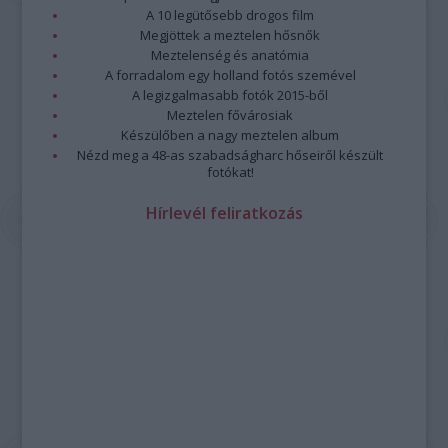
A 10 legütősebb drogos film
Megjöttek a meztelen hősnők
Meztelenség és anatómia
A forradalom egy holland fotós szemével
A legizgalmasabb fotók 2015-ből
Meztelen fővárosiak
Készülőben a nagy meztelen album
Nézd meg a 48-as szabadságharc hőseiről készült
fotókat!
Hírlevél feliratkozás