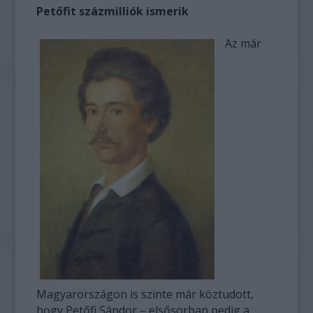
Petőfit százmilliók ismerik
Az már
Magyarországon is szinte már köztudott,
hogy Petőfi Sándor – elsősorban pedig a