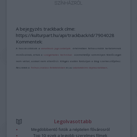
SZÍNHÁZRÓL
A bejegyzés trackback címe:
https://kulturpart.hu/api/trackback/id/7904028
Kommentek:
A hozzászólások a
vonatkozó jogszabályok
értelmében felhasználói tartalomnak
minősülnek, értük a
szolgáltatás technikai
üzemeltetője semmilyen felelősséget
nem vállal, azokat nem ellenőrzi. Kifogás esetén forduljon a blog szerkesztőjéhez.
Részletek a
Felhasználási feltételekben
és az
adatvédelmi tájékoztatóban
.
Legolvasottabb
Megdöbbentő fotók a néptelen fővárosról
Top 10: ezek a legjobb szerelmes filmek