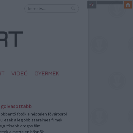
ST
VIDEÓ
GYERMEK
egolvasottabb
öbbentő fotók a néptelen fővárosról
0: ezek a legjobb szerelmes filmek
legütősebb drogos film
öttek a meztelen hősnők