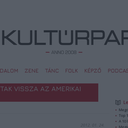
ODALOM
ZENE
TÁNC
FOLK
KÉPZŐ
PODCA
TAK VISSZA AZ AMERIKAI
L
Megd
Top 1
A 10 
2012. 01. 24.
Megj