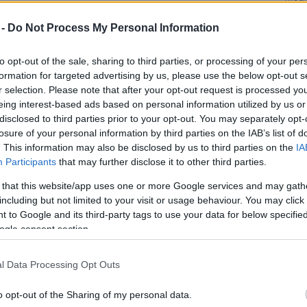
Mezt
A fo
 -
Do Not Process My Personal Information
A leg
ak vissza ellopott régészeti kincseket amerikai
Mezt
to opt-out of the sale, sharing to third parties, or processing of your per
szországi múzeumoknak.
Kész
formation for targeted advertising by us, please use the below opt-out s
Nézd
r selection. Please note that after your opt-out request is processed y
készü
Az olasz sajtó szerint több mint százhetven olyan
eing interest-based ads based on personal information utilized by us or
ókori szobor, váza, illetve feliratos sírkő érkezett
Hírle
disclosed to third parties prior to your opt-out. You may separately opt-
vissza Olaszországba, melyeket Lazio és Puglia
losure of your personal information by third parties on the IAB’s list of
tartományból, valamint Szardínia szigetéről loptak
. This information may also be disclosed by us to third parties on the
IA
el. További száznegyven, szintén Itáliából
Participants
that may further disclose it to other third parties.
származó régészeti leletet a New York-i
 that this website/app uses one or more Google services and may gath
Metropolitan múzeum szolgáltatott vissza.
including but not limited to your visit or usage behaviour. You may click 
 to Google and its third-party tags to use your data for below specifi
istennője is, a visszaszolgáltatott kincsek között
ogle consent section.
észült, fej nélküli Fortuna-szobor is, amelyet a
li Fiumicinóból lopták el, ahol a helyi háborús
l Data Processing Opt Outs
o opt-out of the Sharing of my personal data.
lentősebb műalkotást, amely most szintén