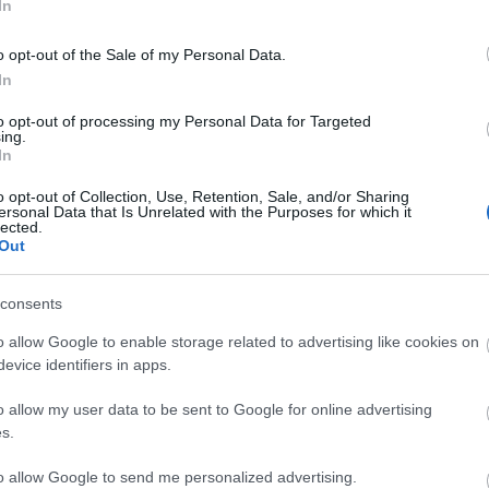
In
 amerikai cég vásárolt meg egy New York-i
o opt-out of the Sale of my Personal Data.
In
ajdonosok önként visszaadták az ókori tárgyakat,
rületén levő múzeumokban állítanak ki.
to opt-out of processing my Personal Data for Targeted
ing.
In
o opt-out of Collection, Use, Retention, Sale, and/or Sharing
ersonal Data that Is Unrelated with the Purposes for which it
lected.
Out
consents
o allow Google to enable storage related to advertising like cookies on
evice identifiers in apps.
o allow my user data to be sent to Google for online advertising
s.
BAN
LÉTEZIK
VARÁZSLATOS
MÚZEUMUTCA
to allow Google to send me personalized advertising.