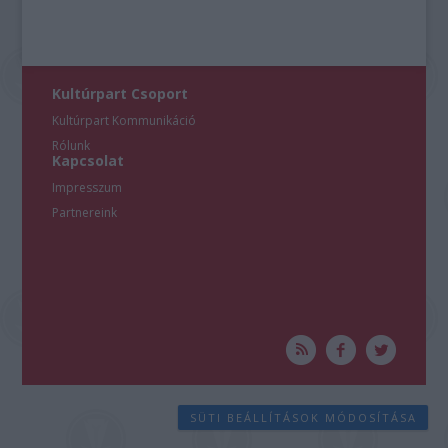
Kultúrpart Csoport
Kultúrpart Kommunikáció
Rólunk
Kapcsolat
Impresszum
Partnereink
SÜTI BEÁLLÍTÁSOK MÓDOSÍTÁSA