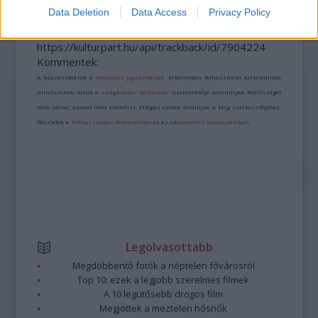
Data Deletion
Data Access
Privacy Policy
A bejegyzés trackback címe:
https://kulturpart.hu/api/trackback/id/7904224
Kommentek:
A hozzászólások a
vonatkozó jogszabályok
értelmében felhasználói tartalomnak
minősülnek, értük a
szolgáltatás technikai
üzemeltetője semmilyen felelősséget
nem vállal, azokat nem ellenőrzi. Kifogás esetén forduljon a blog szerkesztőjéhez.
Részletek a
Felhasználási feltételekben
és az
adatvédelmi tájékoztatóban
.
Legolvasottabb
Megdöbbentő fotók a néptelen fővárosról
Top 10: ezek a legjobb szerelmes filmek
A 10 legütősebb drogos film
Megjöttek a meztelen hősnők