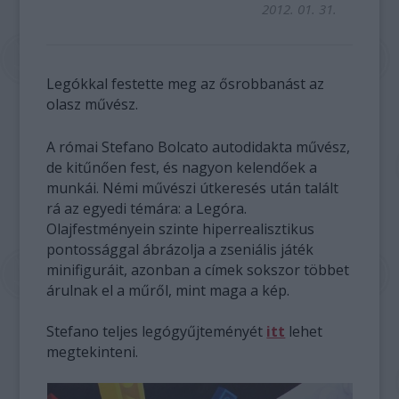
2012. 01. 31.
Legókkal festette meg az ősrobbanást az
olasz művész.
A római Stefano Bolcato autodidakta művész,
de kitűnően fest, és nagyon kelendőek a
munkái. Némi művészi útkeresés után talált
rá az egyedi témára: a Legóra.
Olajfestményein szinte hiperrealisztikus
pontossággal ábrázolja a zseniális játék
minifiguráit, azonban a címek sokszor többet
árulnak el a műről, mint maga a kép.
Stefano teljes legógyűjteményét
itt
lehet
megtekinteni.