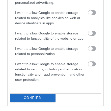
personalized advertising.
Képző
Keretező
I want to allow Google to enable storage
related to analytics like cookies on web or
device identifiers in apps.
I want to allow Google to enable storage
related to functionality of the website or app.
I want to allow Google to enable storage
AZ EMBERSÉG ÜNNEPE
related to personalization.
I want to allow Google to enable storage
related to security, including authentication
functionality and fraud prevention, and other
user protection.
„NEM TÖBB EZER EMBERRE UTAZUNK, HANEM
CONFIRM
EGY VÁLOGATOTT TÁRSASÁGRA”