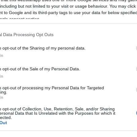
egyre divatosabb elfoglaltsággá teszik az olvasást.
including but not limited to your visit or usage behaviour. You may click 
A 10 év fölötti gyerekek – akiknek az iskolában
 to Google and its third-party tags to use your data for below specifi
már nem tanítják önálló tantárgyként az olvasást
ogle consent section.
–, ezeken a regényeken keresztül mégis
kapcsolatban maradhatnak a könyvek világával. Ez
l Data Processing Opt Outs
jó hatással van egyrészt a gyerekek olvasási
egszeretteti az olvasást, így felnőtt korban is
o opt-out of the Sharing of my personal data.
In
lá a legnagyobb könyvkereskedelmi hálózatok
o opt-out of the Sale of my Personal Data.
 Míg korábban a toplisták élén a kisebb, 3-6 éves
In
vek szerepeltek, addig a mostani statisztika
to opt-out of processing my Personal Data for Targeted
 7 olyan is van, amelyeket 10 éves vagy annál
ing.
In
o opt-out of Collection, Use, Retention, Sale, and/or Sharing
2010 között kiadott gyermek- és ifjúsági irodalom
ersonal Data that Is Unrelated with the Purposes for which it
 nőtt az egy évben kiadott gyerekkönyvek száma, a
lected.
Out
ntén nőtt a 6-14 éveseknek szóló könyvek aránya
g 7%-kal. Ám a kiadott könyvek csaknem 60%-a