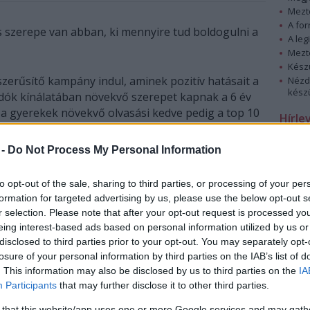
Mezt
A fo
 szerepe van abban, ki mennyire tud boldogulni a
A leg
Mezt
Kész
erűsítő kampány indul, aminek pozitív hatásait a
Nézd
készü
kiadók kínálatában növekvő szerepet kapnak a 6 év
 a gyerekek növekvő olvasási kedve pedig a top 10
Hírle
ban is megmutatkozik.
 -
Do Not Process My Personal Information
k feladata az, hogy az olvasás a gyerekek
ok különóra, az internet és a televízió világában
to opt-out of the sale, sharing to third parties, or processing of your per
et arra, hogy szépirodalom olvasásával töltsék el
formation for targeted advertising by us, please use the below opt-out s
r selection. Please note that after your opt-out request is processed y
eing interest-based ads based on personal information utilized by us or
Az elmúlt években a Harry Potter-láz új színezetet
disclosed to third parties prior to your opt-out. You may separately opt-
adott az ifjúsági könyvek piacának. A fiatalok
losure of your personal information by third parties on the IAB’s list of
körében nagy népszerűségnek örvendő könyvek,
. This information may also be disclosed by us to third parties on the
IA
Participants
that may further disclose it to other third parties.
amilyenek a varázslótanonc történetei voltak,
vagy manapság a vámpírokról szóló olvasmányok,
 that this website/app uses one or more Google services and may gath