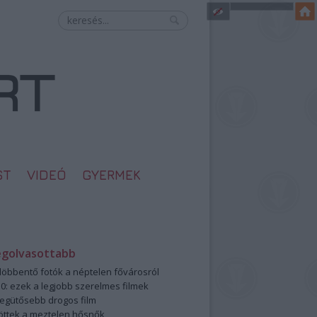
ST
VIDEÓ
GYERMEK
egolvasottabb
öbbentő fotók a néptelen fővárosról
0: ezek a legjobb szerelmes filmek
legütősebb drogos film
öttek a meztelen hősnők