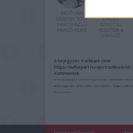
ERDŐ VAN
IDÉN IS A
IDEBENN: TÓTH
GYEREK
MARCSI AZ ÚJ
SZIGETTEL
MARGÓ-DÍJAS
KEZDŐDIK A
VAKÁCIÓ
A bejegyzés trackback címe:
https://kulturpart.hu/api/trackback/id
Kommentek:
A hozzászólások a
vonatkozó jogszabályok
értelmében felhas
felelősséget nem vállal, azokat nem ellenőrzi. Kifogás esetén 
tájékoztatóban
.
Kultúrpart Csoport
Kap