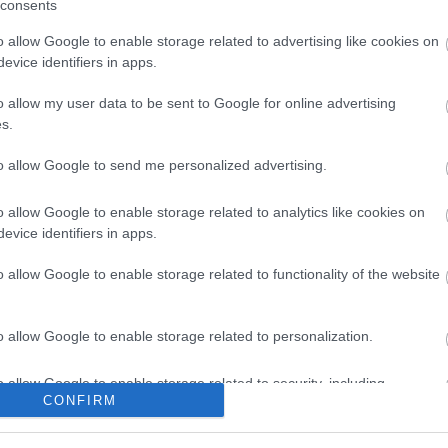
nak készült a vizsgált időszakban. Pedig ahogy az
consents
jól megírt, a célcsoportnak szóló könyv rá tudja
o allow Google to enable storage related to advertising like cookies on
lyt az olvasásra.
evice identifiers in apps.
nek olyan könyvek, melyek elolvasása trendi a
o allow my user data to be sent to Google for online advertising
t más módon is fenn kell tartani. Ebben segítenek
s.
rűsítő kampányok, mint amilyen az Oktatáskutató
dagógiai Könyvtár és Múzeum által létrehozott
to allow Google to send me personalized advertising.
átékos feladatok és információk mellett javaslatot
 könyveket olvasson.
o allow Google to enable storage related to analytics like cookies on
evice identifiers in apps.
o allow Google to enable storage related to functionality of the website
Gyerekkönyv
o allow Google to enable storage related to personalization.
o allow Google to enable storage related to security, including
CONFIRM
cation functionality and fraud prevention, and other user protection.