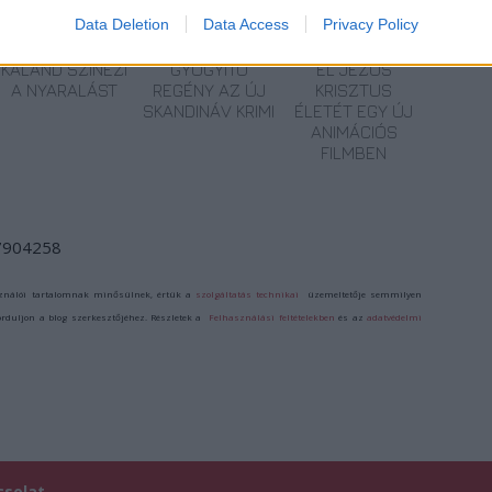
Data Deletion
Data Access
Privacy Policy
VARÁZSLATOS
AZ ÁZSIAI
DICKENS MESÉLI
KALAND SZÍNEZI
GYÓGYÍTÓ
EL JÉZUS
A NYARALÁST
REGÉNY AZ ÚJ
KRISZTUS
SKANDINÁV KRIMI
ÉLETÉT EGY ÚJ
ANIMÁCIÓS
FILMBEN
/7904258
ználói tartalomnak minősülnek, értük a
szolgáltatás technikai
üzemeltetője semmilyen
forduljon a blog szerkesztőjéhez. Részletek a
Felhasználási feltételekben
és az
adatvédelmi
csolat