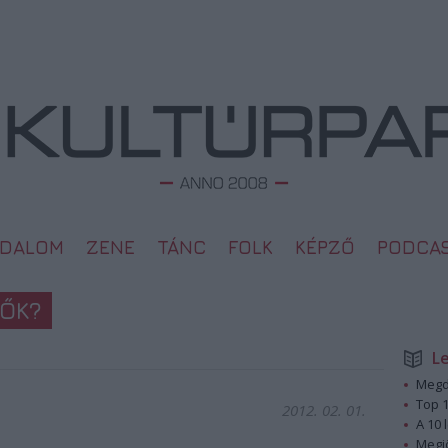
ODALOM
ZENE
TÁNC
FOLK
KÉPZŐ
PODCA
NŐK?
L
Megd
Top 1
2012. 02. 01.
A 10 
Megj