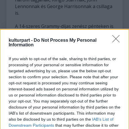
Lennonnak és George Harrisonnak a csillaga
is.
A 14-szeres Grammy-díjas zenész pénteken is
a reflektorfényben áll: a MusiCares
Alapítvány az Év embere kitüntetést
kulturpart -
Do Not Process My Personal
Information
adományozza Paul McCartney-nak
humanitárius tevékenységéért.
If you wish to opt-out of the sale, sharing to third parties, or
processing of your personal or sensitive information for
A vasárnapi Grammy-díjkiosztón pedig újabb
targeted advertising by us, please use the below opt-out
szobrocskával gyarapodhat az idén
section to confirm your selection. Please note that after your
júniusban 70. születésnapját ünneplő brit
opt-out request is processed you may continue seeing
zenész: a tavaly újrakiadott, eredetileg 1973-
interest-based ads based on personal information utilized by
ban megjelent Band On The Run című
us or personal information disclosed to third parties prior to
lemezét a legjobb történelmi album
your opt-out. You may separately opt-out of the further
kategóriában jelölték az elismerésre. Paul
disclosure of your personal information by third parties on the
McCartney legújabb albuma, a Kisses On The
IAB’s list of downstream participants. This information may
Bottom a napokban jelenik meg.
also be disclosed by us to third parties on the
IAB’s List of
Downstream Participants
that may further disclose it to other