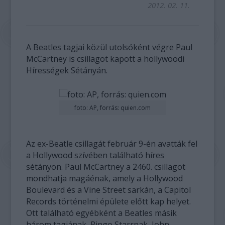
2012. 02. 11.
A Beatles tagjai közül utolsóként végre Paul
McCartney is csillagot kapott a hollywoodi
Hírességek Sétányán.
foto: AP, forrás: quien.com
Az ex-Beatle csillagát február 9-én avatták fel
a Hollywood szívében található híres
sétányon. Paul McCartney a 2460. csillagot
mondhatja magáénak, amely a Hollywood
Boulevard és a Vine Street sarkán, a Capitol
Records történelmi épülete előtt kap helyet.
Ott található egyébként a Beatles másik
három tagjának, Ringo Starrnak, John