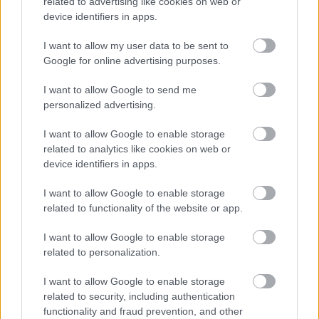
related to advertising like cookies on web or
device identifiers in apps.
ELSTARTOLT A MŰVÉSZETEK VÖLGYE
I want to allow my user data to be sent to
Google for online advertising purposes.
I want to allow Google to send me
personalized advertising.
I want to allow Google to enable storage
related to analytics like cookies on web or
device identifiers in apps.
AZ EMBERSÉG ÜNNEPE
I want to allow Google to enable storage
related to functionality of the website or app.
A bejegyzés trackback címe:
I want to allow Google to enable storage
https://kulturpart.hu/api/trackback/id/7904560
related to personalization.
Kommentek:
A hozzászólások a
vonatkozó jogszabályok
értelmében felhasználói tartalomnak
I want to allow Google to enable storage
minősülnek, értük a
szolgáltatás technikai
üzemeltetője semmilyen felelősséget
related to security, including authentication
nem vállal, azokat nem ellenőrzi. Kifogás esetén forduljon a blog szerkesztőjéhez.
functionality and fraud prevention, and other
Részletek a
Felhasználási feltételekben
és az
adatvédelmi tájékoztatóban
.