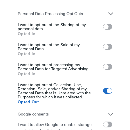
third parties.
Forrás:
Hirado.hu
Please note that this website/app uses one or more Google
Personal Data Processing Opt Outs
services and may gather and store information including but
not limited to your visit or usage behaviour. You may click to
I want to opt-out of the Sharing of my
personal data.
grant or deny consent to Google and its third-party tags to
Opted In
Zene
Beatles
Díj
Könnyűzene
Hollywoodi filmipar
use your data for below specified purposes in below Google
Kitüntetés
consent section.
I want to opt-out of the Sale of my
Personal Data.
Opted In
I want to opt-out of processing my
Personal Data for Targeted Advertising.
Opted In
I want to opt-out of Collection, Use,
Retention, Sale, and/or Sharing of my
„NEM TÖBB EZER EMBERRE UTAZUNK, HANEM
Personal Data that Is Unrelated with the
EGY VÁLOGATOTT TÁRSASÁGRA”
Purposes for which it was collected.
Opted Out
Google consents
I want to allow Google to enable storage