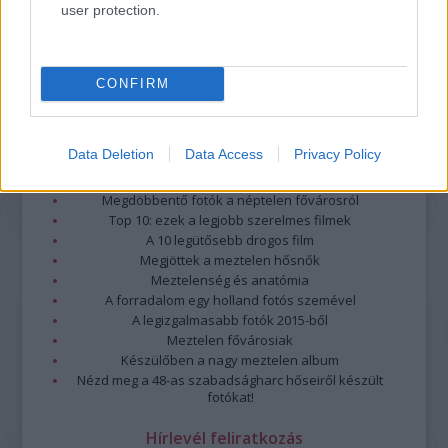
user protection.
CONFIRM
Data Deletion
Data Access
Privacy Policy
Legolvasottabb
Megdöbbentő fotók a néptelen fővárosról
Top 10: ezek a legjobb szerelmes filmek
A 10 legütősebb drogos film
Megjöttek a meztelen hősnők
Meztelenség és anatómia
A forradalom egy holland fotós szemével
A legizgalmasabb fotók 2015-ből
Meztelen fővárosiak
Készülőben a nagy meztelen album
Nézd meg a 48-as szabadságharc hőseiről készült
fotókat!
Hírlevél feliratkozás