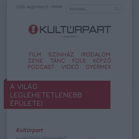
2026. augusztus 9. – Emőd
FILM
SZÍNHÁZ
IRODALOM
ZENE
TÁNC
FOLK
KÉPZŐ
PODCAST
VIDEÓ
GYERMEK
A VILÁG
LEGLEHETETLENEBB
ÉPÜLETEI
Kultúrpart
a szerző friss bejegyzései