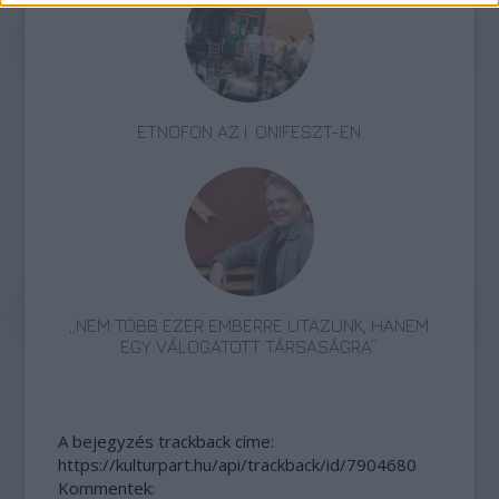
ETNOFON AZ I. ONIFESZT-EN
„NEM TÖBB EZER EMBERRE UTAZUNK, HANEM
EGY VÁLOGATOTT TÁRSASÁGRA”
A bejegyzés trackback címe:
https://kulturpart.hu/api/trackback/id/7904680
Kommentek: