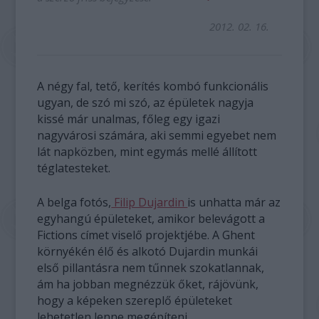
2012. 02. 16.
A négy fal, tető, kerítés kombó funkcionális
ugyan, de szó mi szó, az épületek nagyja
kissé már unalmas, főleg egy igazi
nagyvárosi számára, aki semmi egyebet nem
lát napközben, mint egymás mellé állított
téglatesteket.
A belga fotós,
Filip Dujardin
is unhatta már az
egyhangú épületeket, amikor belevágott a
Fictions címet viselő projektjébe. A Ghent
környékén élő és alkotó Dujardin munkái
első pillantásra nem tűnnek szokatlannak,
ám ha jobban megnézzük őket, rájövünk,
hogy a képeken szereplő épületeket
lehetetlen lenne megépíteni.