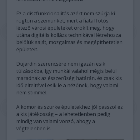
Ez a diszfunkcionalitás azért nem szúrja ki
rögtön a szemünket, mert a fiatal fotós
létező városi épületeket örökít meg, hogy
utána digitális kollázs technikával létrehozza
belőlük saját, mozgalmas és megépíthetetlen
épületeit.
Dujardin szerencsére nem igazán esik
túlzásokba, így munkái valahol mégis belül
maradnak az ésszerűség határán, és csak kis
idő elteltével esik le a nézőnek, hogy valami
nem stimmel.
A komor és szürke épületekhez jól passzol ez
a kis játékosság – a lehetetlenben pedig
mindig van valami vonzó, ahogy a
végtelenben is.