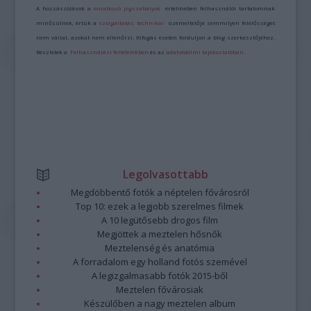
A hozzászólások a
vonatkozó jogszabályok
értelmében felhasználói tartalomnak
minősülnek, értük a
szolgáltatás technikai
üzemeltetője semmilyen felelősséget
nem vállal, azokat nem ellenőrzi. Kifogás esetén forduljon a blog szerkesztőjéhez.
Részletek a
Felhasználási feltételekben
és az
adatvédelmi tájékoztatóban
.
Legolvasottabb
Megdöbbentő fotók a néptelen fővárosról
Top 10: ezek a legjobb szerelmes filmek
A 10 legütősebb drogos film
Megjöttek a meztelen hősnők
Meztelenség és anatómia
A forradalom egy holland fotós szemével
A legizgalmasabb fotók 2015-ből
Meztelen fővárosiak
Készülőben a nagy meztelen album