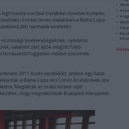
Mezt
A fo
 a legfrissebb európai trendeket követve komplex
A leg
Művelődési Szintet tervez kialakítani a Blaha Lujza
Mezt
álatlanul álló harmadik emeletén.
Kész
Nézd
készü
t közösségi tevékenységeknek, nyilvános
ek, valamint zárt ajtók mögött folyó
Hírle
i forrásoktól független módon szeretnék
örténete 2011 őszén kezdődött, amikor egy fiatal
ukkantak a Blaha Lujza téri Corvin Áruház évek óta
etére. Meglátták az óriási térben rejlő
kezdtek, hogy megvalósítsák Budapest hiánypótló