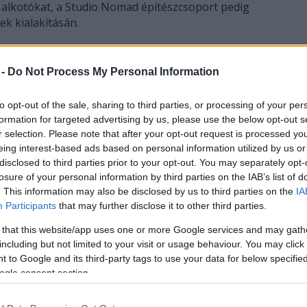
s alkotókat, a Studio Nomad építészcsoport pedig
ek kialakításán.
kal dolgoznak, a térelválasztó falak és a
 építőanyagok felhasználásával oldják meg.
 -
Do Not Process My Personal Information
to opt-out of the sale, sharing to third parties, or processing of your per
formation for targeted advertising by us, please use the below opt-out s
r selection. Please note that after your opt-out request is processed y
eing interest-based ads based on personal information utilized by us or
disclosed to third parties prior to your opt-out. You may separately opt-
losure of your personal information by third parties on the IAB’s list of
. This information may also be disclosed by us to third parties on the
IA
Participants
that may further disclose it to other third parties.
 that this website/app uses one or more Google services and may gath
including but not limited to your visit or usage behaviour. You may click 
 to Google and its third-party tags to use your data for below specifi
ogle consent section.