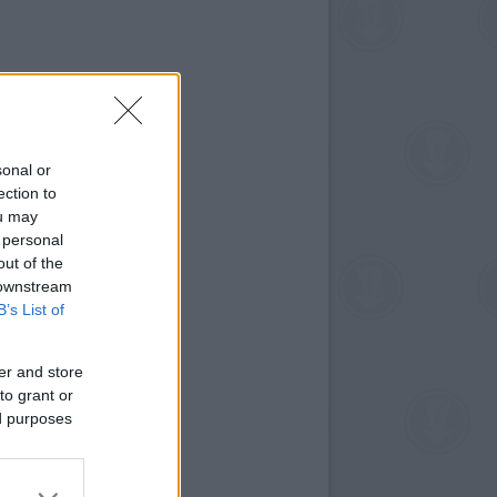
sonal or
ection to
ou may
 personal
out of the
 downstream
B’s List of
er and store
to grant or
ed purposes