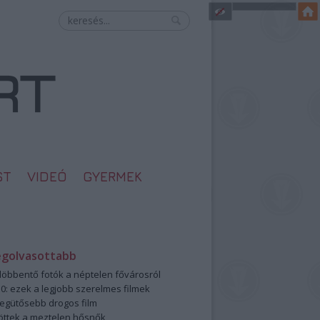
ST
VIDEÓ
GYERMEK
egolvasottabb
öbbentő fotók a néptelen fővárosról
0: ezek a legjobb szerelmes filmek
legütősebb drogos film
öttek a meztelen hősnők