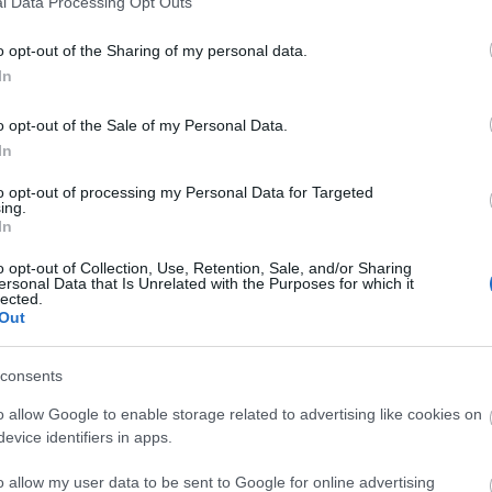
l Data Processing Opt Outs
s és civil közösségi tér, mely egyidejűleg ad helyet
o opt-out of the Sharing of my personal data.
vános művészeti és társadalmi eseményeknek,
In
műhelymunkának.
o opt-out of the Sale of my Personal Data.
a társadalmi és környezeti tudatosság, a
In
ődés, az innovatív és együttműködői szemlélet és a
to opt-out of processing my Personal Data for Targeted
ing.
In
o opt-out of Collection, Use, Retention, Sale, and/or Sharing
ersonal Data that Is Unrelated with the Purposes for which it
lected.
Out
consents
o allow Google to enable storage related to advertising like cookies on
evice identifiers in apps.
o allow my user data to be sent to Google for online advertising