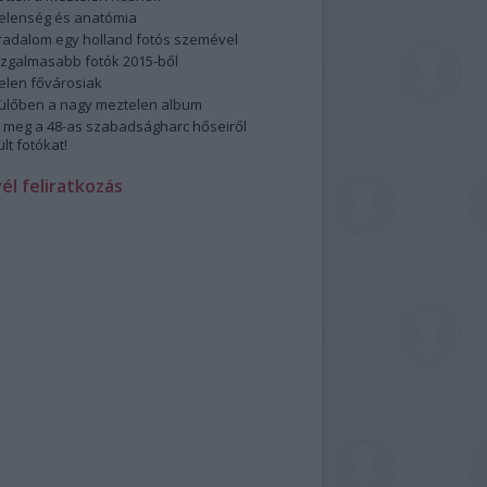
elenség és anatómia
rradalom egy holland fotós szemével
izgalmasabb fotók 2015-ből
elen fővárosiak
ülőben a nagy meztelen album
 meg a 48-as szabadságharc hőseiről
lt fotókat!
vél feliratkozás