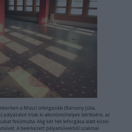
mberben a Müszi ötletgazdái (Bársony Júlia,
) pályázatot írtak ki alkotóműhelyek bérlésére, az
at felülmúlta. Alig két hét leforgása alatt közel
yaművét. A beérkezett pályaművekből szakmai