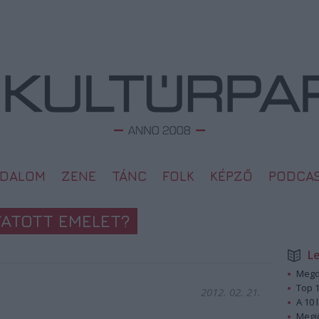
ODALOM
ZENE
TÁNC
FOLK
KÉPZŐ
PODCA
YATOTT EMELET?
L
Megd
Top 1
2012. 02. 21.
A 10 
Megj