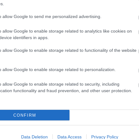
s.
to allow Google to send me personalized advertising.
o allow Google to enable storage related to analytics like cookies on
evice identifiers in apps.
o allow Google to enable storage related to functionality of the website
gfrissebb európai trendeket követi és teljesen
Egyedülálló és nagyon aktuális az a célkitűzés, hogy
o allow Google to enable storage related to personalization.
ci művészetfinanszírozás irányába kívánják
űködtetését. A helyszín kialakítása a válság
o allow Google to enable storage related to security, including
zet trendjébe simul. A külön terekben (irodákban,
cation functionality and fraud prevention, and other user protection.
uló, a városban elszórtan helyet kapó művészeti
tudatosabb és gazdaságosabb nagy közös térbe
a terhek közös megosztására és a közös
CONFIRM
válik így lehetségessé az alkotóművészek, az
 kerülő kulturális rendezvények, a művészek és a
dát látogató szakemberek között, mely későbbi
k, új gondolatok és innovációk születésének első
Data Deletion
Data Access
Privacy Policy