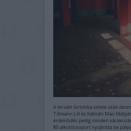
A terület birtokba vétele után dece
Tillmann Lili és Kálmán Mao Mátyás
érdeklődés pedig minden várakozásuk
80 alkotócsoport nyújtotta be pál