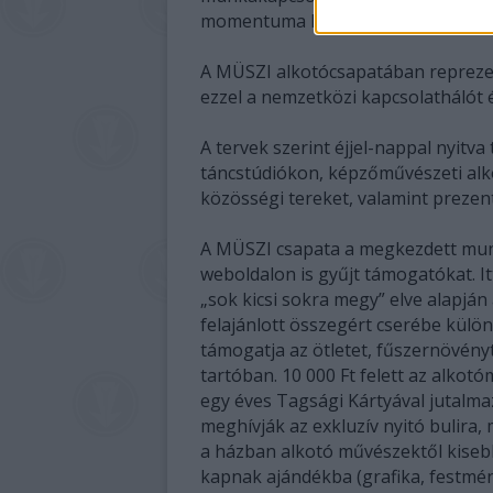
momentuma lehet.
A MÜSZI alkotócsapatában reprezen
ezzel a nemzetközi kapcsolatháló
A tervek szerint éjjel-nappal nyitva
táncstúdiókon, képzőművészeti alk
közösségi tereket, valamint prezen
A MÜSZI csapata a megkezdett mun
weboldalon is gyűjt támogatókat. I
„sok kicsi sokra megy” elve alapjá
felajánlott összegért cserébe külön
támogatja az ötletet, fűszernövényt
tartóban. 10 000 Ft felett az alkotó
egy éves Tagsági Kártyával jutalma
meghívják az exkluzív nyitó bulira, 
a házban alkotó művészektől kiseb
kapnak ajándékba (grafika, festmén