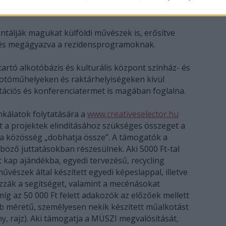
tálják magukat külföldi művészek is, erősítve
t és megágyazva a rezidensprogramoknak.
 tartó alkotóbázis és kulturális központ színház- és
otóműhelyeken és raktárhelyiségeken kívül
tációs és konferenciatermet is magában foglalna.
kálatok folytatására a
www.creativeselector.hu
tt a projektek elindításához szükséges összeget a
n a közösség „dobhatja össze”. A támogatók a
böző juttatásokban részesülnek. Aki 5000 Ft-tal
 kap ajándékba, egyedi tervezésű, recycling
művészek által készített egyedi képeslappal, illetve
zzák a segítséget, valamint a mecénásokat
míg az 50 000 Ft felett adakozók az előzőek mellett
b méretű, személyesen nekik készített műalkotást
y, rajz). Aki támogatja a MÜSZI megvalósítását,