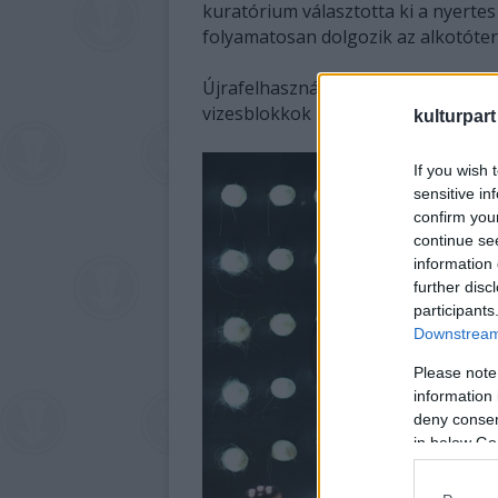
kuratórium választotta ki a nyerte
folyamatosan dolgozik az alkotóter
Újrafelhasznált (recycling) anyagok
vizesblokkok kialakítását is „zöld”
kulturpart
If you wish 
sensitive in
confirm you
continue se
information 
further disc
participants
Downstream 
Please note
information 
deny consent
in below Go