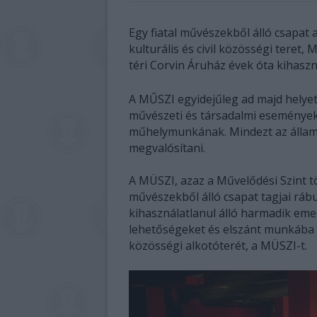
Egy fiatal művészekből álló csapat
kulturális és civil közösségi teret, 
téri Corvin Áruház évek óta kihaszn
A MŰSZI egyidejűleg ad majd helye
művészeti és társadalmi eseményekn
műhelymunkának. Mindezt az állam
megvalósítani.
A MÜSZI, azaz a Művelődési Szint t
művészekből álló csapat tagjai ráb
kihasználatlanul álló harmadik emel
lehetőségeket és elszánt munkába 
közösségi alkotóterét, a MÜSZI-t.