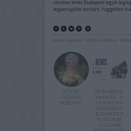
részese lehet Budapest egyik legiz
legpezsgőbb kortárs, független kul
Kultúra
Budapest
Építészet
Művészet
Képző
LÉTEZIK
PÉTER BENCE
GYÓGYÍTÓ
HAZATÉR - A
MÚZEUM?!
VILÁGSZTÁR
ZONGORISTA
BUDAPESTEN
MUTATJA BE
LEGÚJABB
PRODUKCIÓJÁT