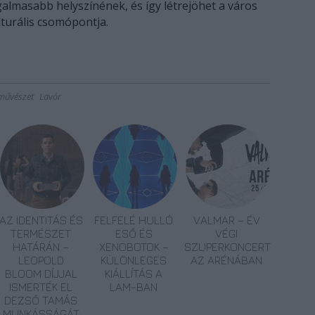
galmasabb helyszínének, és így létrejöhet a város
turális csomópontja.
művészet
Lavór
AZ IDENTITÁS ÉS
FELFELÉ HULLÓ
VALMAR – ÉV
TERMÉSZET
ESŐ ÉS
VÉGI
HATÁRÁN –
XENOBOTOK –
SZUPERKONCERT
LEOPOLD
KÜLÖNLEGES
AZ ARÉNÁBAN
BLOOM DÍJJAL
KIÁLLÍTÁS A
ISMERTÉK EL
LAM-BAN
DEZSŐ TAMÁS
MUNKÁSSÁGÁT