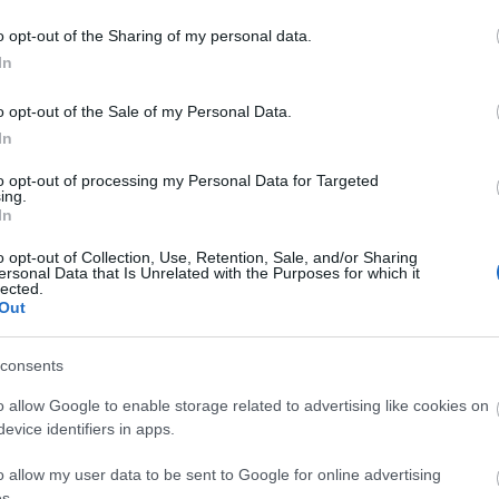
o opt-out of the Sharing of my personal data.
ügyőrök több mint száz hamis futballklub-emblémát
In
amiért az elkövetőt áru hamis megjelölése okán több
 hamis termékeket pedig elkobozzák.
o opt-out of the Sale of my Personal Data.
In
 lefoglaltak 30 liter rizsbort, amelynek eredetét a
l nem adott nyugtát a próbavásárlás során,
to opt-out of processing my Personal Data for Targeted
gtaadás elmulasztása miatt is büntetést kap,
ing.
In
hatja az 1,1 millió forintot.
o opt-out of Collection, Use, Retention, Sale, and/or Sharing
ersonal Data that Is Unrelated with the Purposes for which it
lected.
Out
consents
o allow Google to enable storage related to advertising like cookies on
evice identifiers in apps.
o allow my user data to be sent to Google for online advertising
s.