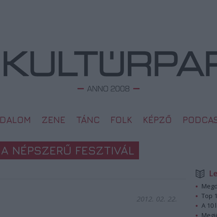
ODALOM
ZENE
TÁNC
FOLK
KÉPZŐ
PODCA
 A NÉPSZERŰ FESZTIVÁL
L
Megd
Top 1
2012. 02. 22.
A 10 
Megj