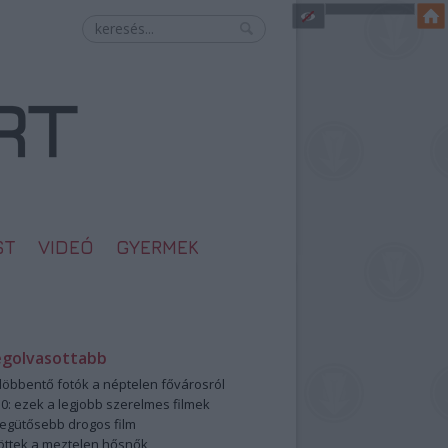
ST
VIDEÓ
GYERMEK
egolvasottabb
öbbentő fotók a néptelen fővárosról
0: ezek a legjobb szerelmes filmek
legütősebb drogos film
öttek a meztelen hősnők