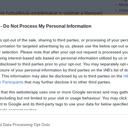
Mezt
A fo
mis futballklub-emblémákat is találtak a Nemzeti
A leg
 és pénzügyőrei a kedden véget ért mohácsi
Mezt
endéglátók, kereskedők több mint 40 százaléka
 -
Do Not Process My Personal Information
Kész
Nézd
készü
to opt-out of the sale, sharing to third parties, or processing of your per
A NAV az MTI-hez szerdán eljuttatott
formation for targeted advertising by us, please use the below opt-out s
Hírle
r selection. Please note that after your opt-out request is processed y
közleményében azt írta, hogy munkatársaik
eing interest-based ads based on personal information utilized by us or
mintegy két tucat árusnál vizsgálódtak. A vétkesek
disclosed to third parties prior to your opt-out. You may separately opt-
nyugtaadás elmulasztása, adószám nélkül végzett
losure of your personal information by third parties on the IAB’s list of
adóköteles tevékenység, bejelentés nélküli
. This information may also be disclosed by us to third parties on the
IA
foglalkoztatás miatt esetenként több százezer
Participants
that may further disclose it to other third parties.
forintos, vagy milliós büntetésre is számíthatnak.
Példaként hozták fel, hogy találkoztak olyan
 that this website/app uses one or more Google services and may gath
including but not limited to your visit or usage behaviour. You may click 
adószám nélkül dolgozó kereskedővel, aki a
 to Google and its third-party tags to use your data for below specifi
lebukását követően is folytatta tevékenységét.
ogle consent section.
Ajándéktárgyainak értékesítését a másodszori
ellenőrzés után sem hagyta abba mondván: "gyűjt
l Data Processing Opt Outs