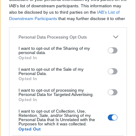
Lángoló Gitárok zenei honlapon olvasható,
IAB’s list of downstream participants. This information may
Balatoni Boli Endre első jelentősebb
also be disclosed by us to third parties on the
IAB’s List of
zenekara az 1984-ben alakult Marina Revue
Downstream Participants
that may further disclose it to other
volt, ahol már dobosként szerepelt, előtte
third parties.
basszusgitározott a Commandóban és a T-
34-ben. A zenész egy interjúban nemes
Please note that this website/app uses one or more Google
Personal Data Processing Opt Outs
services and may gather and store information including but
egyszerűséggel az első magyar hardcore
not limited to your visit or usage behaviour. You may click to
I want to opt-out of the Sharing of my
zenekarnak nevezte a Marina Revue-t,
personal data.
grant or deny consent to Google and its third-party tags to
amelyből olyan, később meghatározó
Opted In
use your data for below specified purposes in below Google
együttesek nőttek ki, mint a Trottel, az AMD,
consent section.
I want to opt-out of the Sale of my
illetve a Tizedes Meg A Többiek.
Personal Data.
Opted In
Balatoni Boli Endre 1986-ban szállt be a
I want to opt-out of processing my
legendás etno-punk csapatba, a Vágtázó
Personal Data for Targeted Advertising.
Halottkémekbe, amelynek 2001-es
Opted In
feloszlásáig tagja volt. 2008-ban csatlakozott
I want to opt-out of Collection, Use,
a Vágtázó Életerő nevű formációhoz is, amely
Retention, Sale, and/or Sharing of my
öt korábbi VHK-tagból, valamint Szabó
Personal Data that Is Unrelated with the
Purposes for which it was collected.
Kristóf és Király Zoltán dobosból alakult. A
Opted Out
köztes időkben olyan együttesekben zenélt,