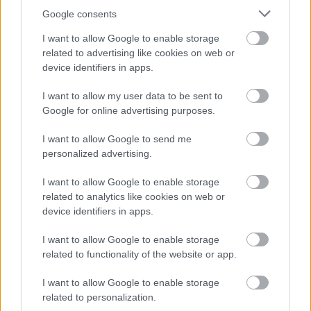
mint a Narco Polo, a Magura és a Világfa.
Google consents
I want to allow Google to enable storage
A zenélés mellett híres – ahogy ő mondta –
related to advertising like cookies on web or
csavargó volt, lényegében folyamatosan
device identifiers in apps.
utazott, bejárta szinte az egész világot, erről
blogot
is vezetett.
I want to allow my user data to be sent to
Google for online advertising purposes.
Forrás:
MTI
I want to allow Google to send me
personalized advertising.
I want to allow Google to enable storage
Zene
Gyász
Magyarok
Könnyűzene
related to analytics like cookies on web or
device identifiers in apps.
I want to allow Google to enable storage
related to functionality of the website or app.
I want to allow Google to enable storage
related to personalization.