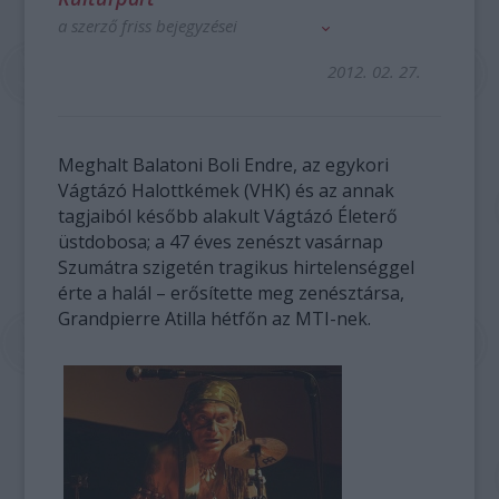
a szerző friss bejegyzései
2012. 02. 27.
Meghalt Balatoni Boli Endre, az egykori
Vágtázó Halottkémek (VHK) és az annak
tagjaiból később alakult Vágtázó Életerő
üstdobosa; a 47 éves zenészt vasárnap
Szumátra szigetén tragikus hirtelenséggel
érte a halál – erősítette meg zenésztársa,
Grandpierre Atilla hétfőn az MTI-nek.