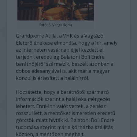
fotó: S. Varga Ilona
Grandpierre Atilla, a VHK és a Vágtázó
Életerő énekese elmondta, hogy a hír, amely
az interneten vasárnap éjjel kezdett el
terjedni, eredetileg Balatoni Boli Endre
barátnőjétől származik, beszélt azonban a
dobos édesanyjával is, akit már a magyar
konzul is értesített a halálhírről.
Hozzátette, hogy a barátnőtől származó
információk szerint a halál oka mérgezés
lehetett. Enni-innivalót vettek, a zenész
rosszul lett, a mentőket ismeretlen eredetű
görcsök miatt hívták ki. Balatoni Boli Endre
tudomása szerint már a kórházba szállítás
közben, a mentőben meghalt.