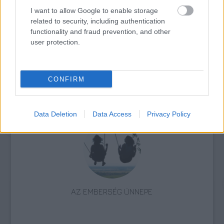
„NEM TÖBB EZER EMBERRE UTAZUNK, HANEM
I want to allow Google to enable storage
EGY VÁLOGATOTT TÁRSASÁGRA”
related to security, including authentication
functionality and fraud prevention, and other
user protection.
CONFIRM
ELSTARTOLT A MŰVÉSZETEK VÖLGYE
Data Deletion
Data Access
Privacy Policy
AZ EMBERSÉG ÜNNEPE