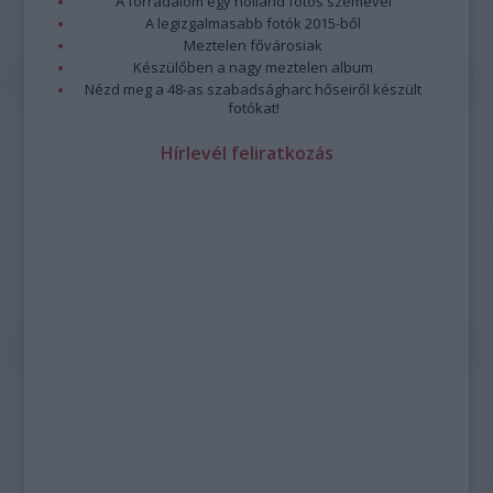
A forradalom egy holland fotós szemével
A legizgalmasabb fotók 2015-ből
Meztelen fővárosiak
Készülőben a nagy meztelen album
Nézd meg a 48-as szabadságharc hőseiről készült
fotókat!
Hírlevél feliratkozás