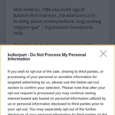
Mint felidézte, 1986 óta zenélt együtt
Balatoni Boli Endrével. „Váratlanul ért a hír,
és eddig abban reménykedtünk, hogy esetleg
mégsem igaz” – fogalmazott Grandpierre
Atilla.
Beszélt arról, hogy áprilisra azt tervezték,
stúdióba megy a Vágtázó Életerő, várta a
kulturpart -
Do Not Process My Personal
közös munkát. „Készül a VHK-film is,
Information
amelyhez áprilisban interjút adott volna Boli”
– tette hozzá.
If you wish to opt-out of the sale, sharing to third parties, or
processing of your personal or sensitive information for
A dobos számára az utazás pénzkereset és
targeted advertising by us, please use the below opt-out
életforma volt: az utóbbi 15 évben gyakran
section to confirm your selection. Please note that after your
utazott Délkelet-Ázsiába, ahol mindig hosszú
opt-out request is processed you may continue seeing
időt töltött – emlékezett Grandpierre Atilla.
interest-based ads based on personal information utilized by
us or personal information disclosed to third parties prior to
your opt-out. You may separately opt-out of the further
Mint a halálhírt vasárnap éjjel közreadó
disclosure of your personal information by third parties on the