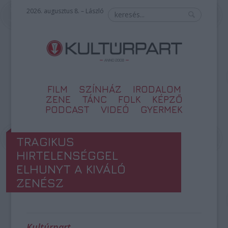
2026. augusztus 8. – László
FILM
SZÍNHÁZ
IRODALOM
ZENE
TÁNC
FOLK
KÉPZŐ
PODCAST
VIDEÓ
GYERMEK
TRAGIKUS
HIRTELENSÉGGEL
ELHUNYT A KIVÁLÓ
ZENÉSZ
Kultúrpart