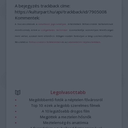
A bejegyzés trackback címe:
https://kulturpart.hu/api/trackback/id/7905008
Kommentek:
A hozzászólások a
vonatkozó jogszabályok
értelmében felhasználói tartalomnak
minősülnek, értük a
szolgáltatás technikai
üzemeltetője semmilyen felelősséget
nem vállal, azokat nem ellenőrzi. Kifogás esetén forduljon a blog szerkesztőjéhez.
Részletek a
Felhasználási feltételekben
és az
adatvédelmi tájékoztatóban
.
Legolvasottabb
Megdöbbentő fotók a néptelen fővárosról
Top 10: ezek a legjobb szerelmes filmek
A 10 legütősebb drogos film
Megjöttek a meztelen hősnők
Meztelenség és anatómia