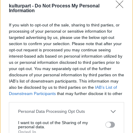
mutatják be az olimpiai játékokon részt vevő
kulturpart -
Do Not Process My Personal
Information
mind a 205 nemzetet. Amerikai zenészekkel a
Towernél, ázsiaiakkal a Battersea-parkban
lévő színpadon találkozhat az érdeklődő.
If you wish to opt-out of the sale, sharing to third parties, or
processing of your personal or sensitive information for
targeted advertising by us, please use the below opt-out
Az év másik nagy művészeti eseménye a
section to confirm your selection. Please note that after your
Shakespeare-világfesztivál, amely a nagy
opt-out request is processed you may continue seeing
drámaköltő születésnapján, április 23-án
interest-based ads based on personal information utilized by
kezdődik. Gazdag programjában egy, a Brit
us or personal information disclosed to third parties prior to
Múzeumban megrendezett kiállítás és
your opt-out. You may separately opt-out of the further
számos külföldi társulat - a braziltól az
disclosure of your personal information by third parties on the
oroszig - produkciója is szerepel, köztük a
IAB’s list of downstream participants. This information may
Rómeó és Júlia modern, a mai Irakba
also be disclosed by us to third parties on the
IAB’s List of
helyezett változata. Az előadásokat
Downstream Participants
that may further disclose it to other
országszerte sok helyen bemutatják, és
third parties.
lesznek rájuk olcsó, 3 fontba kerülő jegyek is.
Please note that this website/app uses one or more Google
Personal Data Processing Opt Outs
services and may gather and store information including but
A kis pénzű látogatók, akik szeretnék a
not limited to your visit or usage behaviour. You may click to
I want to opt-out of the Sharing of my
legtöbbet kihozni londoni útjukból, a
personal data.
grant or deny consent to Google and its third-party tags to
Opted In