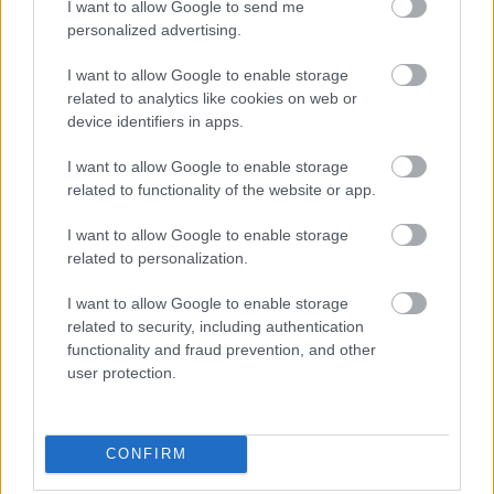
I want to allow Google to send me
szívesen fogadnak), és olcsó módját kínálják
personalized advertising.
annak, hogy aki akarja, megcsodálja ezeket
az építészeti remekeket. A legtöbb templom
I want to allow Google to enable storage
internetes oldalán megtalálható a koncertek
related to analytics like cookies on web or
és istentiszteletek időpontja.
device identifiers in apps.
I want to allow Google to enable storage
related to functionality of the website or app.
I want to allow Google to enable storage
related to personalization.
I want to allow Google to enable storage
related to security, including authentication
functionality and fraud prevention, and other
Egy Miatyánkért cserébe megnézhető bentről is
user protection.
A West End musicaljeire és színdarabjaira
általában nem olcsók a jegyek, de itt is van
CONFIRM
mód a takarékoskodásra.