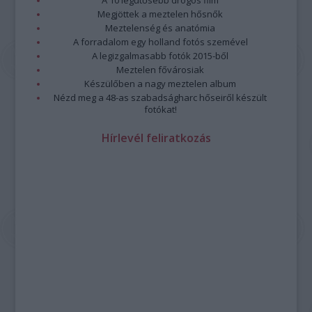
Megjöttek a meztelen hősnők
Meztelenség és anatómia
A forradalom egy holland fotós szemével
A legizgalmasabb fotók 2015-ből
Meztelen fővárosiak
Készülőben a nagy meztelen album
Nézd meg a 48-as szabadságharc hőseiről készült
fotókat!
Hírlevél feliratkozás