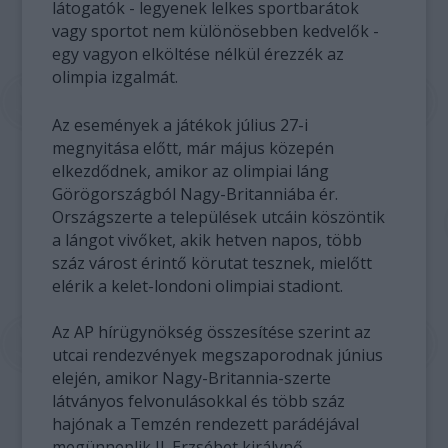
látogatók - legyenek lelkes sportbarátok
vagy sportot nem különösebben kedvelők -
egy vagyon elköltése nélkül érezzék az
olimpia izgalmát.
Az események a játékok július 27-i
megnyitása előtt, már május közepén
elkezdődnek, amikor az olimpiai láng
Görögországból Nagy-Britanniába ér.
Országszerte a települések utcáin köszöntik
a lángot vivőket, akik hetven napos, több
száz várost érintő körutat tesznek, mielőtt
elérik a kelet-londoni olimpiai stadiont.
Az AP hírügynökség összesítése szerint az
utcai rendezvények megszaporodnak június
elején, amikor Nagy-Britannia-szerte
látványos felvonulásokkal és több száz
hajónak a Temzén rendezett parádéjával
megünneplik II. Erzsébet királynő