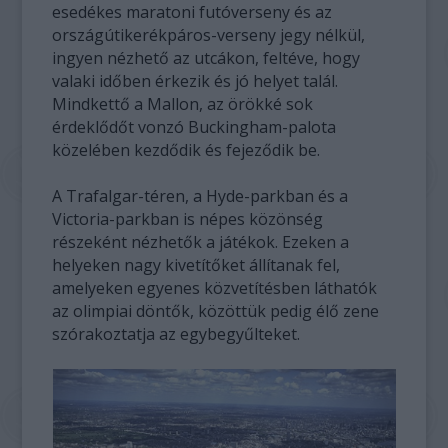
esedékes maratoni futóverseny és az
országútikerékpáros-verseny jegy nélkül,
ingyen nézhető az utcákon, feltéve, hogy
valaki időben érkezik és jó helyet talál.
Mindkettő a Mallon, az örökké sok
érdeklődőt vonzó Buckingham-palota
közelében kezdődik és fejeződik be.
A Trafalgar-téren, a Hyde-parkban és a
Victoria-parkban is népes közönség
részeként nézhetők a játékok. Ezeken a
helyeken nagy kivetítőket állítanak fel,
amelyeken egyenes közvetítésben láthatók
az olimpiai döntők, közöttük pedig élő zene
szórakoztatja az egybegyűlteket.