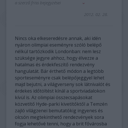
a szerző friss bejegyzései
2012. 02. 28.
Nincs oka elkeseredésre annak, aki idén
nyáron olimpiai eseményre szóló belépő
nélkül tartózkodik Londonban: nem lesz
szüksége jegyre ahhoz, hogy élvezze a
hatalmas és érdekfeszítő rendezvény
hangulatát. Bár érthető módon a legtöbb
sporteseményre csak belépőjeggyel lehet
majd bejutni, a világverseny sok látnivalót és
érdekes időtöltést kínál a sportviadalokon
kívül is. Az olimpiai összecsapásokat
közvetítő Hyde-parki kivetítőktől a Temzén
zajló világzenei bemutatókig ingyenes és
olcsón megtekinthető rendezvények sora
fogja lehetővé tenni, hogy a brit fővárosba