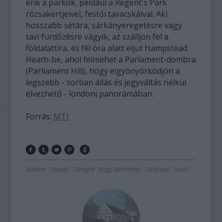
érik a parkok, például a Regent's Park
rózsakertjeivel, festői tavacskáival. Aki
hosszabb sétára, sárkányeregetésre vagy
tavi fürdőzésre vágyik, az szálljon fel a
földalattira, és fél óra alatt eljut Hampstead
Heath-be, ahol felmehet a Parlament-dombra
(Parliament Hill), hogy elgyönyörködjön a
legszebb - sorban állás és jegyváltás nélkül
élvezhető - londoni panorámában.
Forrás:
MTI
Kultúra
Utazás
Olimpia
Nagy-Britannia
Turizmus
Lavór