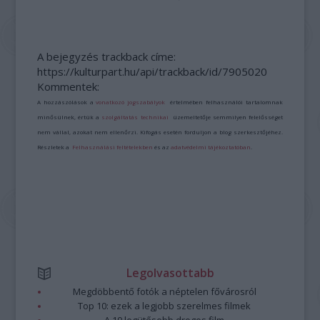
A bejegyzés trackback címe:
https://kulturpart.hu/api/trackback/id/7905020
Kommentek:
A hozzászólások a
vonatkozó jogszabályok
értelmében felhasználói tartalomnak
minősülnek, értük a
szolgáltatás technikai
üzemeltetője semmilyen felelősséget
nem vállal, azokat nem ellenőrzi. Kifogás esetén forduljon a blog szerkesztőjéhez.
Részletek a
Felhasználási feltételekben
és az
adatvédelmi tájékoztatóban
.
Legolvasottabb
Megdöbbentő fotók a néptelen fővárosról
Top 10: ezek a legjobb szerelmes filmek
A 10 legütősebb drogos film