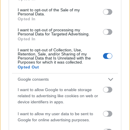
különleges programokon kívül számíthatnak
use your data for below specified purposes in below Google
a város sok, állandó ingyenes művészeti és
consent section.
I want to opt-out of the Sale of my
kulturális ajánlatára.
Personal Data.
Opted In
A vezető londoni múzeumok zömének
I want to opt-out of processing my
állandó kiállítása ingyen látogatható, és sok
Personal Data for Targeted Advertising.
Opted In
történelmi templomban tartanak ingyenes
déli koncerteket. Akinek kedve van hozzá,
I want to opt-out of Collection, Use,
ilyet hallgathat például a kamarazenekaráról
Retention, Sale, and/or Sharing of my
Personal Data that Is Unrelated with the
világhírű St. Martin-in-the-Fields templomban
Purposes for which it was collected.
Opted Out
a National Gallery tőszomszédságában, a
Trafalgar-téren.
Google consents
London két legismertebb templomában, a
I want to allow Google to enable storage
Szent Pál-székesegyházban és a
related to advertising like cookies on web or
Westminster-apátságban nincsenek ugyan
device identifiers in apps.
szabad koncertek, de mindkettőben szívesen
I want to allow my user data to be sent to
várják a látogatókat esti imára. Az
Google for online advertising purposes.
istentiszteletek ingyen látogathatók
(adományt természetesen mindenhol