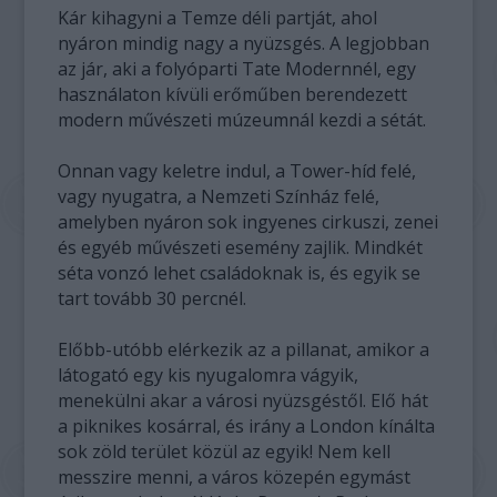
Kár kihagyni a Temze déli partját, ahol
nyáron mindig nagy a nyüzsgés. A legjobban
az jár, aki a folyóparti Tate Modernnél, egy
használaton kívüli erőműben berendezett
modern művészeti múzeumnál kezdi a sétát.
Onnan vagy keletre indul, a Tower-híd felé,
vagy nyugatra, a Nemzeti Színház felé,
amelyben nyáron sok ingyenes cirkuszi, zenei
és egyéb művészeti esemény zajlik. Mindkét
séta vonzó lehet családoknak is, és egyik se
tart tovább 30 percnél.
Előbb-utóbb elérkezik az a pillanat, amikor a
látogató egy kis nyugalomra vágyik,
menekülni akar a városi nyüzsgéstől. Elő hát
a piknikes kosárral, és irány a London kínálta
sok zöld terület közül az egyik! Nem kell
messzire menni, a város közepén egymást