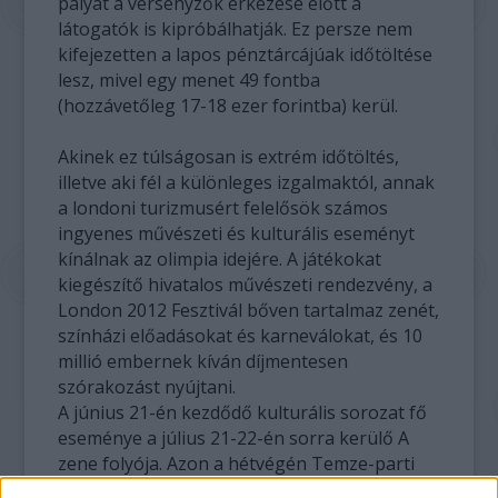
pályát a versenyzők érkezése előtt a
látogatók is kipróbálhatják. Ez persze nem
kifejezetten a lapos pénztárcájúak időtöltése
lesz, mivel egy menet 49 fontba
(hozzávetőleg 17-18 ezer forintba) kerül.
Akinek ez túlságosan is extrém időtöltés,
illetve aki fél a különleges izgalmaktól, annak
a londoni turizmusért felelősök számos
ingyenes művészeti és kulturális eseményt
kínálnak az olimpia idejére. A játékokat
kiegészítő hivatalos művészeti rendezvény, a
London 2012 Fesztivál bőven tartalmaz zenét,
színházi előadásokat és karneválokat, és 10
millió embernek kíván díjmentesen
szórakozást nyújtani.
A június 21-én kezdődő kulturális sorozat fő
eseménye a július 21-22-én sorra kerülő A
zene folyója. Azon a hétvégén Temze-parti
helyszíneken ingyenes zenei előadások