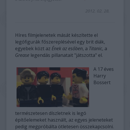
2012. 02. 28.
Híres filmjelenetek mását készítette el
legófigurák főszereplésével egy brit diák,
egyebek közt az
Ének az esőben
, a
Titanic
, a
Grease
legendás pillanatait "játszotta" el.
A 17 éves
Harry
Bossert
természetesen díszletnek is legó
építőelemeket használt, az egyes jeleneteket
pedig megpróbálta ötletesen összekapcsolni.