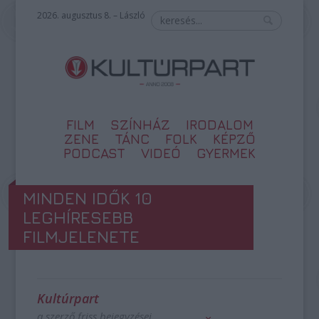
2026. augusztus 8. – László
FILM
SZÍNHÁZ
IRODALOM
ZENE
TÁNC
FOLK
KÉPZŐ
PODCAST
VIDEÓ
GYERMEK
MINDEN IDŐK 10
LEGHÍRESEBB
FILMJELENETE
Kultúrpart
a szerző friss bejegyzései