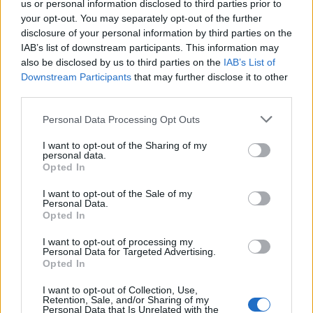
us or personal information disclosed to third parties prior to
your opt-out. You may separately opt-out of the further
disclosure of your personal information by third parties on the
IAB’s list of downstream participants. This information may
also be disclosed by us to third parties on the
IAB’s List of
Downstream Participants
that may further disclose it to other
third parties.
Please note that this website/app uses one or more Google
Personal Data Processing Opt Outs
services and may gather and store information including but
not limited to your visit or usage behaviour. You may click to
I want to opt-out of the Sharing of my
Forrás:
MTI
personal data.
grant or deny consent to Google and its third-party tags to
Opted In
use your data for below specified purposes in below Google
consent section.
I want to opt-out of the Sale of my
Personal Data.
Opted In
Film
Humor
I want to opt-out of processing my
Personal Data for Targeted Advertising.
Opted In
I want to opt-out of Collection, Use,
Retention, Sale, and/or Sharing of my
Personal Data that Is Unrelated with the