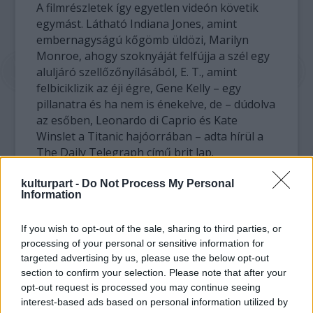
A filmrészletek így egyetlen videón követik
egymást. Látható Indiana Jones, amint
embernagyságú kőgömb üldözi, Marilyn
Monroe, ahogy szoknyáját felfújja a szél egy
aluljáró szellőzőnyílásából, E. T., amint
felbiciklizik az éji égre, Gene Kelly – egy
pillanatra és ha nem is énekelve, de – dúdolva
az esőben, Leonardo di Caprio és Kate
Winslet a Titanic hajóorrában – adta hírül a
The Daily Telegraph című brit lap.
kulturpart -
Do Not Process My Personal
Information
If you wish to opt-out of the sale, sharing to third parties, or
processing of your personal or sensitive information for
targeted advertising by us, please use the below opt-out
section to confirm your selection. Please note that after your
opt-out request is processed you may continue seeing
interest-based ads based on personal information utilized by