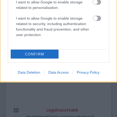
I want to allow Google to enable storage
TITKOK: ITT A SHELBY OAKS – A GONOSZ
related to personalization.
NYOMÁBAN MAGYAR ELŐZETESE
I want to allow Google to enable storage
related to security, including authentication
functionality and fraud prevention, and other
A bejegyzés trackback címe:
user protection.
https://kulturpart.hu/api/trackback/id/7905024
Kommentek:
A hozzászólások a
vonatkozó jogszabályok
értelmében felhasználói tartalomnak
minősülnek, értük a
szolgáltatás technikai
üzemeltetője semmilyen felelősséget
CONFIRM
nem vállal, azokat nem ellenőrzi. Kifogás esetén forduljon a blog szerkesztőjéhez.
Részletek a
Felhasználási feltételekben
és az
adatvédelmi tájékoztatóban
.
Data Deletion
Data Access
Privacy Policy
Legolvasottabb
Megdöbbentő fotók a néptelen fővárosról