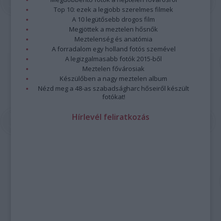
Top 10: ezek a legjobb szerelmes filmek
A 10 legütősebb drogos film
Megjöttek a meztelen hősnők
Meztelenség és anatómia
A forradalom egy holland fotós szemével
A legizgalmasabb fotók 2015-ből
Meztelen fővárosiak
Készülőben a nagy meztelen album
Nézd meg a 48-as szabadságharc hőseiről készült
fotókat!
Hírlevél feliratkozás