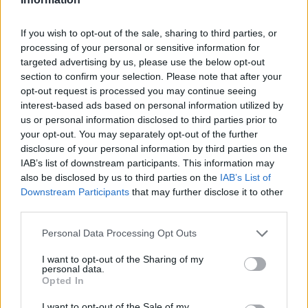
Az eseményen tortával, tűzijátékkal és
fergeteges hangulattal várnak az
Antropos.hu készítői!
If you wish to opt-out of the sale, sharing to third parties, or
processing of your personal or sensitive information for
targeted advertising by us, please use the below opt-out
A fellépőkről:
section to confirm your selection. Please note that after your
opt-out request is processed you may continue seeing
KOVARY
(neo) / nu-electro, moombahton
interest-based ads based on personal information utilized by
A neo 2007 óta akív szereplője a budapesti
us or personal information disclosed to third parties prior to
klubéletnek, és hamarosan megjelenik új EP-
your opt-out. You may separately opt-out of the further
je az amerikai Noiseporn Records-nál.
disclosure of your personal information by third parties on the
A NEO zenekar mellett aktívan dj-zik, az évek
IAB’s list of downstream participants. This information may
során a legtöbb budapesti underground
also be disclosed by us to third parties on the
IAB’s List of
klubban megfordult, többször játszott a
Downstream Participants
that may further disclose it to other
Szigeten, és rendszeresen eleget tesz vidéki
third parties.
és külföldi felkéréseknek is. Stílusa a house,
Please note that this website/app uses one or more Google
Personal Data Processing Opt Outs
az electro, a disco és funk határmezsgyéjén
services and may gather and store information including but
mozog. Első önálló (dupla) Ep-jén a saját
not limited to your visit or usage behaviour. You may click to
I want to opt-out of the Sharing of my
trekkek mellett olyan olyan neves hazai és
personal data.
grant or deny consent to Google and its third-party tags to
Opted In
külföldi remixerek készítettek átiratot mint
use your data for below specified purposes in below Google
Mark Lam, Stereo Killaz vagy TMX. Emellett
consent section.
I want to opt-out of the Sale of my