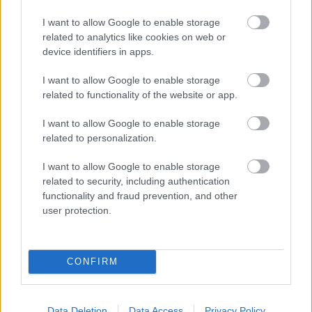
válogatják a zenéket, saját alkotásaikat pedig
olyan kaliberű nevek pörgetik, mint Krafty
I want to allow Google to enable storage
Kuts.
related to analytics like cookies on web or
device identifiers in apps.
LNF
(antropos.hu) / break, electro, dubstep,
tech-house
I want to allow Google to enable storage
related to functionality of the website or app.
vj
: Praxinoscope (antropos.hu)
I want to allow Google to enable storage
related to personalization.
I want to allow Google to enable storage
related to security, including authentication
Zene
Születésnap
functionality and fraud prevention, and other
user protection.
CONFIRM
Data Deletion
Data Access
Privacy Policy