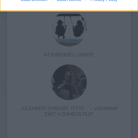
ELSTARTOLT A MŰVÉSZETEK VÖLGYE
AZ EMBERSÉG ÜNNEPE
„AZ EMBERT EMBERRÉ TETTE…” – VASÁRNAP
ZÁRT A DOMBOS FEST