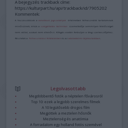
A bejegyzés trackback címe:
https://kulturpart.hu/api/trackback/id/7905202
Kommentek:
A hozzászólások a
vonatkozó jogszabályok
értelmében felhasználói tartalomnak
minősülnek, értük a
szolgáltatás technikai
üzemeltetője semmilyen felelősséget
nem vállal, azokat nem ellenőrzi. Kifogás esetén forduljon a blog szerkesztőjéhez.
Részletek a
Felhasználási feltételekben
és az
adatvédelmi tájékoztatóban
.
Legolvasottabb
Megdöbbentő fotók a néptelen fővárosról
Top 10: ezek a legjobb szerelmes filmek
A 10 legütősebb drogos film
Megjöttek a meztelen hősnők
Meztelenség és anatómia
A forradalom egy holland fotós szemével