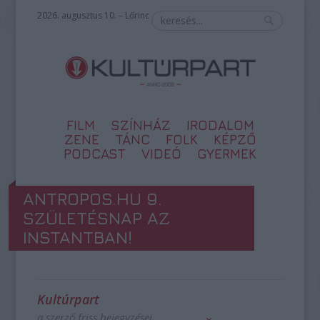
2026. augusztus 10. – Lőrinc
FILM
SZÍNHÁZ
IRODALOM
ZENE
TÁNC
FOLK
KÉPZŐ
PODCAST
VIDEÓ
GYERMEK
ANTROPOS.HU 9.
SZÜLETÉSNAP AZ
INSTANTBAN!
Kultúrpart
a szerző friss bejegyzései