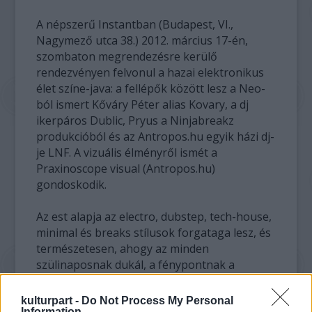
A népszerű Instantban (Budapest, VI.,
Nagymező utca 38.) 2012. március 17-én,
szombaton megrendezésre kerülő
rendezvényen felvonul a hazai elektronikus
élet színe-java: a fellépők között lesz a Neo-
ból ismert Kőváry Péter alias Kovary, a dj
ikerpáros Dublic, Pryus a Ninjabreakz
produkcióból és az Antropos.hu egyik házi dj-
je LNF. A vizuális élményről ismét a
Praxinoscope visual (Antropos.hu)
gondoskodik.
Az est alapja az electro, dubstep, tech-house,
minimal és breaks stílusok forgataga lesz, és
természetesen, ahogy az minden
szülinaposnak dukál, a fénypontnak a
szülinapi torta felvágása ígérkezik éjfél körül.
kulturpart -
Do Not Process My Personal
Information