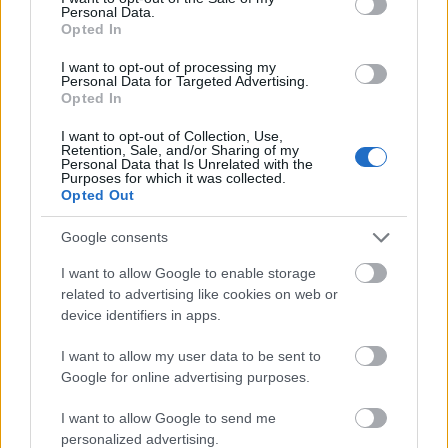
Kovary készített már hivatalos remixet a
Personal Data.
Opted In
Zagarnak a Hangmásnak és a The
Trousersnek, a Radio Panic-nak és a NEO-
I want to opt-out of processing my
nak is. 2010 év vége óta - TMX és Brandon
Personal Data for Targeted Advertising.
Opted In
mellett - Péter rezidense lett a Sticky Beats
elnevezésű partysorozatnak.
I want to opt-out of Collection, Use,
Retention, Sale, and/or Sharing of my
Personal Data that Is Unrelated with the
PRYUS
(Ninjabreakz) / break, electrobreak,
Purposes for which it was collected.
dubstep
Opted Out
Sokoldalú, változatos zenei ízlés, kísérletezés
Google consents
jellemzi a Pyrus szettjeit. Számára a
legfontosabb, hogy a közönség elégedett
I want to allow Google to enable storage
legyen, és hatalmasat bulizzon.
related to advertising like cookies on web or
device identifiers in apps.
DUBLIC
/ break, electro, dubstep
A Tóth Gábor és Tóth Gergely alkotta duót
I want to allow my user data to be sent to
Google for online advertising purposes.
igazi stíluskavalkád jellemzi, igyekeznek
mindig valami újdonságot nyújtani. A Tilos
I want to allow Google to send me
Rádió Jövőzene című Tilos Rádiós műsorban
personalized advertising.