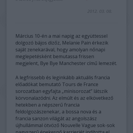
2012. 03. 08.
Március 10-én a mai napig az együttessel
dolgozó bájos dizőz, Melanie Pain érkezik
saját zenekarával, hogy amolyan nőnapi
meglepetésként bemutassa frissen
megjelent, Bye Bye Manchester című lemezét.
A legfrissebb és leginkább aktuális francia
előadókat bemutató Tours de France
sorozatban egyfajta „minisorozat” látszik
körvonalazódni. Az elmúlt és az elkövetkező
hetekben a népszerű francia
feldolgozászenekar, a bossa nova és a
francia sanzon világát az angolszász
újhullámmal ötvöző Nouvelle Vague sok-sok
nagyszerű énekesnő karrierjét indította el.