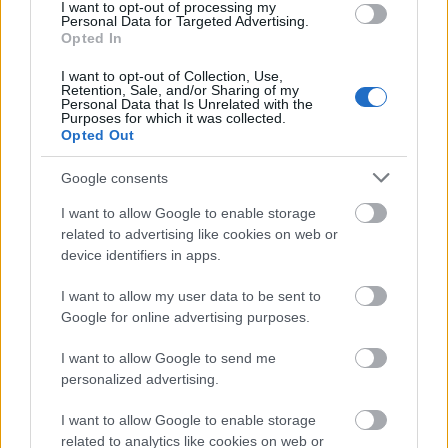
hallgathatjuk többek között a (This Is Not a)
I want to opt-out of processing my
Personal Data for Targeted Advertising.
Love Songot, a Killing Moont, az Ever Fallen
Opted In
in Love-ot vagy a Dance with Met.
I want to opt-out of Collection, Use,
Retention, Sale, and/or Sharing of my
Melanie 2009-ben jelentette meg első
Personal Data that Is Unrelated with the
Purposes for which it was collected.
szólólemezét, amelyen Villeneuve mellett
Opted Out
Julien Doré, Phoebe Killdeer és a norvég
multiinstrumentalista-dalszerző Thomas
Google consents
Dybdahl működik közre. Bájos pop, franciás
sanzon, kávéházi hangulat, mindehhez
I want to allow Google to enable storage
related to advertising like cookies on web or
Melanie Pain összetéveszthetetlen,
device identifiers in apps.
egyszerre kislányos és szexi orgánuma –
ezek jellemzik a lemezt, aminél csak a
I want to allow my user data to be sent to
koncertek jobbak, mert Melanie igazi
Google for online advertising purposes.
színpadi egyéniség. Egyszerre játékos és
érzelmes, incselkedő és szende, vicces és
I want to allow Google to send me
vérkomoly. A magyar közönség a Nouvelle
personalized advertising.
Vague-gal már többször láthatta, itt az ideje,
hogy saját zenekarával is tiszteletét tegye, és
I want to allow Google to enable storage
related to analytics like cookies on web or
ismét elbűvölje hallgatóságát.