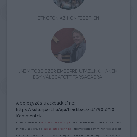
ETNOFON AZ I. ONIFESZT-EN
„NEM TÖBB EZER EMBERRE UTAZUNK, HANEM
EGY VÁLOGATOTT TÁRSASÁGRA”
A bejegyzés trackback címe:
https://kulturpart.hu/api/trackback/id/7905210
Kommentek:
A hozzászólások a
vonatkozó jogszabályok
értelmében felhasználói tartalomnak
minősülnek, értük a
szolgáltatás technikai
üzemeltetője semmilyen felelősséget
nem vállal, azokat nem ellenőrzi. Kifogás esetén forduljon a blog szerkesztőjéhez.