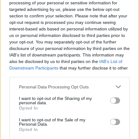
processing of your personal or sensitive information for
politikatudományi tanulmányokkal kezdő,
targeted advertising by us, please use the below opt-out
majd különböző párizsi web- és
section to confirm your selection. Please note that after your
dizájnügynökségeknél folytató, az éneklést
opt-out request is processed you may continue seeing
csak autodidakta módon, legfeljebb a zuhany
interest-based ads based on personal information utilized by
alatt gyakorló leány 2004 tájékán elkövette
us or personal information disclosed to third parties prior to
azt a súlyos hibát, hogy mintegy viccből
your opt-out. You may separately opt-out of the further
felénekelt néhány Smith és Sonic Youth
disclosure of your personal information by third parties on the
IAB’s list of downstream participants. This information may
számot jó barátjánál, az ismert elektropop-
also be disclosed by us to third parties on the
IAB’s List of
muzsikus Villeneuve-nél. A demo, ki tudja,
Downstream Participants
that may further disclose it to other
milyen úton-módon néhány hét alatt a
third parties.
Nouvelle Vague alapítójához, Marc Collinhez
került, aki azonnal felkérte Melanie-t a
Please note that this website/app uses one or more Google
Personal Data Processing Opt Outs
közreműködésre. A fantasztikus hangú, igazi
services and may gather and store information including but
őstehetség pillanatok alatt azon kapta
not limited to your visit or usage behaviour. You may click to
I want to opt-out of the Sharing of my
personal data.
grant or deny consent to Google and its third-party tags to
magát, hogy világ körüli turnén osztja meg a
Opted In
use your data for below specified purposes in below Google
színpadot Camille-jal és Phoebe Killdeerrel. Ő
consent section.
az egyetlen közülük, aki a mai napig a
I want to opt-out of the Sale of my
Personal Data.
Nouvelle Vague lemezeken és koncerteken
Opted In
énekel, és az ő tolmácsolásában