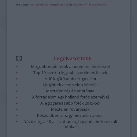
Részletek a
Felhasználási feltételekben
és az
adatvédelmi tájékoztatóban
.
Legolvasottabb
Megdöbbentő fotók a néptelen fővárosról
Top 10: ezek a legjobb szerelmes filmek
A 10 legütősebb drogos film
Megjöttek a meztelen hősnők
Meztelenség és anatómia
A forradalom egy holland fotós szemével
A legizgalmasabb fotók 2015-ből
Meztelen fővárosiak
Készülőben a nagy meztelen album
Nézd meg a 48-as szabadságharc hőseiről készült
fotókat!