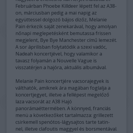
Februárban Phoebe Killdeer lépett fel az A38-
on, márciusban pedig a mai napig az
együttessel dolgozó bájos dizőz, Melanie
Pain érkezik saját zenekarával, hogy amolyan
nőnapi meglepetésként bemutassa frissen
megjelent, Bye Bye Manchester című lemezét.
A sor áprilisban folytatódik a szexi vadóc,
Nadeah koncertjével, hogy valamikor a
tavasz folyamán a Nouvelle Vague is
visszatérjen a hajóra, aktuális albumával.
Melanie Pain koncertjére vacsorajegyek is
válthatók, amiknek ára magában foglalja a
koncertjegyet, illetve a fellépest megelőző
laza vacsorát az A38 Hajó
panorámaéttermében. A könnyed, franciás
menü a következőket tartalmazza: grillezett
csirkemell spenótos-lágysajtos tarte tatin-
nel, illetve clafoutis maggyel és borsmentával.