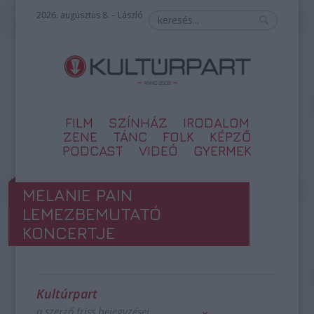
2026. augusztus 8. – László
FILM
SZÍNHÁZ
IRODALOM
ZENE
TÁNC
FOLK
KÉPZŐ
PODCAST
VIDEÓ
GYERMEK
MELANIE PAIN
LEMEZBEMUTATÓ
KONCERTJE
Kultúrpart
a szerző friss bejegyzései