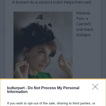
A koncert és a vacsora külön helyszínen van!
Melanie
Pain, a
Caenből
származó
bűbájos
kulturpart -
Do Not Process My Personal
Information
If you wish to opt-out of the sale, sharing to third parties, or
énekesnő története igazi mese. A pályáját