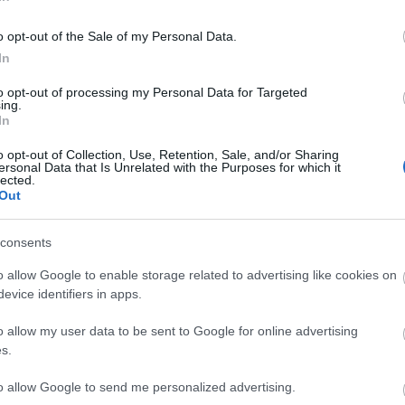
stúdióelőadást is rendezett Victor Ioan Frunza a
bukaresti UNESCO Kulturális Központban. A
o opt-out of the Sale of my Personal Data.
Színház Világnapján, március 27-én mindkét
In
ai színházban.
to opt-out of processing my Personal Data for Targeted
ing.
In
o opt-out of Collection, Use, Retention, Sale, and/or Sharing
ersonal Data that Is Unrelated with the Purposes for which it
lected.
Out
consents
o allow Google to enable storage related to advertising like cookies on
evice identifiers in apps.
o allow my user data to be sent to Google for online advertising
s.
MUCSI ZOLTÁN
ELŐSZÖR
SZERETŐBŐL
to allow Google to send me personalized advertising.
VISSZATÉR –
MAGYARORSZÁGON:
EGY IS SOK -