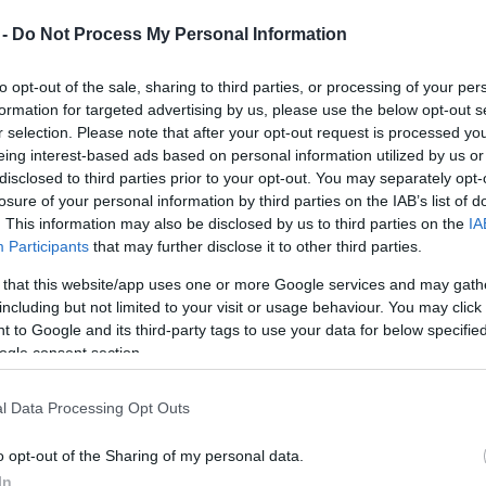
Mezt
 -
Do Not Process My Personal Information
A fo
k évfordulója alkalmából a Tóték című
A leg
tékszín Victor Ioan Frunza rendezésében. A
Mezt
to opt-out of the sale, sharing to third parties, or processing of your per
i munkájának premierjét pénteken láthatja a
Kész
formation for targeted advertising by us, please use the below opt-out s
Nézd
r selection. Please note that after your opt-out request is processed y
készü
eing interest-based ads based on personal information utilized by us or
A hivatalos premiert két előbemutató is megelőzte
disclosed to third parties prior to your opt-out. You may separately opt-
Hírle
a héten - olvasható Csíkszereda önkormányzati
losure of your personal information by third parties on the IAB’s list of
. This information may also be disclosed by us to third parties on the
IA
színháza, a Csíki Játékszín közleményében,
Participants
that may further disclose it to other third parties.
amelyet pénteken juttattak el az MTI-hez.
 that this website/app uses one or more Google services and may gath
A darabban a Tót család tagjait Veress Albert,
including but not limited to your visit or usage behaviour. You may click 
Márdirosz Ágnes és Dálnoky Csilla játssza. Az
 to Google and its third-party tags to use your data for below specifi
őrnagy szerepében Kozma Attila látható, a
ogle consent section.
postást Vass Csaba alakítja. További szerepekben
Fekete Bernadetta és Bilibók Attila lép színpadra.
l Data Processing Opt Outs
Az előadás látványtervezője Adriana Grand.
o opt-out of the Sharing of my personal data.
A Tótékból nemrég egy román nyelvű
In