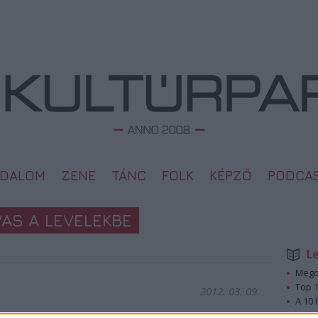
ODALOM
ZENE
TÁNC
FOLK
KÉPZŐ
PODCA
VAS A LEVELEKBE
L
Megd
Top 1
2012. 03. 09.
A 10 
Megj