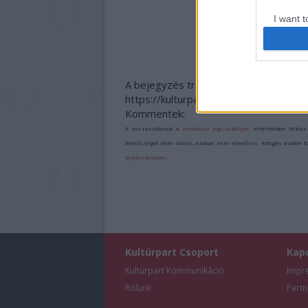
ZSÁMBÉKI NYÁRI
SZÍNHÁZRÓL
I want t
web or d
I want t
or app.
A bejegyzés trackback címe:
https://kulturpart.hu/api/trackback/id
I want t
Kommentek:
A hozzászólások a
vonatkozó jogszabályok
értelmében felhas
I want t
felelősséget nem vállal, azokat nem ellenőrzi. Kifogás esetén 
authenti
tájékoztatóban
.
Kultúrpart Csoport
Kap
Kultúrpart Kommunikáció
Impr
Rólunk
Partn