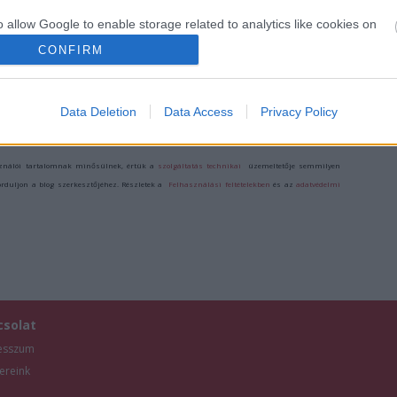
EGY ÉLETEM
ÉRKEZIK A
BRIT VÍGJÁTÉK A
STAND UP EST
WICKED AZ
RÓZSAKERTBEN!
o allow Google to enable storage related to analytics like cookies on
ERKEL SZÍNHÁZ
evice identifiers in apps.
CONFIRM
SZÍNPADÁRA
o allow Google to enable storage related to functionality of the website
Data Deletion
Data Access
Privacy Policy
/7905326
o allow Google to enable storage related to personalization.
ználói tartalomnak minősülnek, értük a
szolgáltatás technikai
üzemeltetője semmilyen
o allow Google to enable storage related to security, including
forduljon a blog szerkesztőjéhez. Részletek a
Felhasználási feltételekben
és az
adatvédelmi
cation functionality and fraud prevention, and other user protection.
csolat
esszum
ereink