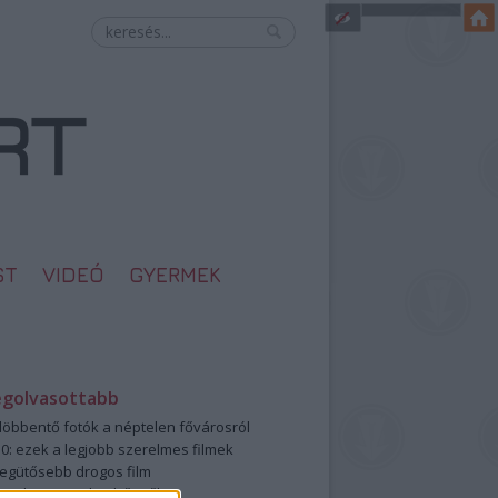
ST
VIDEÓ
GYERMEK
egolvasottabb
öbbentő fotók a néptelen fővárosról
0: ezek a legjobb szerelmes filmek
legütősebb drogos film
öttek a meztelen hősnők