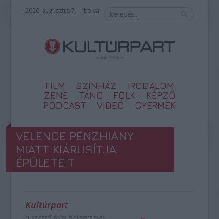
2026. augusztus 7. – Ibolya
FILM
SZÍNHÁZ
IRODALOM
ZENE
TÁNC
FOLK
KÉPZŐ
PODCAST
VIDEÓ
GYERMEK
VELENCE PÉNZHIÁNY
MIATT KIÁRUSÍTJA
ÉPÜLETEIT
Kultúrpart
a szerző friss bejegyzései