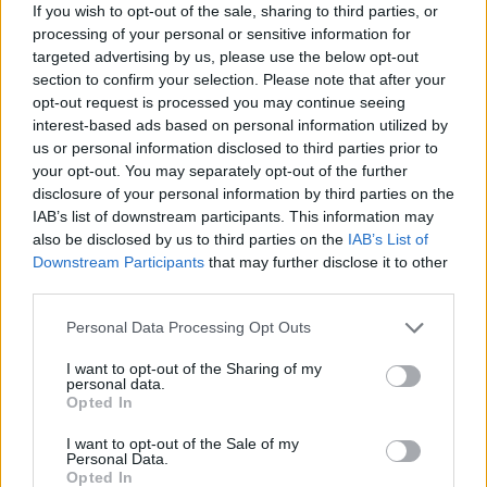
If you wish to opt-out of the sale, sharing to third parties, or
tudja egyensúlyozni az utóbbi időben
processing of your personal or sensitive information for
befagyasztott két pénzforrást: a válság miatt
targeted advertising by us, please use the below opt-out
az olasz kormány már nem tud
section to confirm your selection. Please note that after your
különfinanszírozást nyújtani a nemzeti
opt-out request is processed you may continue seeing
örökségnek tartott Velencének, és a város
interest-based ads based on personal information utilized by
elesett attól az évi száz millió eurós "csekktől"
us or personal information disclosed to third parties prior to
is, melyet eddig a kaszinó bevételéből kapott.
your opt-out. You may separately opt-out of the further
Velencét lakosai sem tudják fenntartani: a
disclosure of your personal information by third parties on the
szigeteken ma már kevesebb mint
IAB’s list of downstream participants. This information may
hatvanezren élnek többnyire idősek és
also be disclosed by us to third parties on the
IAB’s List of
Downstream Participants
that may further disclose it to other
egyetemisták.
third parties.
Az évente Velencébe érkező harmincmillió
Please note that this website/app uses one or more Google
Personal Data Processing Opt Outs
turista sem segít: ötödük reggel érkezik, este
services and may gather and store information including but
megy és nem költ semmire. A rekordszámú
not limited to your visit or usage behaviour. You may click to
I want to opt-out of the Sharing of my
personal data.
látogató ellenére az Actv velencei közlekedési
grant or deny consent to Google and its third-party tags to
Opted In
vállalatnál tavaly egyenesen húsz százalékkal
use your data for below specified purposes in below Google
consent section.
esett vissza a jegyvásárlás. A már hat euró
I want to opt-out of the Sale of my
Personal Data.
ötven centre emelt menetjegyár gyaloglásra
Opted In