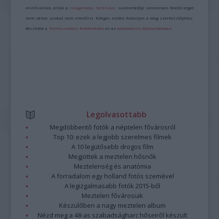
minősülnek, értük a
szolgáltatás technikai
üzemeltetője semmilyen felelősséget
nem vállal, azokat nem ellenőrzi. Kifogás esetén forduljon a blog szerkesztőjéhez.
Részletek a
Felhasználási feltételekben
és az
adatvédelmi tájékoztatóban
.
Legolvasottabb
Megdöbbentő fotók a néptelen fővárosról
Top 10: ezek a legjobb szerelmes filmek
A 10 legütősebb drogos film
Megjöttek a meztelen hősnők
Meztelenség és anatómia
A forradalom egy holland fotós szemével
A legizgalmasabb fotók 2015-ből
Meztelen fővárosiak
Készülőben a nagy meztelen album
Nézd meg a 48-as szabadságharc hőseiről készült