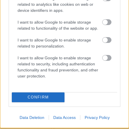
related to analytics like cookies on web or
device identifiers in apps.
I want to allow Google to enable storage
TASTE OF TRANSYLVANIA 2026 – SZÉKELYFÖLD
related to functionality of the website or app.
ÍZEI A SKANZENBEN
I want to allow Google to enable storage
related to personalization.
I want to allow Google to enable storage
related to security, including authentication
functionality and fraud prevention, and other
user protection.
ÉDESKESERŰ TURNÉ: ERDÉLYI KÖRÚTRA INDUL A
MAGYAR ÁLLAMI NÉPI EGYÜTTES
CONFIRM
A bejegyzés trackback címe:
https://kulturpart.hu/api/trackback/id/7926110
Data Deletion
Data Access
Privacy Policy
Kommentek:
A hozzászólások a
vonatkozó jogszabályok
értelmében felhasználói tartalomnak