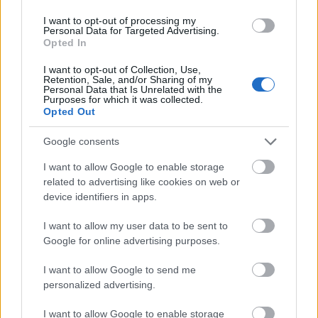
készteti a turistákat - írta az Il Sole 24 Ore.
I want to opt-out of processing my
Personal Data for Targeted Advertising.
Forrás:
Spiegel
Opted In
I want to opt-out of Collection, Use,
Retention, Sale, and/or Sharing of my
Personal Data that Is Unrelated with the
Purposes for which it was collected.
Olaszország
Építészet
Erdély
Opted Out
Google consents
I want to allow Google to enable storage
related to advertising like cookies on web or
device identifiers in apps.
I want to allow my user data to be sent to
KÉZMŰVES MESTERSÉGEK TALÁLKOZÓJA A
Google for online advertising purposes.
MAROSVÁSÁRHELYI VÁRBAN
I want to allow Google to send me
personalized advertising.
I want to allow Google to enable storage