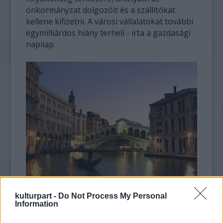
önkormányzat dolgozóit és a szállítókat
kellene kifizetni. A városi vállalatokat további
egymilliárdos hiány terheli - írta a gazdasági
napilap.
kulturpart -
Do Not Process My Personal
Information
Az Il Sole 24 Ore szerint Giorgio Orsoni
polgármester a paloták kiárusításával sem