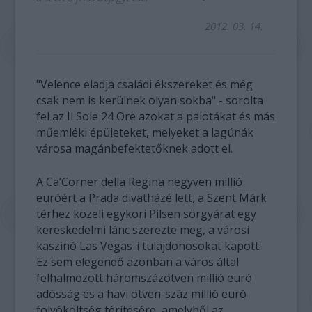
2012. 03. 14.
"Velence eladja családi ékszereket és még
csak nem is kerülnek olyan sokba" - sorolta
fel az Il Sole 24 Ore azokat a palotákat és más
műemléki épületeket, melyeket a lagúnák
városa magánbefektetőknek adott el.
A Ca’Corner della Regina negyven millió
euróért a Prada divatházé lett, a Szent Márk
térhez közeli egykori Pilsen sörgyárat egy
kereskedelmi lánc szerezte meg, a városi
kaszinó Las Vegas-i tulajdonosokat kapott.
Ez sem elegendő azonban a város által
felhalmozott háromszázötven millió euró
adósság és a havi ötven-száz millió euró
folyóköltség térítésére, amelyből az