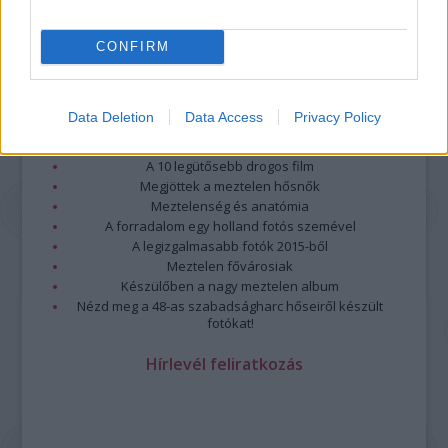
CONFIRM
Legolvasottabb
Data Deletion
Data Access
Privacy Policy
Megdöbbentő fotók a néptelen fővárosról
Top 10: ezek a legjobb szerelmes filmek
A 10 legütősebb drogos film
Megjöttek a meztelen hősnők
Meztelenség és anatómia
A forradalom egy holland fotós szemével
A legizgalmasabb fotók 2015-ből
Meztelen fővárosiak
Készülőben a nagy meztelen album
Nézd meg a 48-as szabadságharc hőseiről készült
fotókat!
Hírlevél feliratkozás