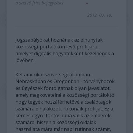
a szerző friss bejegyzései
2012. 03. 19.
Jogszabályokat hoznának az elhunytak
közösségi-portálokon lévő profiljáról,
amelyet digitális hagyatékként kezelnének a
jövőben.
Két amerikai szövetségi államban -
Nebraskában és Oregonban - törvényhozók
és ügyészek fontolgatnak olyan javaslatot,
amely megkövetelné a közösségi portáloktól,
hogy tegyék hozzáférhetővé a családtagok
számára elhalálozott rokonaik profilját. Ez a
kérdés egyre fontosabbá válik az emberek
számára, hiszen a közösségi oldalak
használata mára már napi rutinnak számít,