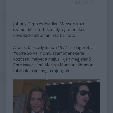
2012. 03. 20.
Johnny Depp és Marilyn Manson közös
számot készítettek, mely a gót énekes
következő albumán lesz hallható.
A két sztár Carly Simon 1972-es slágerét, a
’You’re So Vain’ című számot énekelte
közösen, melyet a május 1-jén megjelenő
Born Villain
című Marilyn Manson albumon
találnak majd meg a rajongók.