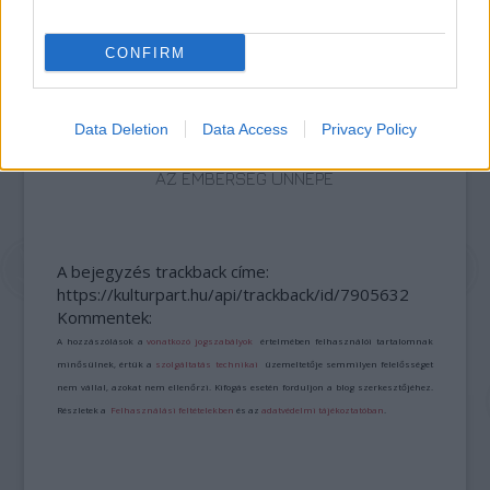
CONFIRM
Data Deletion
Data Access
Privacy Policy
AZ EMBERSÉG ÜNNEPE
A bejegyzés trackback címe:
https://kulturpart.hu/api/trackback/id/7905632
Kommentek:
A hozzászólások a
vonatkozó jogszabályok
értelmében felhasználói tartalomnak
minősülnek, értük a
szolgáltatás technikai
üzemeltetője semmilyen felelősséget
nem vállal, azokat nem ellenőrzi. Kifogás esetén forduljon a blog szerkesztőjéhez.
Részletek a
Felhasználási feltételekben
és az
adatvédelmi tájékoztatóban
.