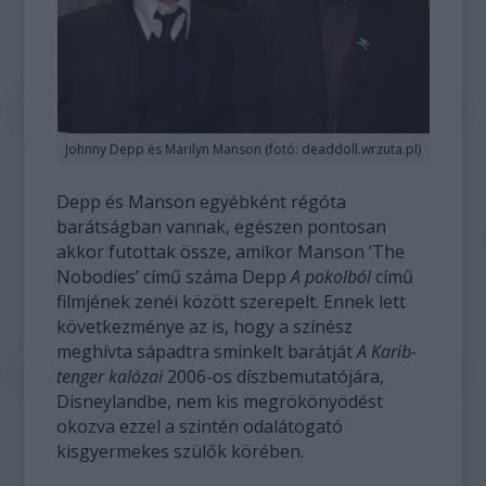
Johnny Depp és Marilyn Manson (fotó: deaddoll.wrzuta.pl)
Depp és Manson egyébként régóta
barátságban vannak, egészen pontosan
akkor futottak össze, amikor Manson ’The
Nobodies’ című száma Depp
A pokolból
című
filmjének zenéi között szerepelt. Ennek lett
következménye az is, hogy a színész
meghívta sápadtra sminkelt barátját
A Karib-
tenger kalózai
2006-os díszbemutatójára,
Disneylandbe, nem kis megrökönyödést
okozva ezzel a szintén odalátogató
kisgyermekes szülők körében.