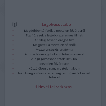
Legolvasottabb
Megdöbbentő fotók a néptelen fővárosról
Top 10: ezek a legjobb szerelmes filmek
A 10 legütősebb drogos film
Megjöttek a meztelen hősnők
Meztelenség és anatómia
A forradalom egy holland fotós szemével
A legizgalmasabb fotók 2015-ből
Meztelen fővárosiak
Készülőben a nagy meztelen album
Nézd meg a 48-as szabadságharc hőseiről készült
fotókat!
Hírlevél feliratkozás