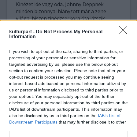
Kinézet ide vagy oda, Johnny Deppnek
minden bizonnyal hiányzott már a zene
világa, hiszen tinédzserkora óta játszik
különféle együttesekben, és eredetileg azért
ment Hollywoodba, hogy zenéjével tegyen
kulturpart -
Do Not Process My Personal
Information
szert világhírnévre. Érdekesség, hogy
emellett a törekvés mellett csak azért fordult
If you wish to opt-out of the sale, sharing to third parties, or
a színészkedés felé, hogy meg tudjon élni
processing of your personal or sensitive information for
valamiből, amíg a nagy kiadók nem fedezik fel
targeted advertising by us, please use the below opt-out
tehetségét, de a stúdiók hamarabb lecsaptak
section to confirm your selection. Please note that after your
a fiatal Deppre.
opt-out request is processed you may continue seeing
interest-based ads based on personal information utilized by
Az alábbiakban meghallgathatja, hogy milyen
us or personal information disclosed to third parties prior to
is volt az eredeti 'You're So Vain'. Aki komoly
your opt-out. You may separately opt-out of the further
képzelőerővel rendelkezik, az
disclosure of your personal information by third parties on the
megpróbálhatja kitalálni, hogy milyen lesz a
IAB’s list of downstream participants. This information may
also be disclosed by us to third parties on the
IAB’s List of
Depp-Manson verzió, a többieknek várniuk
Downstream Participants
that may further disclose it to other
kell májusig.
third parties.