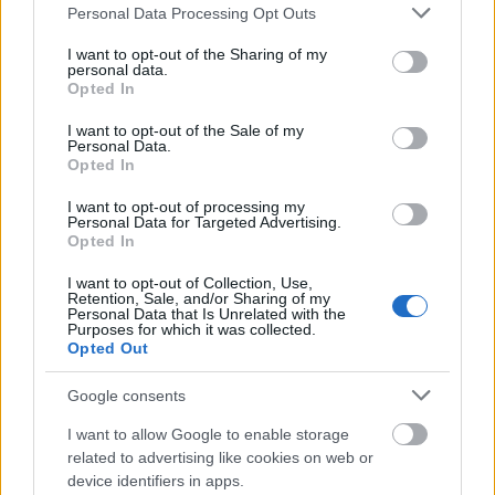
Please note that this website/app uses one or more Google
Personal Data Processing Opt Outs
services and may gather and store information including but
not limited to your visit or usage behaviour. You may click to
I want to opt-out of the Sharing of my
personal data.
grant or deny consent to Google and its third-party tags to
Opted In
use your data for below specified purposes in below Google
consent section.
I want to opt-out of the Sale of my
Personal Data.
Opted In
I want to opt-out of processing my
Personal Data for Targeted Advertising.
Opted In
I want to opt-out of Collection, Use,
Retention, Sale, and/or Sharing of my
Personal Data that Is Unrelated with the
Purposes for which it was collected.
Opted Out
Google consents
I want to allow Google to enable storage
Forrás:
Hollywood Reporter
related to advertising like cookies on web or
device identifiers in apps.