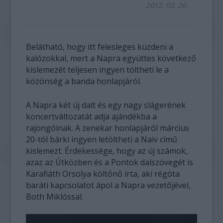
2012. 03. 20.
Belátható, hogy itt felesleges küzdeni a
kalózokkal, mert a Napra együttes következő
kislemezét teljesen ingyen töltheti le a
közönség a banda honlapjáról.
A Napra két új dalt és egy nagy slágerének
koncertváltozatát adja ajándékba a
rajongóinak. A zenekar honlapjáról március
20-tól bárki ingyen letöltheti a Naiv című
kislemezt. Érdekessége, hogy az új számok,
azaz az Útközben és a Pontok dalszövegét is
Karafiáth Orsolya költőnő írta, aki régóta
baráti kapcsolatot ápol a Napra vezetőjével,
Both Miklóssal.