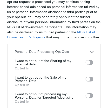
opt-out request is processed you may continue seeing
interest-based ads based on personal information utilized by
- A Kárpát-medence népzenéje
us or personal information disclosed to third parties prior to
kimeríthetetlen inspirációs felület. A
your opt-out. You may separately opt-out of the further
rockzenei elemek, a gitár, a dob vagy a
disclosure of your personal information by third parties on the
basszus a mi dalainkban is megvannak, ezért
IAB’s list of downstream participants. This information may
a zenénk ismerősen cseng az amerikai vagy a
also be disclosed by us to third parties on the
IAB’s List of
Downstream Participants
that may further disclose it to other
francia fülnek is, de amikor meghallják a
third parties.
magyar népzenét, teljesen ledöbbennek. A
Napra hisz abban, hogy lehet a
Please note that this website/app uses one or more Google
Personal Data Processing Opt Outs
hagyományokkal összekacsintva olyan
services and may gather and store information including but
modern zenét játszani, amit a világ bármely
not limited to your visit or usage behaviour. You may click to
I want to opt-out of the Sharing of my
personal data.
részén értenek és szeretnek az emberek-
grant or deny consent to Google and its third-party tags to
Opted In
tette hozzá Both Miklós.
use your data for below specified purposes in below Google
consent section.
I want to opt-out of the Sale of my
Personal Data.
A kislemezt
itt
töltheti le.
Opted In
I want to opt-out of processing my
Personal Data for Targeted Advertising.
Opted In