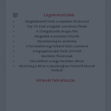
Legolvasottabb
Megdöbbentő fotók a néptelen fővárosról
Top 10: ezek a legjobb szerelmes filmek
A 10 legütősebb drogos film
Megjöttek a meztelen hősnők
Meztelenség és anatómia
A forradalom egy holland fotós szemével
A legizgalmasabb fotók 2015-ből
Meztelen fővárosiak
Készülőben a nagy meztelen album
Nézd meg a 48-as szabadságharc hőseiről készült
fotókat!
Hírlevél feliratkozás