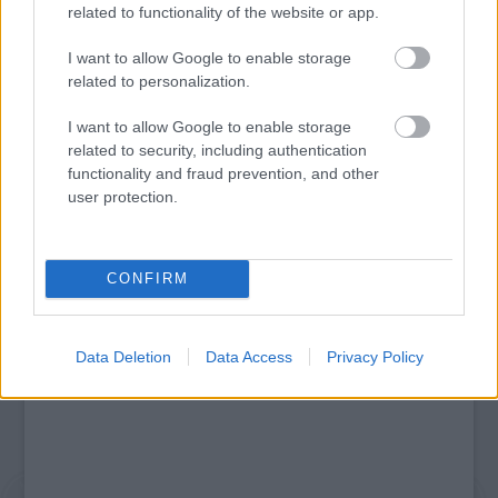
related to functionality of the website or app.
I want to allow Google to enable storage
related to personalization.
I want to allow Google to enable storage
AZ EMBERSÉG ÜNNEPE
related to security, including authentication
functionality and fraud prevention, and other
user protection.
A bejegyzés trackback címe:
https://kulturpart.hu/api/trackback/id/7905628
Kommentek:
CONFIRM
A hozzászólások a
vonatkozó jogszabályok
értelmében felhasználói tartalomnak
minősülnek, értük a
szolgáltatás technikai
üzemeltetője semmilyen felelősséget
nem vállal, azokat nem ellenőrzi. Kifogás esetén forduljon a blog szerkesztőjéhez.
Data Deletion
Data Access
Privacy Policy
Részletek a
Felhasználási feltételekben
és az
adatvédelmi tájékoztatóban
.