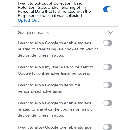
Koncert
Budapest
Zene
Népzene
Könnyűzene
Lemez
I want to opt-out of Collection, Use,
Retention, Sale, and/or Sharing of my
Personal Data that Is Unrelated with the
Purposes for which it was collected.
Opted Out
Google consents
I want to allow Google to enable storage
related to advertising like cookies on web or
„NEM TÖBB EZER EMBERRE UTAZUNK, HANEM
device identifiers in apps.
EGY VÁLOGATOTT TÁRSASÁGRA”
I want to allow my user data to be sent to
Google for online advertising purposes.
I want to allow Google to send me
personalized advertising.
I want to allow Google to enable storage
VALMAR – ÉV VÉGI SZUPERKONCERT AZ
related to analytics like cookies on web or
ARÉNÁBAN
device identifiers in apps.
I want to allow Google to enable storage