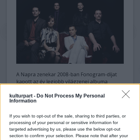
A Napra zenekar 2008-ban Fonogram-díjat
kapott az év legjobb világzenei albuma
kategóriában, Both Miklóst pedig évek óta
Magyarország egyik legjobb gitárosaként
kulturpart -
Do Not Process My Personal
Information
tartják számon. Bár sohasem járt tanárhoz,
virtuóz játéka miatt csak gitárprímásként
If you wish to opt-out of the sale, sharing to third parties, or
emlegetik. Kiemelkedő tudásának és
processing of your personal or sensitive information for
különleges zenéjüknek köszönhetően
targeted advertising by us, please use the below opt-out
számos külföldi koncerten is túl van már az
section to confirm your selection. Please note that after your
együttes.