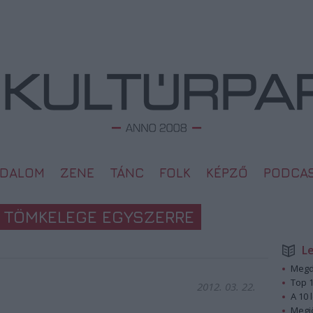
ODALOM
ZENE
TÁNC
FOLK
KÉPZŐ
PODCA
 TÖMKELEGE EGYSZERRE
L
Megd
Top 1
2012. 03. 22.
A 10 
Megj