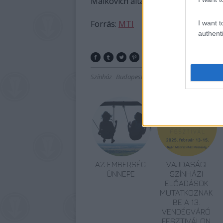
Malkovich által megfogalmazott üz
Forrás:
MTI
I want t
authenti
Színház
Budapest
Programajánló
Fesztivál
Ü
AZ EMBERSÉG
VAJDASÁGI
ÜNNEPE
SZÍNHÁZI
ELŐADÁSOK
MUTATKOZNAK
BE A 13.
VENDÉGVÁRÓ
FESZTIVÁLON