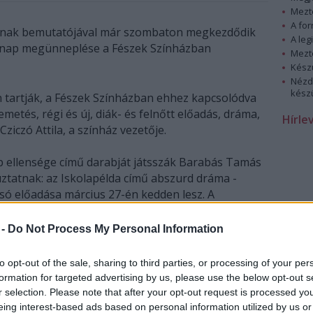
Mezt
A fo
jának bemutatójával már szombaton megkezdődik
A leg
lágnap megünneplése a Fészek Színházban
Mezt
Kész
Nézd
készü
n tartják, a Fészek Színházban ehhez kapcsolódva
metés, régi és új, diák- és felnőtt előadás, dráma,
Hírle
ziczó Attila, a színház vezetője.
p ellensége című darabját játsszák Barabás Tamás
ztatnak: az Iskolapélda című abszurd dráma -
olsó előadása március 27-én kedden lesz. A
ztül sikeresen játszott kamaszdrámát, amely
oljára március 30-án láthatják a nézők.
 -
Do Not Process My Personal Information
k a Nem/más című diákelőadást, amely a
to opt-out of the sale, sharing to third parties, or processing of your per
kadásról szól. A gyenge vagyok című klasszikus
formation for targeted advertising by us, please use the below opt-out s
ják a nézők Andai Kati főszereplésével. Az előadás
r selection. Please note that after your opt-out request is processed y
ő jelnyelvvel kommunikál, ehhez a társulat két
eing interest-based ads based on personal information utilized by us or