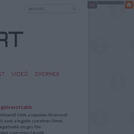
ST
VIDEÓ
GYERMEK
egolvasottabb
öbbentő fotók a néptelen fővárosról
0: ezek a legjobb szerelmes filmek
legütősebb drogos film
öttek a meztelen hősnők