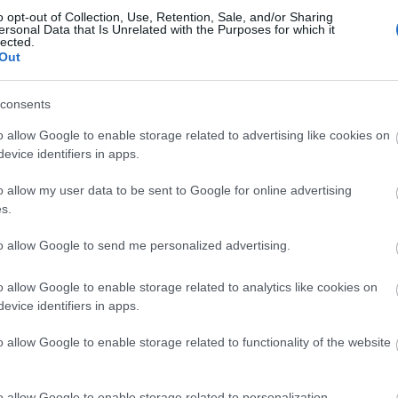
o opt-out of Collection, Use, Retention, Sale, and/or Sharing
ersonal Data that Is Unrelated with the Purposes for which it
lected.
Out
consents
o allow Google to enable storage related to advertising like cookies on
evice identifiers in apps.
o allow my user data to be sent to Google for online advertising
s.
to allow Google to send me personalized advertising.
 Színházi Intézet 1961-es határozata alapján 1962
o allow Google to enable storage related to analytics like cookies on
ogy 1957. március 27-én volt a Párizsban működő
evice identifiers in apps.
 világnap célja, hogy felhívja a figyelmet a
mben a kultúra - fontosságára, tisztelegjen a
o allow Google to enable storage related to functionality of the website
t, kérje a közönség szeretetét és támogatását. A
 felolvassák az idei 50. világnapon az amerikai John
o allow Google to enable storage related to personalization.