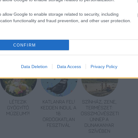
enetet.
o allow Google to enable storage related to security, including
cation functionality and fraud prevention, and other user protection.
CONFIRM
nnepek
Data Deletion
Data Access
Privacy Policy
LÉTEZIK
KATLANRA FEL!
SZÍNHÁZ, ZENE,
GYÓGYÍTÓ
KEDDEN INDUL A
TERMÉSZET:
MÚZEUM?!
18.
ÖSSZMŰVÉSZETI
ÖRDÖGKATLAN
ÜNNEP A
FESZTIVÁL
DUNAKANYAR
SZÍVÉBEN