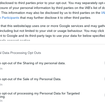
 Fülöp Ferenc nyújtott segítséget. Az előadásokat
disclosed to third parties prior to your opt-out. You may separately opt-
losure of your personal information by third parties on the IAB’s list of
peuta, drámatanárként pedig Cziczó Attila
. This information may also be disclosed by us to third parties on the
IA
sokkal.
Participants
that may further disclose it to other third parties.
tőr színész van, aki tanulja a mesterséget, de
 that this website/app uses one or more Google services and may gath
 színház nem hivatás, hanem egyfajta örömszerzés
including but not limited to your visit or usage behaviour. You may click 
ezt színvonalasan próbáljuk megvalósítani" -
 to Google and its third-party tags to use your data for below specifi
ogle consent section.
 középiskolás diákszínházként alakult meg Agárdon.
 az jelentette, amikor a társulat 2009-ben
l Data Processing Opt Outs
ya elnevezésű pályázatát, és két évadon keresztül
Attila Fém című darabját. A társulat munkájában
o opt-out of the Sharing of my personal data.
k részt.
In
o opt-out of the Sale of my Personal Data.
In
to opt-out of processing my Personal Data for Targeted
ing.
In