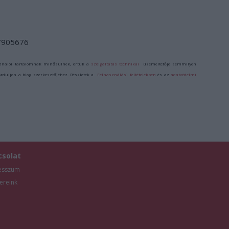
/7905676
ználói tartalomnak minősülnek, értük a
szolgáltatás technikai
üzemeltetője semmilyen
forduljon a blog szerkesztőjéhez. Részletek a
Felhasználási feltételekben
és az
adatvédelmi
csolat
esszum
ereink