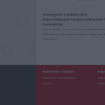
A bejegyzés trackback címe:
https://kulturpart.hu/api/trackback/id
Kommentek:
A hozzászólások a
vonatkozó jogszabályok
értelmében felhas
felelősséget nem vállal, azokat nem ellenőrzi. Kifogás esetén 
tájékoztatóban
.
Kultúrpart Csoport
Kap
Kultúrpart Kommunikáció
Impr
Rólunk
Partn